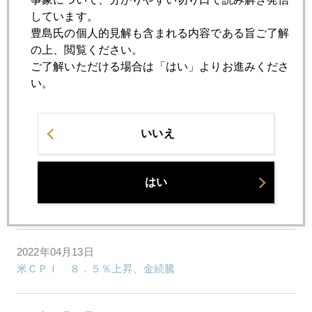
金、２０００ドル瞬間タッチ後、急落
しています。
豊島氏の個人的見解も含まれる内容である旨ご了解
の上、閲覧ください。
2022年04月18日
ご了解いただける場合は「はい」よりお進みくださ
イースター明け、いきなり内外で金急騰
い。
2022年04月15日
いいえ
ロシア軍、日本海で弾道ミサイル訓練発射
はい
2022年04月14日
円安１２６円、海外金１９７０ドル台
2022年04月13日
米ＣＰＩ ８．５％上昇、金続騰