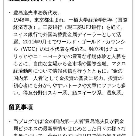
市場は重要日程前の身辺整理中
豊島逸夫事務所代表。
1948年、東京都生まれ。一橋大学経済学部卒（国際
2022年04月25日
経済専攻）。三菱銀行（現三菱UFJ銀行）を経て、
有事対応の議論を封印してきた日本
スイス銀行で外国為替貴金属ディーラーとして活
躍。2011年9月までワールド・ゴールド・カウンシ
ル（WGC）の日本代表を務める。独立後はチュー
2022年04月22日
リッヒやニューヨークでの豊富な相場体験と人脈を
パウエル議長発言で金利急騰
もとに、自由な立場から金市場や国際金融、マクロ
経済動向について情報発信を行うとともに、“金の
国内第一人者”として金投資の普及に尽力。投資の
2022年04月21日
初心者にも分かりやすいトークや文章にファンも多
北海道、ロシア軍事侵攻を心配して金を買う人たち
い。得意分野はスキー系、鮨スイーツ系、温泉系。
2022年04月20日
留意事項
ドル実質金利、マイナス圏からプラス圏へ
当ブログでは“金の国内第一人者”豊島逸夫氏が貴金
属ビジネスの最新事情をはじめとした日々の様々な
2022年04月19日
事象について、分かりやすい切り口で読み解き発信