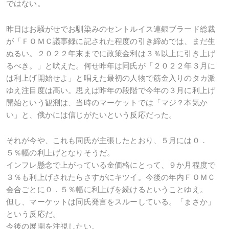
ではない。
昨日はお騒がせでお馴染みのセントルイス連銀ブラード総裁
が「ＦＯＭＣ議事録に記された程度の引き締めでは、まだ生
ぬるい。２０２２年末までに政策金利は３％以上に引き上げ
るべき。」と吠えた。何せ昨年は同氏が「２０２２年３月に
は利上げ開始せよ」と唱えた最初の人物で筋金入りのタカ派
ゆえ注目度は高い。思えば昨年の段階で今年の３月に利上げ
開始という観測は、当時のマーケットでは「マジ？本気か
い」と、俄かには信じがたいという反応だった。
それが今や、これも同氏が主張したとおり、５月には０．
５％幅の利上げとなりそうだ。
インフレ懸念で上がっている金価格にとって、９か月程度で
３％も利上げされたらさすがにキツイ。今後の年内ＦＯＭＣ
会合ごとに０．５％幅に利上げを続けるということゆえ。
但し、マーケットは同氏発言をスルーしている。「まさか」
という反応だ。
今後の展開を注視したい。