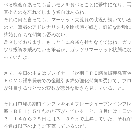
べる機会があっても旨いモノを食べることに夢中になり、写
真撮るのを忘れてしまう傾向はあるね。
それに何と言っても、マーケット大荒れの状況が続いている
ので、筆者のアドレナリンも全開状態が続き、詳細な説明に
終始しがちな傾向も否めない。
反省しております。もっと心に余裕を持たなくてはね。ガッ
ツリ投資を戒めている筆者が、ガッツリマーケット状態にな
っていたよ。
さて、今日の本文はブレイナード次期ＦＲＢ議長爆弾発言や
ＦＯＭＣ議事発表での金融引き締め強化傾向を受けて、プロ
が注目するひとつの変数が意外な動きを見せていること。
それは市場の期待インフレを示すブレークイーブンインフレ
率（ＢＥＩ）５年ものが下がっていること。３月には１日の
３．１４から２５日には３．５９まで上昇していた。それが
今週は以下のように下落しているのだ。