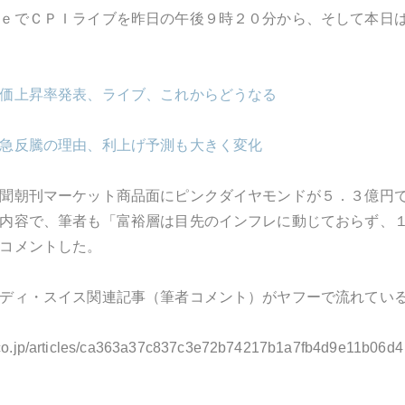
ｅでＣＰＩライブを昨日の午後９時２０分から、そして本日
価上昇率発表、ライブ、これからどうなる
急反騰の理由、利上げ予測も大きく変化
聞朝刊マーケット商品面にピンクダイヤモンドが５．３億円
内容で、筆者も「富裕層は目先のインフレに動じておらず、
コメントした。
ディ・スイス関連記事（筆者コメント）がヤフーで流れてい
.co.jp/articles/ca363a37c837c3e72b74217b1a7fb4d9e11b06d4