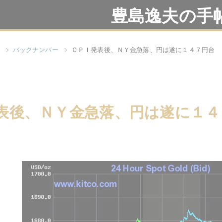
豊島逸夫の手
バックナンバー
ＣＰＩ発表後、ＮＹ金急落、円は遂に１４７円台
表後、ＮＹ金急落、円は遂に１４