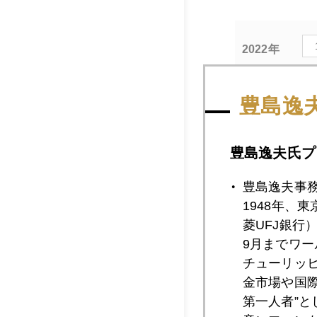
2022年
豊島逸
2022年10月3
豊島逸夫氏プ
2022年10月2
豊島逸夫事
1948年、
菱UFJ銀行
2022年10月2
9月までワ
チューリッ
金市場や国
2022年10月2
第一人者”