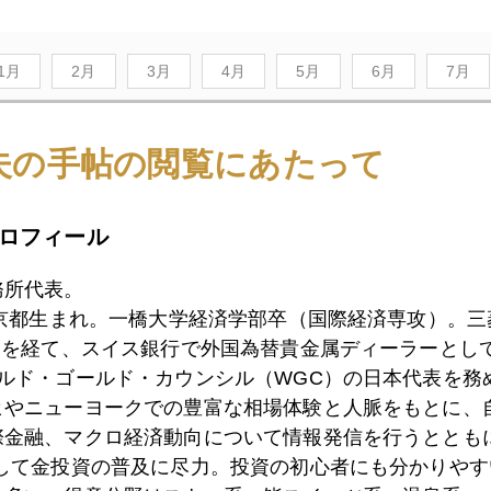
1月
2月
3月
4月
5月
6月
7月
夫の手帖の閲覧にあたって
1日
利上げ鈍化論を誘発した観測記事、筆者が修正発言
ロフィール
8日
クレディ・スイス、ＳＮＳ型取り付け騒動、１．８兆
務所代表。
東京都生まれ。一橋大学経済学部卒（国際経済専攻）。
）を経て、スイス銀行で外国為替貴金属ディーラーとして
7日
為替介入とクレディ・スイスのＸデー
ールド・ゴールド・カウンシル（WGC）の日本代表を務
ヒやニューヨークでの豊富な相場体験と人脈をもとに、
際金融、マクロ経済動向について情報発信を行うとともに
6日
クレディ・スイスの危機、１０月２７日に再建案発表
として金投資の普及に尽力。投資の初心者にも分かりやす