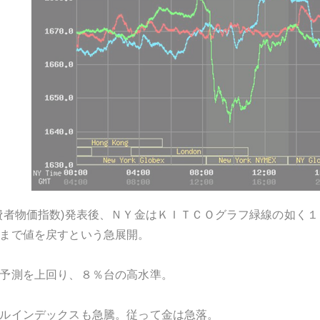
費者物価指数
)
発表後、ＮＹ金はＫＩＴＣＯグラフ緑線の如く１
まで値を戻すという急展開。
予測を上回り、８％台の高水準。
ルインデックスも急騰。従って金は急落。