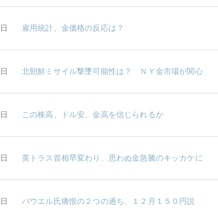
7日
雇用統計、金価格の反応は？
6日
北朝鮮ミサイル撃墜可能性は？ ＮＹ金市場が関心
5日
この株高、ドル安、金高を信じられるか
4日
英トラス首相早変わり、思わぬ金急騰のキッカケに
3日
パウエル氏痛恨の２つの過ち、１２月１５０円説