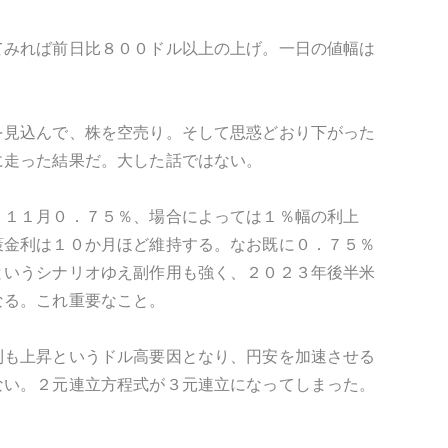
てみれば前日比８００ドル以上の上げ。一日の値幅は
を見込んで、株を空売り。そして思惑どおり下がった
に走った結果だ。大した話ではない。
。１１月０．７５％、場合によっては１％幅の利上
策金利は１０か月ほど維持する。なお既に０．７５％
というシナリオゆえ副作用も強く、２０２３年後半米
なる。これ重要なこと。
利も上昇というドル高要因となり、円安を加速させる
ない。２元連立方程式が３元連立になってしまった。