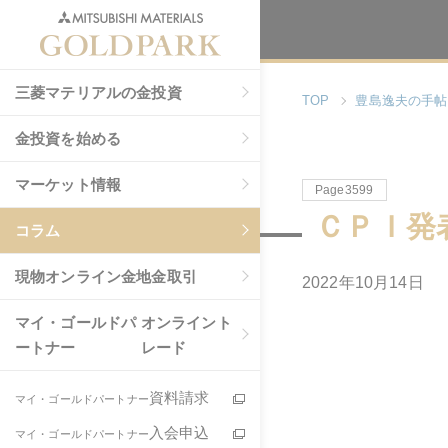
三菱マテリアルの金投資
TOP
豊島逸夫の手帖
金投資を始める
マーケット情報
Page3599
ＣＰＩ発
コラム
現物
オンライン金地金取引
2022年
10
月
14
日
マイ・ゴールドパ
オンライント
ートナー
レード
資料請求
マイ・ゴールドパートナー
入会申込
マイ・ゴールドパートナー