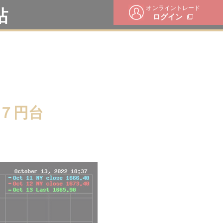
オンライントレード
帖
ログイン
７円台