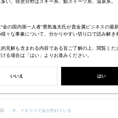
も多い。得意分野はスキー系、鮨スイーツ系、温泉系。
5日
アウェーの為替介入はもぐら叩き、Ｘデーは１１月２
は“金の国内第一人者”豊島逸夫氏が貴金属ビジネスの最
の様々な事象について、分かりやすい切り口で読み解き
4日
ＮＹ金、為替介入で漁夫の利
人的見解も含まれる内容である旨ご了解の上、閲覧くだ
だける場合は「はい」よりお進みください。
0日
超円安トレンドの終着駅と時期は？ＮＹ市場の視点
いいえ
はい
9日
円、いよいよ１５０円接近
8日
今、イギリスで金が売れている