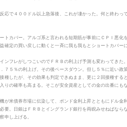
反応で４００ドル以上急落後、これが凄かった。何と終わっ
ートカバー。アルゴ系と言われる短期筋が事前にＣＰＩ悪化
益確定の買い戻しに動くと一斉に我も我もとショートカバー
インフレがしつこいのでＦＲＢの利上げ予測も変わってきた
．７５％の利上げ。その後ペースダウン。但し５％に近い政
接種したが、その効果も判定できぬまま、更に２回接種する
入りの確率も高まる。そこが安全資産としての金の出番にも
機が米債券市場に伝染して、ポンド金利上昇とともにドル金
必要。日銀はＦＲＢとイングランド銀行を両睨みせねばなら
察申し上げる。