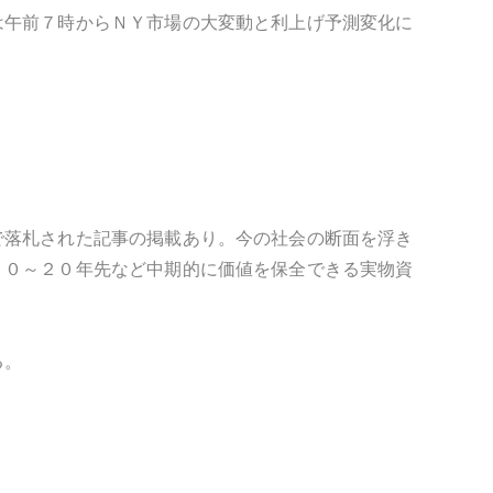
は午前７時からＮＹ市場の大変動と利上げ予測変化に
で落札された記事の掲載あり。今の社会の断面を浮き
１０～２０年先など中期的に価値を保全できる実物資
る。