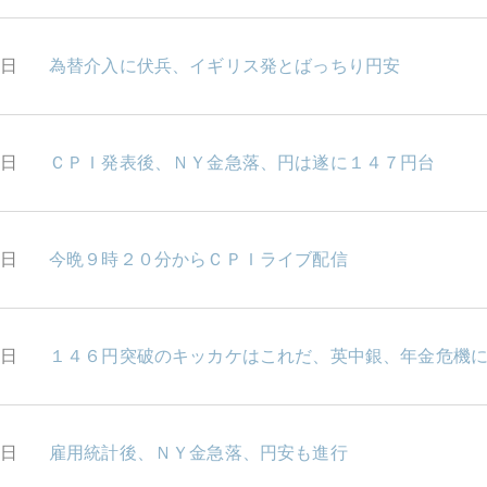
7日
為替介入に伏兵、イギリス発とばっちり円安
4日
ＣＰＩ発表後、ＮＹ金急落、円は遂に１４７円台
3日
今晩９時２０分からＣＰＩライブ配信
2日
１４６円突破のキッカケはこれだ、英中銀、年金危機
1日
雇用統計後、ＮＹ金急落、円安も進行