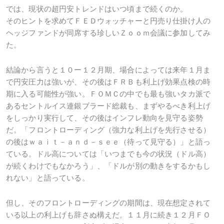
では、現状の超円安トレンドはいつ頃まで続くのか。
そのヒントを求めてＦＥＤウォッチャーと円売り仕掛け人の
ヘッジファンドが同席する珍しいＺｏｏｍ会議に参加してみ
た。
結論から言うと１０ー１２月期、場合によっては来年１月ま
で円安圧力は強いが、その後はＦＲＢも利上げ効果点検の時
期に入る可能性が強い。ＦＯＭＣの中でも最も強いタカ派で
あるセントルイス連銀ブラード総裁も、まずやるべき利上げ
をしっかり実行して、その後はインフレ動向を見守る姿勢
だ。「フロントローディング（強力な利上げを先行させる）
の後はｗａｉｔ－ａｎｄ－ｓｅｅ（待って見守る）」と語っ
ている。ドル高については「いつまでも今の状況（ドル高）
が続くわけでもなかろう」、「ドルが別の動きをするかもし
れない」と語っている。
但し、そのフロントローディングの期間は、現在想定されて
いる以上の利上げも辞さぬ構えだ。１１月に続き１２月ＦＯ