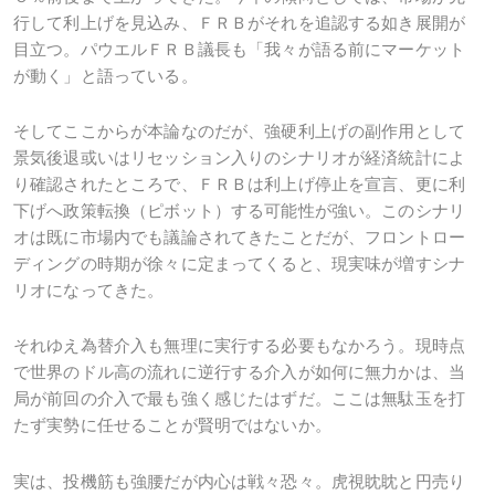
行して利上げを見込み、ＦＲＢがそれを追認する如き展開が
目立つ。パウエルＦＲＢ議長も「我々が語る前にマーケット
が動く」と語っている。
そしてここからが本論なのだが、強硬利上げの副作用として
景気後退或いはリセッション入りのシナリオが経済統計によ
り確認されたところで、ＦＲＢは利上げ停止を宣言、更に利
下げへ政策転換（ピボット）する可能性が強い。このシナリ
オは既に市場内でも議論されてきたことだが、フロントロー
ディングの時期が徐々に定まってくると、現実味が増すシナ
リオになってきた。
それゆえ為替介入も無理に実行する必要もなかろう。現時点
で世界のドル高の流れに逆行する介入が如何に無力かは、当
局が前回の介入で最も強く感じたはずだ。ここは無駄玉を打
たず実勢に任せることが賢明ではないか。
実は、投機筋も強腰だが内心は戦々恐々。虎視眈眈と円売り