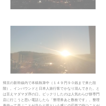
帰京の新幹線内で本稿執筆中（１４９円９０銭まで来た段
階）。インバウンドと日本人旅行客でかなり混んできた。と
は言えマダマダ序の口。ビックリしたのは人気わらび餅専門
店に行こうと思い電話したら「整理券あと数枚です」。整理
券持って並ぶことが当たり前という感じの応答で待つことが