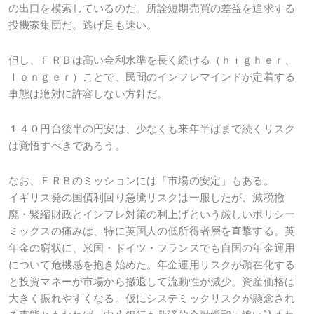
の出口を模索しているのだ。所詮短期売買の差益を追求する
投機家集団だ。逃げ足も速い。
但し、ＦＲＢは高い金利水準を長く続ける（ｈｉｇｈｅｒ、
ｌｏｎｇｅｒ）ことで、民間のインフレマインドが定着する
事態は絶対に許容しない方針だ。
１４０円台後半の円安は、少なくも来年半ばまで続くリスク
は覚悟すべきであろう。
なお、ＦＲＢのミッションには「市場の安定」もある。
イギリス発の国債利回り急騰リスクは一服したが、減税撤
廃・緊縮財政とインフレ対策の利上げという厳しいポリシー
ミックスの痛みは、特に英国人の低所得者層を直撃する。英
年金の窮状に、米国・ドイツ・フランスでも自国の年金運用
について危機感を抱き始めた。年金運用リスクが顕在化する
と投資マネーが市場から撤退して流動性が減少。資産価格は
大きく振れやすくなる。仮にシステミックリスクが懸念され