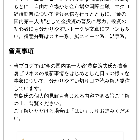
もとに、自由な立場から金市場や国際金融、マクロ
経済動向について情報発信を行うとともに、“金の
国内第一人者”として金投資の普及に尽力。投資の
初心者にも分かりやすいトークや文章にファンも多
い。得意分野はスキー系、鮨スイーツ系、温泉系。
留意事項
当ブログでは“金の国内第一人者”豊島逸夫氏が貴金
属ビジネスの最新事情をはじめとした日々の様々な
事象について、分かりやすい切り口で読み解き発信
しています。
豊島氏の個人的見解も含まれる内容である旨ご了解
の上、閲覧ください。
ご了解いただける場合は「はい」よりお進みくださ
い。
最後に今朝ホテルの一室から配信した最新ＹｏｕＴｕｂｅ。
やり直し編。と言うのは一回目の配信でうっかりホテルのＷ
ｉ－Ｆｉを使ってしまって、途中で途切れてしまったから。