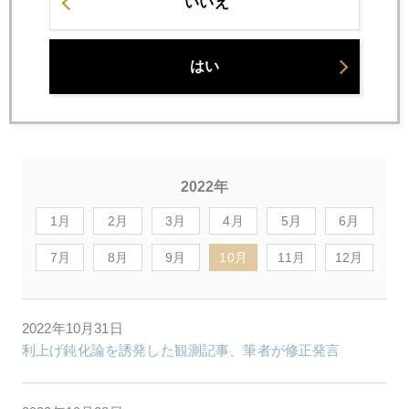
いいえ
Ｔａｋｅ２やり直しで、計２回配信することに。テーマはや
はり円安。
はい
円安、問題は１５０円ではなく、いつ、どこまで（回線不安
定のため、やり直しバージョン）
2022年
1月
2月
3月
4月
5月
6月
7月
8月
9月
10月
11月
12月
2022年10月31日
利上げ鈍化論を誘発した観測記事、筆者が修正発言