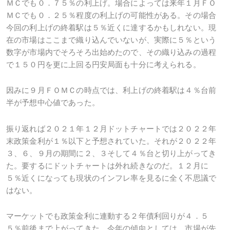
ＭＣでも０．７５％の利上げ。場合によっては来年１月ＦＯ
ＭＣでも０．２５％程度の利上げの可能性がある。その場合
今回の利上げの終着駅は５％近くに達するかもしれない。現
在の市場はここまで織り込んでいないが、実際に５％という
数字が市場内でそろそろ出始めたので、その織り込みの過程
で１５０円を更に上回る円安局面も十分に考えられる。
因みに９月ＦＯＭＣの時点では、利上げの終着駅は４％台前
半が予想中心値であった。
振り返れば２０２１年１２月ドットチャートでは２０２２年
末政策金利が１％以下と予想されていた。それが２０２２年
３、６、９月の期間に２、３そして４％台と切り上がってき
た。要するにドットチャートは外れ続きなのだ。１２月に
５％近くになっても現状のインフレ率を見るに全く不思議で
はない。
マーケットでも政策金利に連動する２年債利回りが４．５
５％前後まで上がってきた。今年の傾向としては、市場が先