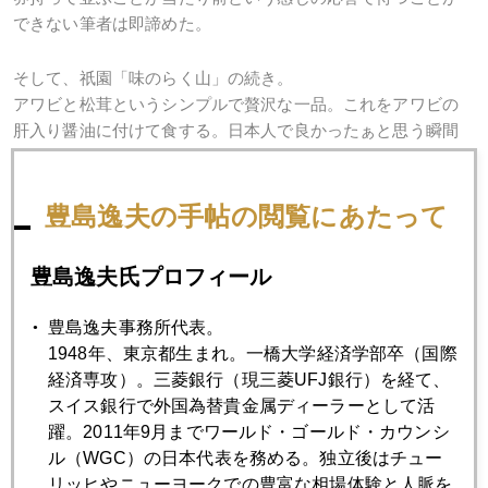
できない筆者は即諦めた。
そして、祇園「味のらく山」の続き。
アワビと松茸というシンプルで贅沢な一品。これをアワビの
肝入り醤油に付けて食する。日本人で良かったぁと思う瞬間
（笑）。素材をいじらず、作りを変に遊ばず、こういうコラ
ボを作り出すのが料理人のセンス。大将、いつまでも元気で
頑張ってね！
豊島逸夫の手帖の閲覧にあたって
豊島逸夫氏プロフィール
豊島逸夫事務所代表。
1948年、東京都生まれ。一橋大学経済学部卒（国際
経済専攻）。三菱銀行（現三菱UFJ銀行）を経て、
スイス銀行で外国為替貴金属ディーラーとして活
躍。2011年9月までワールド・ゴールド・カウンシ
ル（WGC）の日本代表を務める。独立後はチュー
リッヒやニューヨークでの豊富な相場体験と人脈を