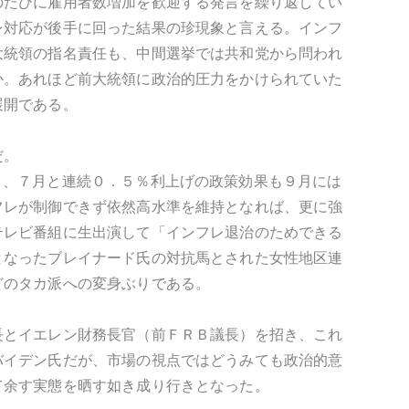
のたびに雇用者数増加を歓迎する発言を繰り返してい
レ対応が後手に回った結果の珍現象と言える。インフ
大統領の指名責任も、中間選挙では共和党から問われ
か。あれほど前大統領に政治的圧力をかけられていた
展開である。
だ。
６、７月と連続０．５％利上げの政策効果も９月には
フレが制御できず依然高水準を維持となれば、更に強
テレビ番組に生出演して「インフレ退治のためできる
となったブレイナード氏の対抗馬とされた女性地区連
どのタカ派への変身ぶりである。
長とイエレン財務長官（前ＦＲＢ議長）を招き、これ
バイデン氏だが、市場の視点ではどうみても政治的意
て余す実態を晒す如き成り行きとなった。