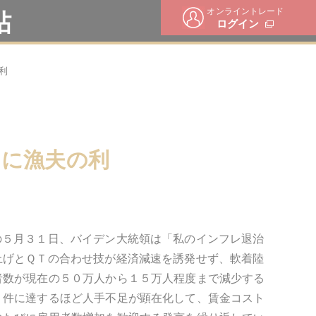
オンライントレード
帖
ログイン
利
氏に漁夫の利
の５月３１日、バイデン大統領は「私のインフレ退治
上げとＱＴの合わせ技が経済減速を誘発せず、軟着陸
者数が現在の５０万人から１５万人程度まで減少する
２件に達するほど人手不足が顕在化して、賃金コスト