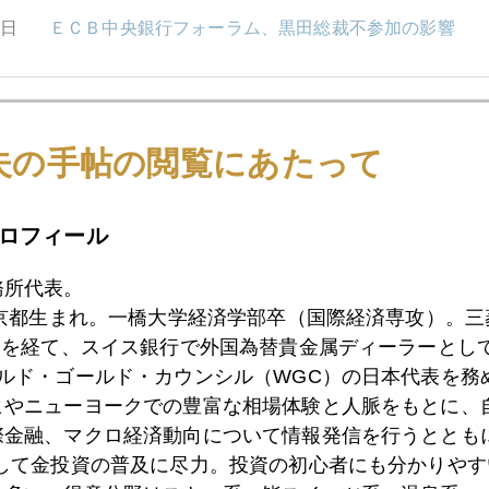
0日
ＥＣＢ中央銀行フォーラム、黒田総裁不参加の影響
9日
「コモディティー投資」にはご用心
夫の手帖の閲覧にあたって
8日
ロシア産金禁輸の実効性を問う、中国・インド抜け穴
ロフィール
務所代表。
東京都生まれ。一橋大学経済学部卒（国際経済専攻）。
7日
Ｇ７でロシア産金禁輸措置の実相
）を経て、スイス銀行で外国為替貴金属ディーラーとして
ールド・ゴールド・カウンシル（WGC）の日本代表を務
ヒやニューヨークでの豊富な相場体験と人脈をもとに、
4日
ロシアと金
際金融、マクロ経済動向について情報発信を行うとともに
として金投資の普及に尽力。投資の初心者にも分かりやす