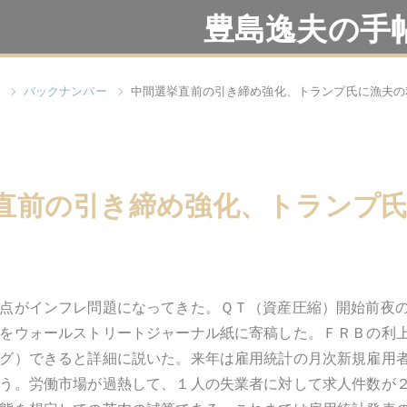
豊島逸夫の手
バックナンバー
中間選挙直前の引き締め強化、トランプ氏に漁夫の
直前の引き締め強化、トランプ
点がインフレ問題になってきた。ＱＴ（資産圧縮）開始前夜
をウォールストリートジャーナル紙に寄稿した。ＦＲＢの利
グ）できると詳細に説いた。来年は雇用統計の月次新規雇用
う。労働市場が過熱して、１人の失業者に対して求人件数が