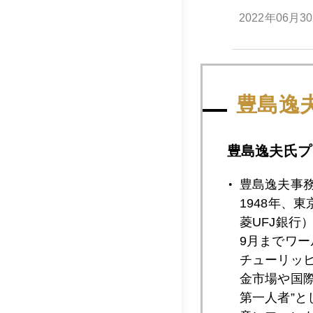
2022年06月3
2022年06月2
豊島逸
2022年06月2
豊島逸夫氏プ
豊島逸夫事
1948年、
2022年06月2
菱UFJ銀行
9月までワ
チューリッ
2022年06月2
金市場や国
第一人者”