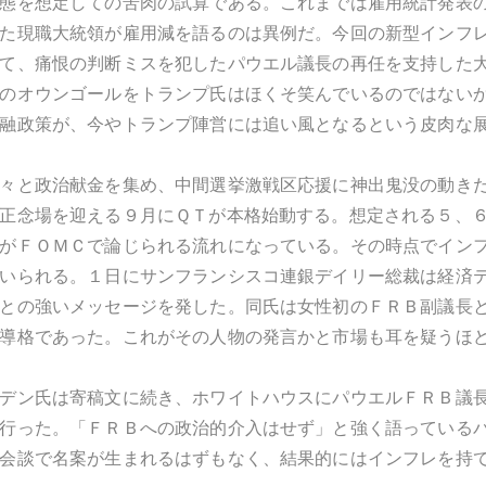
態を想定しての苦肉の試算である。これまでは雇用統計発表
た現職大統領が雇用減を語るのは異例だ。今回の新型インフ
て、痛恨の判断ミスを犯したパウエル議長の再任を支持した
のオウンゴールをトランプ氏はほくそ笑んでいるのではない
融政策が、今やトランプ陣営には追い風となるという皮肉な
々と政治献金を集め、中間選挙激戦区応援に神出鬼没の動き
正念場を迎える９月にＱＴが本格始動する。想定される５、
がＦＯＭＣで論じられる流れになっている。その時点でイン
いられる。１日にサンフランシスコ連銀デイリー総裁は経済
との強いメッセージを発した。同氏は女性初のＦＲＢ副議長
導格であった。これがその人物の発言かと市場も耳を疑うほ
デン氏は寄稿文に続き、ホワイトハウスにパウエルＦＲＢ議
行った。「ＦＲＢへの政治的介入はせず」と強く語っている
会談で名案が生まれるはずもなく、結果的にはインフレを持