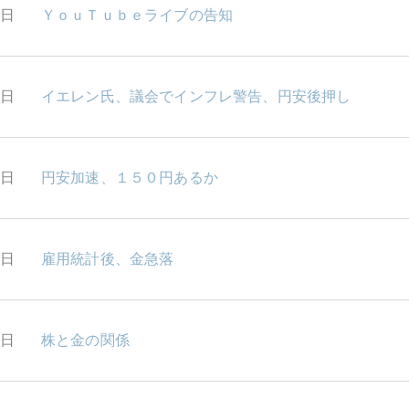
9日
ＹｏｕＴｕｂｅライブの告知
8日
イエレン氏、議会でインフレ警告、円安後押し
7日
円安加速、１５０円あるか
6日
雇用統計後、金急落
3日
株と金の関係