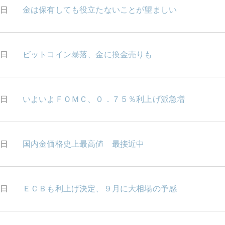
6日
金は保有しても役立たないことが望ましい
5日
ビットコイン暴落、金に換金売りも
4日
いよいよＦＯＭＣ、０．７５％利上げ派急増
3日
国内金価格史上最高値 最接近中
0日
ＥＣＢも利上げ決定、９月に大相場の予感