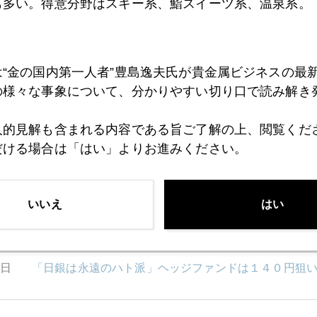
も多い。得意分野はスキー系、鮨スイーツ系、温泉系。
3日
年央反省会
は“金の国内第一人者”豊島逸夫氏が貴金属ビジネスの最
2日
１３６円達成、苦境ヘッジファンドを救ったミスター
の様々な事象について、分かりやすい切り口で読み解き
人的見解も含まれる内容である旨ご了解の上、閲覧くだ
1日
虫の目、魚の目、鳥の目
だける場合は「はい」よりお進みください。
いいえ
はい
0日
底値を探る株式市場
7日
「日銀は永遠のハト派」ヘッジファンドは１４０円狙