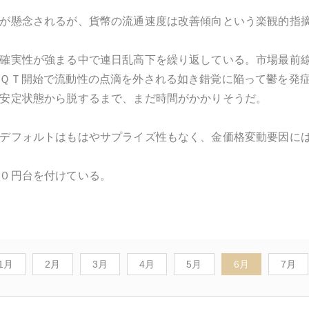
が懸念されるが、貨幣の流通速度は改善傾向という楽観的指
確実性が強まる中で連日乱高下を繰り返している。市場最前
ＱＴ開始で流動性の点滴を外される如き錯覚に陥って鬱を発
安定状態から脱するまで、まだ時間がかかりそうだ。
デフォルトはもはやサプライズ性もなく、金価格変動要因に
０円台を付けている。
1月
2月
3月
4月
5月
6月
7月