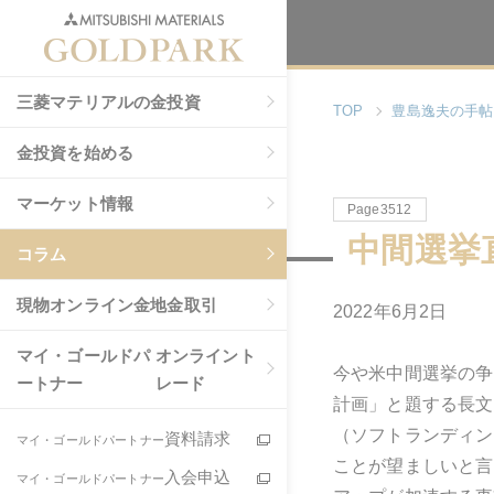
三菱マテリアルの金投資
TOP
豊島逸夫の手帖
金投資を始める
マーケット情報
Page3512
中間選挙
コラム
現物
オンライン金地金取引
2022年6月2日
マイ・ゴールドパ
オンライント
今や米中間選挙の争
ートナー
レード
計画」と題する長文
（ソフトランディン
資料請求
マイ・ゴールドパートナー
ことが望ましいと言
入会申込
マイ・ゴールドパートナー