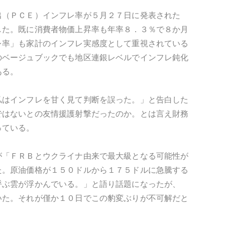
出（ＰＣＥ）インフレ率が５月２７日に発表された
した。既に消費者物価上昇率も年率８．３％で８か月
レ率」も家計のインフレ実感度として重視されている
のベージュブックでも地区連銀レベルでインフレ鈍化
ある。
私はインフレを甘く見て判断を誤った。」と告白した
ではないとの友情援護射撃だったのか。とは言え財務
っている。
が「ＦＲＢとウクライナ由来で最大級となる可能性が
た。原油価格が１５０ドルから１７５ドルに急騰する
呼ぶ雲が浮かんでいる。」と語り話題になったが、
いた。それが僅か１０日でこの豹変ぶりが不可解だと