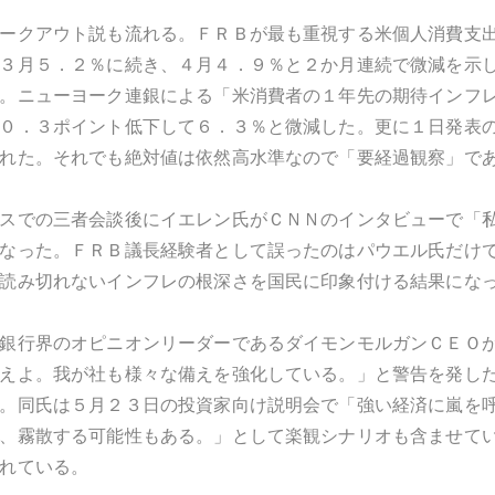
ークアウト説も流れる。ＦＲＢが最も重視する米個人消費支
３月５．２％に続き、４月４．９％と２か月連続で微減を示
。ニューヨーク連銀による「米消費者の１年先の期待インフ
０．３ポイント低下して６．３％と微減した。更に１日発表
れた。それでも絶対値は依然高水準なので「要経過観察」で
スでの三者会談後にイエレン氏がＣＮＮのインタビューで「
なった。ＦＲＢ議長経験者として誤ったのはパウエル氏だけ
読み切れないインフレの根深さを国民に印象付ける結果にな
銀行界のオピニオンリーダーであるダイモンモルガンＣＥＯ
えよ。我が社も様々な備えを強化している。」と警告を発し
。同氏は５月２３日の投資家向け説明会で「強い経済に嵐を
、霧散する可能性もある。」として楽観シナリオも含ませて
れている。