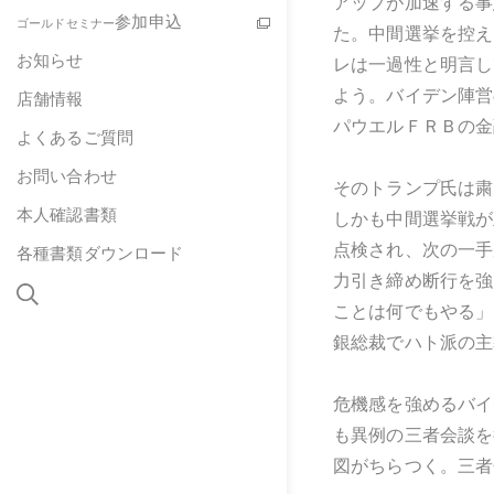
アップが加速する事
参加申込
ゴールドセミナー
た。中間選挙を控え
お知らせ
レは一過性と明言し
よう。バイデン陣営
店舗情報
パウエルＦＲＢの金
よくあるご質問
お問い合わせ
そのトランプ氏は粛
本人確認書類
しかも中間選挙戦が
点検され、次の一手
各種書類ダウンロード
力引き締め断行を強
ことは何でもやる」
銀総裁でハト派の主
危機感を強めるバイ
も異例の三者会談を
図がちらつく。三者