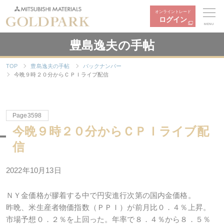
オンライントレード
ログイン
MENU
豊島逸夫の手帖
TOP
豊島逸夫の手帖
バックナンバー
今晩９時２０分からＣＰＩライブ配信
Page3598
今晩９時２０分からＣＰＩライブ配
信
2022年10月13日
ＮＹ金価格が膠着する中で円安進行次第の国内金価格。
昨晩、米生産者物価指数（ＰＰＩ）が前月比０．４％上昇。
市場予想０．２％を上回った。年率で８．４％から８．５％