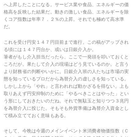
へ上昇したことになる。サービス業や食品、エネルギーの価
格高を反映した結果だ。動きの激しい食品、エネルギーを除
くコア指数は年率７．２％の上昇。それでも極めて高水準
だ。
これを受け円安１４７円目前まで進行。この稿がアップされ
る頃には１４７円台か、或いは日銀介入か。
筆者がもし介入担当だったら、ここで一発頭を叩いておくと
ころだが。果たして介入の現場はどう見ているのか。と言う
より財務省の判断やいかに。日銀介入班の人たちは市場の実
態を知っているプロだから為替介入の虚しさを知っている。
しかし上から「やれ」と言われれば動かざるを得ない。上も
取りあえず円安抑制のために「やるべきことはやった」とい
う形にしておきたいのだね。それで無駄玉と知りつつ３兆円
を為替介入に投じた。そもそも外貨準備は為替介入資金とし
て積み立てておく意味もある。
そして、今晩は今週のメインイベント米消費者物価指数（Ｃ