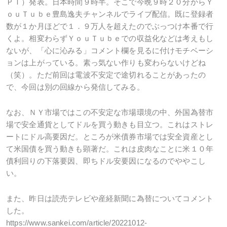
ＰＩ）発表。日本時間９時半。そこで今晩９時２０分からＹ
ｏｕＴｕｂｅ豊島逸夫チャンネルでライブ配信。既に登録者
数が１か月ほどで１．９万人を超えたのでぶっつけ本番で行
くよ。相変わらずＹｏｕＴｕｂｅでの収益化などは考えもし
ないが、「心に沁みる」コメント欄を見るに付けモチベーシ
ョンは上がっている。素っ気ない作りも変わらないけどね
（笑）。ただ前回は電波不安定で途切れることがあったの
で、今回は別の回線から発信してみる。
なお、ＮＹ市場ではこの不安定な市場環境の中、外国為替市
場で安全通貨としてドルを買う動きも目立つ。これはストレ
ートにドル高要因だ。ところが米債券市場では安全資産とし
て米国債を買う動きも顕著だ。これは皮肉なことに米１０年
債利回りの下落要因、即ちドル安要因になるのでややこし
い。
また、昨日は読売テレビや産経新聞に為替についてコメント
した。
https://www.sankei.com/article/20221012-