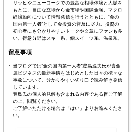
リッヒやニューヨークでの豊富な相場体験と人脈を
もとに、自由な立場から金市場や国際金融、マクロ
経済動向について情報発信を行うとともに、“金の
2022年10月20日
国内第一人者”として金投資の普及に尽力。投資の
超円安トレンドの終着駅と時期は？ＮＹ市場の視点
初心者にも分かりやすいトークや文章にファンも多
い。得意分野はスキー系、鮨スイーツ系、温泉系。
2022年10月19日
留意事項
円、いよいよ１５０円接近
当ブログでは“金の国内第一人者”豊島逸夫氏が貴金
属ビジネスの最新事情をはじめとした日々の様々な
2022年10月18日
事象について、分かりやすい切り口で読み解き発信
今、イギリスで金が売れている
しています。
豊島氏の個人的見解も含まれる内容である旨ご了解
2022年10月17日
の上、閲覧ください。
為替介入に伏兵、イギリス発とばっちり円安
ご了解いただける場合は「はい」よりお進みくださ
い。
2022年10月14日