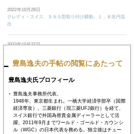
2022年10月28日
クレディ・スイス、ＳＮＳ型取り付け騒動、１．８兆円流
出
2022年10月27日
為替介入とクレディ・スイスのＸデー
豊島逸夫の手帖の閲覧にあたって
2022年10月26日
クレディ・スイスの危機、１０月２７日に再建案発表へ
豊島逸夫氏プロフィール
豊島逸夫事務所代表。
2022年10月25日
1948年、東京都生まれ。一橋大学経済学部卒（国際
アウェーの為替介入はもぐら叩き、Ｘデーは１１月２日
経済専攻）。三菱銀行（現三菱UFJ銀行）を経て、
スイス銀行で外国為替貴金属ディーラーとして活
躍。2011年9月までワールド・ゴールド・カウンシ
2022年10月24日
ル（WGC）の日本代表を務める。独立後はチュー
ＮＹ金、為替介入で漁夫の利