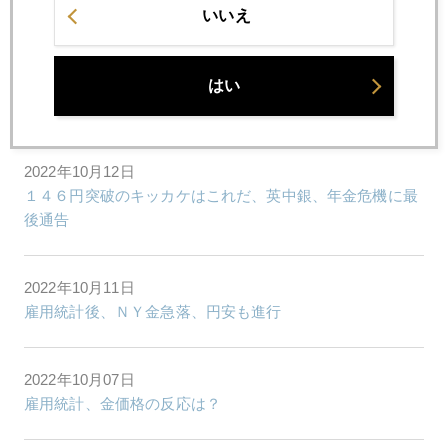
ＣＰＩ発表後、ＮＹ金急落、円は遂に１４７円台
いいえ
2022年10月13日
はい
今晩９時２０分からＣＰＩライブ配信
2022年10月12日
１４６円突破のキッカケはこれだ、英中銀、年金危機に最
後通告
2022年10月11日
雇用統計後、ＮＹ金急落、円安も進行
2022年10月07日
雇用統計、金価格の反応は？