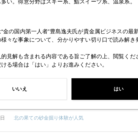
も多い。得意分野はスキー系、鮨スイーツ系、温泉系。
6日
土曜朝にＹｏｕＴｕｂｅでジャクソンホール総括
は“金の国内第一人者”豊島逸夫氏が貴金属ビジネスの最
5日
ジャクソンホール、ミスタークロダは何を語るか
の様々な事象について、分かりやすい切り口で読み解き
人的見解も含まれる内容である旨ご了解の上、閲覧くだ
4日
欧州のエネルギー危機
だける場合は「はい」よりお進みください。
いいえ
はい
3日
ジャクソンホール、金市場が最も注目することとは
2日
北の果ての砂金掘り体験が人気