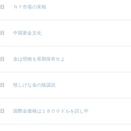
9日
ＮＹ市場の実相
8日
中国黄金文化
7日
金は現物を長期保有せよ
6日
怪しげな金の陰謀説
6日
国際金価格は１８００ドルを試し中