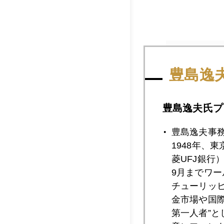
2022年
豊島逸
2022年08月3
豊島逸夫氏プ
豊島逸夫事
1948年、
2022年08月3
菱UFJ銀行
9月までワ
チューリッ
2022年08月2
金市場や国
第一人者”