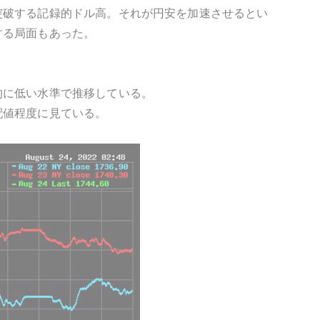
突破する記録的ドル高。それが円安を加速させるとい
する局面もあった。
的に低い水準で推移している。
配値程度に見ている。