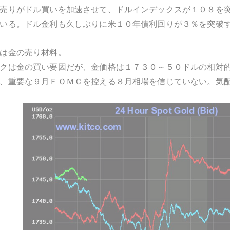
売りがドル買いを加速させて、ドルインデックスが１０８を
いる。ドル金利も久しぶりに米１０年債利回りが３％を突破
は金の売り材料。
クは金の買い要因だが、金価格は１７３０～５０ドルの相対
、重要な９月ＦＯＭＣを控える８月相場を信じていない。気