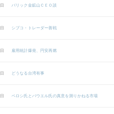
9日
バリック金鉱山ＣＥＯ談
8日
シブコ・トレーダー善戦
8日
雇用統計爆発、円安再燃
5日
どうなる台湾有事
4日
ペロシ氏とパウエル氏の真意を測りかねる市場