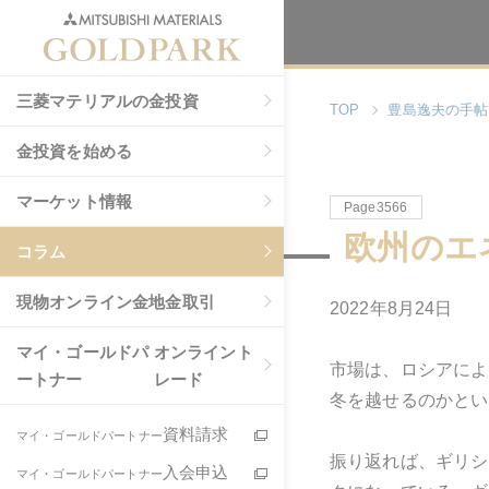
三菱マテリアルの金投資
TOP
豊島逸夫の手帖
金投資を始める
マーケット情報
Page3566
欧州のエ
コラム
現物
オンライン金地金取引
2022年8月24日
マイ・ゴールドパ
オンライント
市場は、ロシアによ
ートナー
レード
冬を越せるのかとい
資料請求
マイ・ゴールドパートナー
振り返れば、ギリシ
入会申込
マイ・ゴールドパートナー