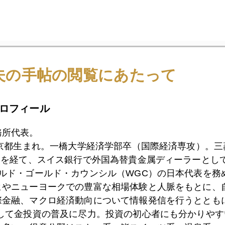
1月
2月
3月
4月
5月
6月
7月
夫の手帖の閲覧にあたって
1日
ジャクソンホールと「おかえり園田くん」
ロフィール
務所代表。
東京都生まれ。一橋大学経済学部卒（国際経済専攻）。
0日
ジャクソンホールでの黒田発言、１４０円も視野
）を経て、スイス銀行で外国為替貴金属ディーラーとして
ールド・ゴールド・カウンシル（WGC）の日本代表を務
ヒやニューヨークでの豊富な相場体験と人脈をもとに、
9日
ジャクソンホール大波乱、ＮＹ金安に円安
際金融、マクロ経済動向について情報発信を行うとともに
として金投資の普及に尽力。投資の初心者にも分かりやす