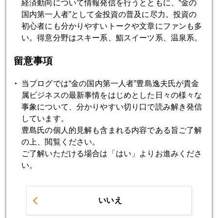
経済動向について情報発信を行うとともに、“金の
国内第一人者”として金投資の普及に尽力。投資の
初心者にも分かりやすいトークや文章にファンも多
2022年04月25日
い。得意分野はスキー系、鮨スイーツ系、温泉系。
有事対応の議論を封印してきた日本
留意事項
2022年04月22日
当ブログでは“金の国内第一人者”豊島逸夫氏が貴金
パウエル議長発言で金利急騰
属ビジネスの最新事情をはじめとした日々の様々な
事象について、分かりやすい切り口で読み解き発信
しています。
2022年04月21日
豊島氏の個人的見解も含まれる内容である旨ご了解
北海道、ロシア軍事侵攻を心配して金を買う人たち
の上、閲覧ください。
ご了解いただける場合は「はい」よりお進みくださ
い。
2022年04月20日
ドル実質金利、マイナス圏からプラス圏へ
いいえ
2022年04月19日