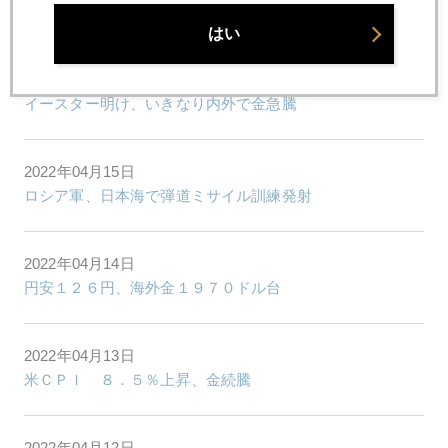
金、２０００ドル瞬間タッチ後、急落
はい
2022年04月18日
イースター明け、いきなり内外で金急騰
2022年04月15日
ロシア軍、日本海で弾道ミサイル訓練発射
2022年04月14日
円安１２６円、海外金１９７０ドル台
2022年04月13日
米ＣＰＩ ８．５％上昇、金続騰
2022年04月12日