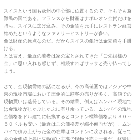
スイスという国も欧州の中心部に位置するので、そもそも避
難民の国である。フランスから財産はナポレオン金貨だけを
持ち、スイスに逃げ込み、その金貨を元手にレストラン経営
始めたというようなファミリーヒストリーが多い。
金は財産の原点なのだ。だからスイスの銀行は金売買を手掛
ける。
とは言え、最近の若者は家の宝とされてきた「ご先祖様の
金」に思い入れも感じず、相続すればサッサと売り払ってし
まう。
さて、金現物需給の話になるが、今の高値圏ではアジアや中
東の現物市場において圧倒的に顧客の売りが多く、高値での
現物買いは蒸発している。その結果、例えばムンバイ現地で
は金現物がじゃぶじゃぶに有り余っている。ムンバイの現地
金価格をドル建てに転換するとロンドン標準価格より３０～
５０ドルも安い（最近はこの価格差が縮小傾向だが）。ムン
バイで積み上がった金の在庫はロンドンに戻される。従って
今の金価格上昇は先物買い主導で現物は売り一色だ。経験則