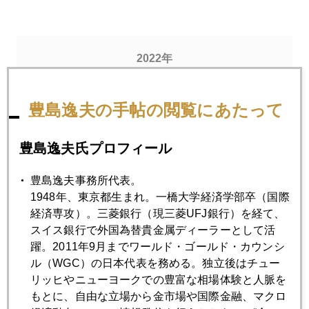
2022年
1月
2月
3月
4月
5月
6月
豊島逸夫の手帖の閲覧にあたって
7月
8月
9月
10月
11月
12月
豊島逸夫氏プロフィール
2022年04月28日
豊島逸夫事務所代表。
サウジ、「原油輸出を人民元決済」構想
1948年、東京都生まれ。一橋大学経済学部卒（国際
経済専攻）。三菱銀行（現三菱UFJ銀行）を経て、
2022年04月27日
スイス銀行で外国為替貴金属ディーラーとして活
マネー収縮時代を告げる無差別株売り攻撃
躍。2011年9月までワールド・ゴールド・カウンシ
ル（WGC）の日本代表を務める。独立後はチュー
リッヒやニューヨークでの豊富な相場体験と人脈を
2022年04月26日
もとに、自由な立場から金市場や国際金融、マクロ
市場は重要日程前の身辺整理中