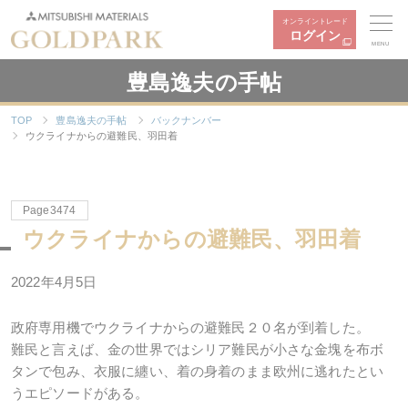
オンライントレード
ログイン
MENU
豊島逸夫の手帖
TOP
豊島逸夫の手帖
バックナンバー
ウクライナからの避難民、羽田着
Page3474
ウクライナからの避難民、羽田着
2022年4月5日
政府専用機でウクライナからの避難民２０名が到着した。
難民と言えば、金の世界ではシリア難民が小さな金塊を布ボ
タンで包み、衣服に纏い、着の身着のまま欧州に逃れたとい
うエピソードがある。