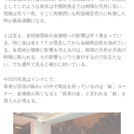
としてこのような状況は中期的視点では相場が天井に近い。
現物は売り一色、そこに先物買いも利益確定売りに転換した
時が最高値圏になる。
とは言え、金現物需給の金価格への影響は年々薄まってい
る。特に金は金ＥＴＦが普及してから金融商品色を強めてい
る。金需給が価格に影響を与えるのは、相場の天井が大底の
時期に限られる。その影響もジワリ進行するので目立たな
い。でも通年で見ると確かに効いている。
今日の写真はインドにて。
筆者が店頭の賑わいの中で商品を持っているのは「銀」コー
ナー。金価格が高くなると「貧者の金」と言われる「銀」を
買う人が増える。