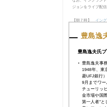
なお、イングランド
ジョンをライブ配信
【朝７時】
イング
【朝８時】
イング
豊島逸
豊島逸夫氏プ
2022年
豊島逸夫事
1948年、
菱UFJ銀行
2022年09月3
9月までワ
チューリッ
金市場や国
2022年09月2
第一人者”