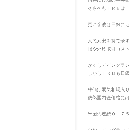
同時に市場の中央銀
そもそもＦＲＢは自
更に余波は日銀にも
人民元安を持て余す
限や外貨取引コスト
かくしてイングラン
しかしＦＲＢも日銀
株価は弱気相場入り
依然国内金価格には
米国の連続０．７５