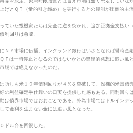
再開を決定。緊急時限措置とは言え市場は全く想定していな
上げとＱＴ（量的引き締め）を実行するとの観測が圧倒的主
っていた投機家たちは完全に逆を突かれ、追加証拠金支払い
債利回りは急騰。
にＮＹ市場に伝播。イングランド銀行はいざとなれば暫時金
ＱＴは一時停止となるのではないかとの楽観的発想に追い風
市場では絶えなかったのだ。
は折しも米１０年債利回りが４％を突破して、投機的米国債
好の利益確定手仕舞いの口実を提供した感もある。同利回り
動は債券市場ではおおごとである。外為市場ではドルインデ
して金利を生まない金には追い風となった。
０ドル台を回復した。