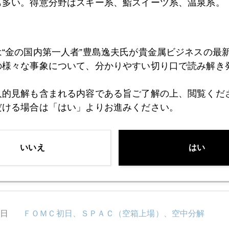
も多い。得意分野はスキー系、鮨スイーツ系、温泉系。
8日
為替介入、日銀が恐るべきは投機よりパウエル氏
は“金の国内第一人者”豊島逸夫氏が貴金属ビジネスの最
の様々な事象について、分かりやすい切り口で読み解き
7日
介入３兆円ならピーナッツ、投機筋に勝算
人的見解も含まれる内容である旨ご了解の上、閲覧くだ
だける場合は「はい」よりお進みください。
6日
金１６４０ドル台に一段安
いいえ
はい
2日
ＦＯＭＣ総括
1日
ＦＯＭＣ初日、ＳＰＡＣ（空箱上場）、空中分解