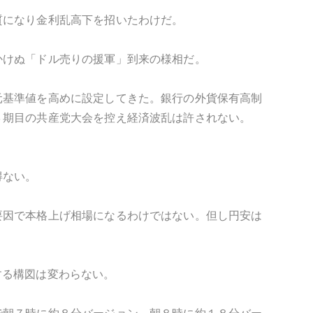
質になり金利乱高下を招いたわけだ。
かけぬ「ドル売りの援軍」到来の様相だ。
元基準値を高めに設定してきた。銀行の外貨保有高制
３期目の共産党大会を控え経済波乱は許されない。
得ない。
要因で本格上げ相場になるわけではない。但し円安は
する構図は変わらない。