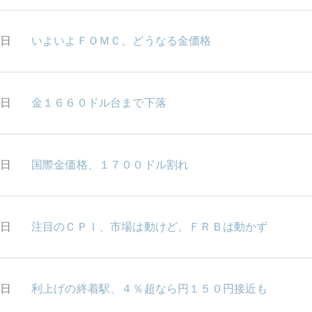
0日
いよいよＦＯＭＣ、どうなる金価格
6日
金１６６０ドル台まで下落
5日
国際金価格、１７００ドル割れ
3日
注目のＣＰＩ、市場は動けど、ＦＲＢは動かず
2日
利上げの終着駅、４％超なら円１５０円接近も