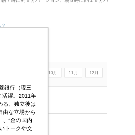
で朝７時に約８分バージョン、朝８時に約１８分バー
る？
ョン）
8月
9月
10月
11月
12月
三菱銀行（現三
活躍。2011年
める。独立後は
自由な立場から
、“金の国内
いトークや文