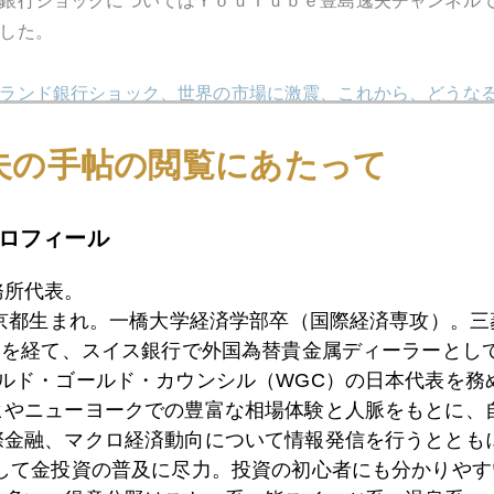
銀行ショックについてはＹｏｕＴｕｂｅ豊島逸夫チャンネル
した。
ランド銀行ショック、世界の市場に激震、これから、どうな
ランド銀行ショック、実相と今後の見通し（詳細解説バージ
夫の手帖の閲覧にあたって
ロフィール
1月
2月
3月
4月
5月
6月
7月
務所代表。
東京都生まれ。一橋大学経済学部卒（国際経済専攻）。
）を経て、スイス銀行で外国為替貴金属ディーラーとして
0日
豊島逸夫チャンネルがブレークした
ールド・ゴールド・カウンシル（WGC）の日本代表を務
ヒやニューヨークでの豊富な相場体験と人脈をもとに、
際金融、マクロ経済動向について情報発信を行うとともに
9日
イングランド銀行ショック、金急反騰
として金投資の普及に尽力。投資の初心者にも分かりやす