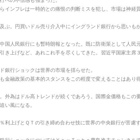
行への不信感も強まった。
らインフレは一時的との痛恨の判断ミスを犯し、市場は神経
及ぶ。円買いドル売り介入中にイングランド銀行から思いも
中国人民銀行にも暫時朗報となった。既に防衛策として人民
引き上げなど、あれこれ手を尽くしてきた。習近平国家主席
ド銀行ショックは世界の市場を揺らせた。
も金融政策の基本的スタンスをこの程度で変えることはあり
。外為はドル高トレンドが続くであろう。国際金価格もこの
追い風になる。
％利上げとＱＴの引き締め合わせ技に世界の中央銀行が苦慮