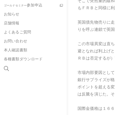
そこで突然量的緩和
参加申込
ゴールドセミナー
もＦＲＢと同様に利
お知らせ
英国債先物売りに走
店舗情報
りを呼ぶ連鎖で英国
よくあるご質問
お問い合わせ
この市場異変は直ち
本人確認書類
避となれば利上げと
ＲＢは否定するが）
各種書類ダウンロード
市場内部要因として
銀行サプライズが格
ポイントを超える変
は反騰を演じた。そ
国際金価格は１６６