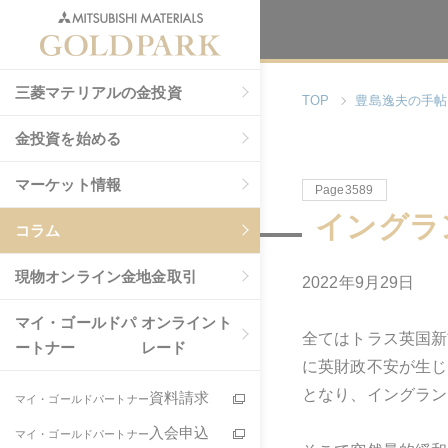
三菱マテリアルの金投資
TOP
豊島逸夫の手帖
金投資を始める
マーケット情報
Page3589
イングラ
コラム
現物
オンライン金地金取引
2022年9月29日
マイ・ゴールドパ
オンライント
全てはトラス英国新
ートナー
レード
に英財政不安が生じ
となり、イングラン
資料請求
マイ・ゴールドパートナー
入会申込
マイ・ゴールドパートナー