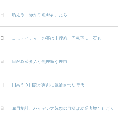
9日
増える「静かな退職者」たち
8日
コモディティーの宴は中締め、円急落に一石も
7日
日銀為替介入が無理筋な理由
6日
円高５０円説が真剣に議論された時代
5日
雇用統計、バイデン大統領の目標は就業者増１５万人