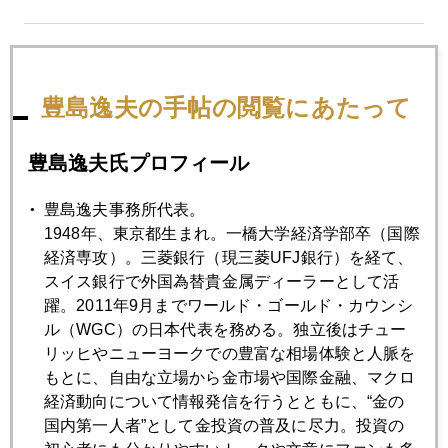
2022年06月21日
虫の目、魚の目、鳥の目
豊島逸夫の手帖の閲覧にあたって
2022年06月20日
豊島逸夫氏プロフィール
底値を探る株式市場
豊島逸夫事務所代表。
1948年、東京都生まれ。一橋大学経済学部卒（国際
2022年06月17日
経済専攻）。三菱銀行（現三菱UFJ銀行）を経て、
「日銀は永遠のハト派」ヘッジファンドは１４０円狙い
スイス銀行で外国為替貴金属ディーラーとして活
躍。2011年9月までワールド・ゴールド・カウンシ
ル（WGC）の日本代表を務める。独立後はチュー
2022年06月16日
リッヒやニューヨークでの豊富な相場体験と人脈を
金は保有しても役立たないことが望ましい
もとに、自由な立場から金市場や国際金融、マクロ
経済動向について情報発信を行うとともに、“金の
2022年06月15日
国内第一人者”として金投資の普及に尽力。投資の
ビットコイン暴落、金に換金売りも