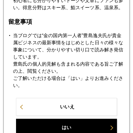
初心者にも分かりやすいトークや文章にファンも多
い。得意分野はスキー系、鮨スイーツ系、温泉系。
2022年06月14日
留意事項
いよいよＦＯＭＣ、０．７５％利上げ派急増
当ブログでは“金の国内第一人者”豊島逸夫氏が貴金
属ビジネスの最新事情をはじめとした日々の様々な
2022年06月13日
事象について、分かりやすい切り口で読み解き発信
国内金価格史上最高値 最接近中
しています。
豊島氏の個人的見解も含まれる内容である旨ご了解
の上、閲覧ください。
2022年06月10日
ご了解いただける場合は「はい」よりお進みくださ
ＥＣＢも利上げ決定、９月に大相場の予感
い。
2022年06月09日
いいえ
ＹｏｕＴｕｂｅライブの告知
はい
2022年06月08日