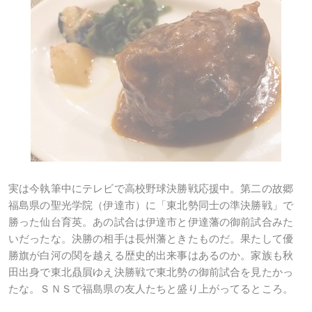
実は今執筆中にテレビで高校野球決勝戦応援中。第二の故郷
福島県の聖光学院（伊達市）に「東北勢同士の準決勝戦」で
勝った仙台育英。あの試合は伊達市と伊達藩の御前試合みた
いだったな。決勝の相手は長州藩ときたものだ。果たして優
勝旗が白河の関を越える歴史的出来事はあるのか。家族も秋
田出身で東北贔屓ゆえ決勝戦で東北勢の御前試合を見たかっ
たな。ＳＮＳで福島県の友人たちと盛り上がってるところ。