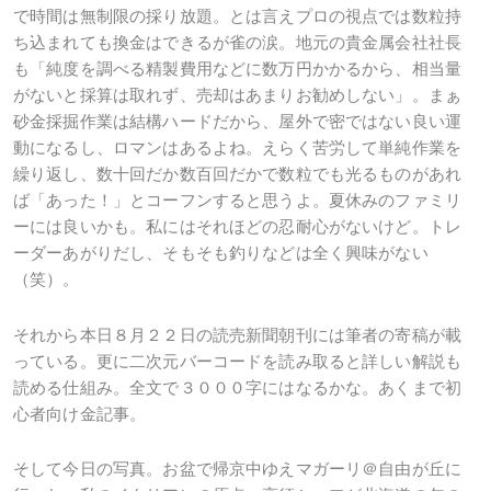
で時間は無制限の採り放題。とは言えプロの視点では数粒持
ち込まれても換金はできるが雀の涙。地元の貴金属会社社長
も「純度を調べる精製費用などに数万円かかるから、相当量
がないと採算は取れず、売却はあまりお勧めしない」。まぁ
砂金採掘作業は結構ハードだから、屋外で密ではない良い運
動になるし、ロマンはあるよね。えらく苦労して単純作業を
繰り返し、数十回だか数百回だかで数粒でも光るものがあれ
ば「あった！」とコーフンすると思うよ。夏休みのファミリ
ーには良いかも。私にはそれほどの忍耐心がないけど。トレ
ーダーあがりだし、そもそも釣りなどは全く興味がない
（笑）。
それから本日８月２２日の読売新聞朝刊には筆者の寄稿が載
っている。更に二次元バーコードを読み取ると詳しい解説も
読める仕組み。全文で３０００字にはなるかな。あくまで初
心者向け金記事。
そして今日の写真。お盆で帰京中ゆえマガーリ＠自由が丘に