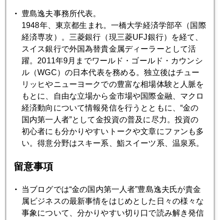
豊島逸夫事務所代表。
2022年08月26日
1948年、東京都生まれ。一橋大学経済学部卒（国際
土曜朝にＹｏｕＴｕｂｅでジャクソンホール総括
経済専攻）。三菱銀行（現三菱UFJ銀行）を経て、
スイス銀行で外国為替貴金属ディーラーとして活
躍。2011年9月までワールド・ゴールド・カウンシ
2022年08月25日
ル（WGC）の日本代表を務める。独立後はチュー
ジャクソンホール、ミスタークロダは何を語るか
リッヒやニューヨークでの豊富な相場体験と人脈を
もとに、自由な立場から金市場や国際金融、マクロ
経済動向について情報発信を行うとともに、“金の
2022年08月24日
国内第一人者”として金投資の普及に尽力。投資の
欧州のエネルギー危機
初心者にも分かりやすいトークや文章にファンも多
い。得意分野はスキー系、鮨スイーツ系、温泉系。
2022年08月23日
留意事項
ジャクソンホール、金市場が最も注目することとは
当ブログでは“金の国内第一人者”豊島逸夫氏が貴金
属ビジネスの最新事情をはじめとした日々の様々な
2022年08月22日
事象について、分かりやすい切り口で読み解き発信
北の果ての砂金掘り体験が人気