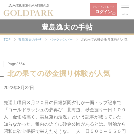
オンライントレード
ログイン
MENU
豊島逸夫の手帖
TOP
豊島逸夫の手帖
バックナンバー
北の果ての砂金掘り体験が人気
Page3564
北の果ての砂金掘り体験が人気
2022年8月22日
先週土曜日８月２０日の日経新聞夕刊が一面トップ記事で
「ゴールドラッシュの夢再び 北海道、砂金掘り一日１００
人 金価格高く、実益兼ね活況」という記事が載っていた。
知らなかった。稚内の近くに砂金公園があるとは。明治から
昭和に砂金採掘で栄えたそうな。一人一日５００～５５０円