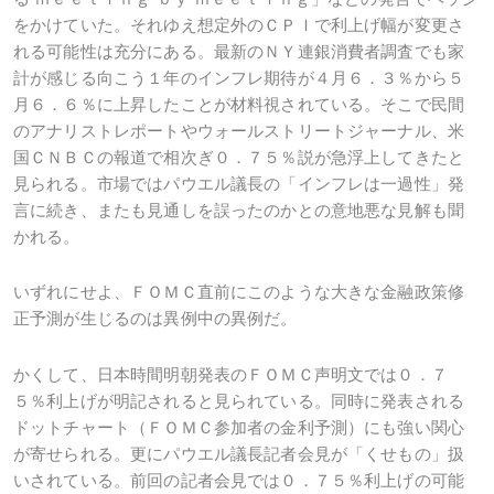
をかけていた。それゆえ想定外のＣＰＩで利上げ幅が変更さ
れる可能性は充分にある。最新のＮＹ連銀消費者調査でも家
計が感じる向こう１年のインフレ期待が４月６．３％から５
月６．６％に上昇したことが材料視されている。そこで民間
のアナリストレポートやウォールストリートジャーナル、米
国ＣＮＢＣの報道で相次ぎ０．７５％説が急浮上してきたと
見られる。市場ではパウエル議長の「インフレは一過性」発
言に続き、またも見通しを誤ったのかとの意地悪な見解も聞
かれる。
いずれにせよ、ＦＯＭＣ直前にこのような大きな金融政策修
正予測が生じるのは異例中の異例だ。
かくして、日本時間明朝発表のＦＯＭＣ声明文では０．７
５％利上げが明記されると見られている。同時に発表される
ドットチャート（ＦＯＭＣ参加者の金利予測）にも強い関心
が寄せられる。更にパウエル議長記者会見が「くせもの」扱
いされている。前回の記者会見では０．７５％利上げの可能