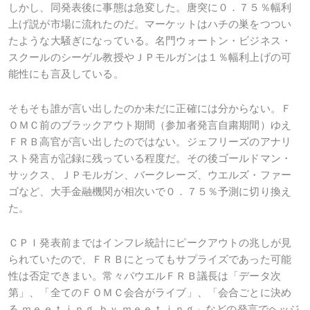
しかし、同発表後に事態は急変した。唐突に０．７５％幅利
上げ説が市場に流れたのだ。マーケットはハチの巣をつつい
たような大騒ぎになっている。名門ウォートン・ビジネス・
スクールのシーゲル教授やＪＰモルガンは１％幅利上げの可
能性にも言及している。
そもそも誰が言い出したのか未だに正確には分からない。Ｆ
ＯＭＣ前のブラックアウト期間（参加者発言自粛期間）ゆえ
ＦＲＢ高官が言い出したのではない。ジェフリーズのアナリ
スト発言が記録に残っている程度だ。その後ゴールドマン・
サックス、ＪＰモルガン、バークレーズ、ウエルズ・ファー
ゴなど、大手金融機関が相次いで０．７５％予測に切り換え
た。
ＣＰＩ発表前まではインフレ統計にピークアウトの兆しが見
られていたので、ＦＲＢにとってもサプライズであった可能
性は否定できまい。常々パウエルＦＲＢ議長は「データ次
第」、「全てのＦＯＭＣ会合がライブ」、「会合ごとに決め
る ｍｅｅｔｉｎｇ ｂｙ ｍｅｅｔｉｎｇ」などの発言でヘッジ