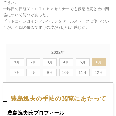
てきた。
一昨日の日経ＹｏｕＴｕｂｅセミナーでも仮想通貨と金の関
係について質問があった。
ビットコインはインフレヘッジをセールストークに使ってい
たが、今回の暴落で化けの皮が剥がれた感じだ。
2022年
1月
2月
3月
4月
5月
6月
7月
8月
9月
10月
11月
12月
2022年06月30日
豊島逸夫の手帖の閲覧にあたって
ＥＣＢ中央銀行フォーラム、黒田総裁不参加の影響
豊島逸夫氏プロフィール