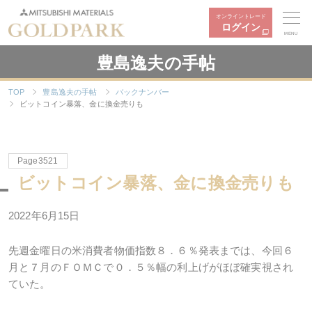
オンライントレード
ログイン
MENU
豊島逸夫の手帖
TOP
豊島逸夫の手帖
バックナンバー
ビットコイン暴落、金に換金売りも
Page3521
ビットコイン暴落、金に換金売りも
2022年
6
月
15
日
先週金曜日の米消費者物価指数８．６％発表までは、今回６
月と７月のＦＯＭＣで０．５％幅の利上げがほぼ確実視され
ていた。