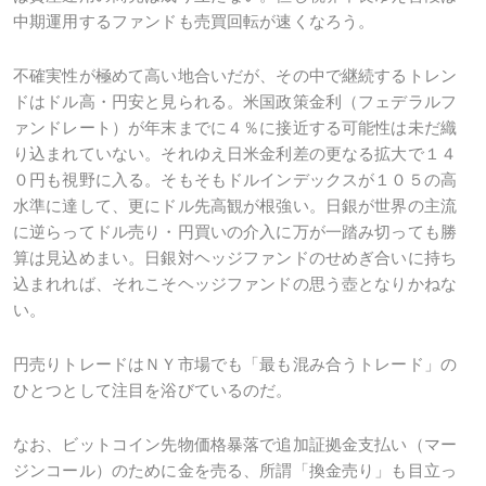
中期運用するファンドも売買回転が速くなろう。
不確実性が極めて高い地合いだが、その中で継続するトレン
ドはドル高・円安と見られる。米国政策金利（フェデラルフ
ァンドレート）が年末までに４％に接近する可能性は未だ織
り込まれていない。それゆえ日米金利差の更なる拡大で１４
０円も視野に入る。そもそもドルインデックスが１０５の高
水準に達して、更にドル先高観が根強い。日銀が世界の主流
に逆らってドル売り・円買いの介入に万が一踏み切っても勝
算は見込めまい。日銀対ヘッジファンドのせめぎ合いに持ち
込まれれば、それこそヘッジファンドの思う壺となりかねな
い。
円売りトレードはＮＹ市場でも「最も混み合うトレード」の
ひとつとして注目を浴びているのだ。
なお、ビットコイン先物価格暴落で追加証拠金支払い（マー
ジンコール）のために金を売る、所謂「換金売り」も目立っ