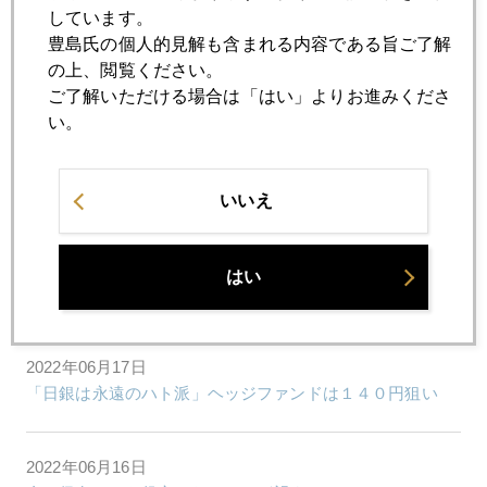
しています。
2022年06月22日
豊島氏の個人的見解も含まれる内容である旨ご了解
１３６円達成、苦境ヘッジファンドを救ったミスタークロ
の上、閲覧ください。
ダ
ご了解いただける場合は「はい」よりお進みくださ
い。
2022年06月21日
虫の目、魚の目、鳥の目
いいえ
2022年06月20日
はい
底値を探る株式市場
2022年06月17日
「日銀は永遠のハト派」ヘッジファンドは１４０円狙い
2022年06月16日