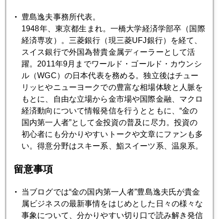
2022年06月29日
「コモディティー投資」にはご用心
豊島逸夫事務所代表。
1948年、東京都生まれ。一橋大学経済学部卒（国際
経済専攻）。三菱銀行（現三菱UFJ銀行）を経て、
2022年06月28日
スイス銀行で外国為替貴金属ディーラーとして活
ロシア産金禁輸の実効性を問う、中国・インド抜け穴の可
躍。2011年9月までワールド・ゴールド・カウンシ
能性
ル（WGC）の日本代表を務める。独立後はチュー
リッヒやニューヨークでの豊富な相場体験と人脈を
もとに、自由な立場から金市場や国際金融、マクロ
2022年06月27日
経済動向について情報発信を行うとともに、“金の
Ｇ７でロシア産金禁輸措置の実相
国内第一人者”として金投資の普及に尽力。投資の
初心者にも分かりやすいトークや文章にファンも多
い。得意分野はスキー系、鮨スイーツ系、温泉系。
2022年06月24日
ロシアと金
留意事項
当ブログでは“金の国内第一人者”豊島逸夫氏が貴金
2022年06月23日
属ビジネスの最新事情をはじめとした日々の様々な
年央反省会
事象について、分かりやすい切り口で読み解き発信