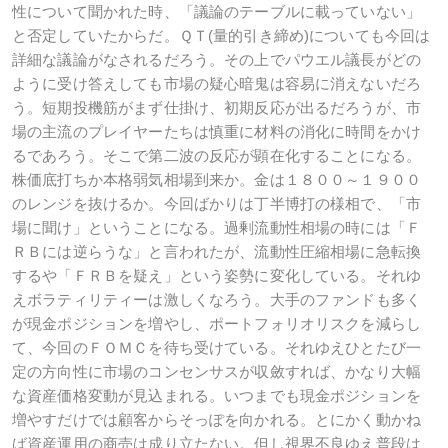
性について聞かれた時、「議論のテーブルに載っていない」
と否定していたからだ。ＱＴ
(
量的引き締め
)
についても今回は
詳細な議論がなされるだろう。その上でパウエル議長がどの
ように受け答えしても市場の疑心暗鬼は容易に消えないだろ
う。短期投機筋がまず仕掛け、初期反応が出るだろうが、市
場の主流のプレイヤーたちは慎重に材料の消化に時間をかけ
るであろう。そこで第二波の反応が顕在化することになる。
株価底打ちか本格弱気相場到来か。金は１８００～１９００
のレンジを抜けるか。今回ばかりは丁半博打の様相で、「市
場に聞け」ということになる。過剰流動性相場の時には「Ｆ
ＲＢには逆らうな」と言われたが、流動性圧縮相場に急転換
するや「ＦＲＢを疑え」という姿勢に変化している。それゆ
えボラティリティーは激しくなろう。大手のファンドも多く
が現金ポジションを増やし、ポートフォリオリスクを減らし
て、今回のＦＯＭＣを待ち受けている。それゆえひとたび一
定の方向性に市場のコンセンサスが収斂すれば、かなり大幅
な資産価格変動が見込まれる。いつまでも現金ポジションを
増やすだけでは顧客からそっぽを向かれる。とにかく動かね
ば資産運用の商売は成り立たない。但し視界不良ゆえ普段は