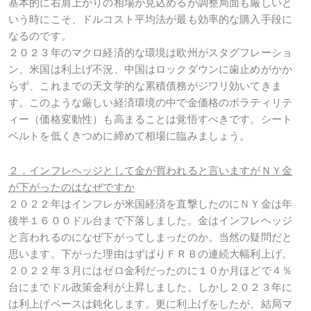
基本的に右肩上がりの相場が見込めるが調整局面も厳しいと
いう時にこそ、ドルコスト平均法が最も効率的な購入手段に
なるのです。
２０２３年のマクロ経済的な環境は欧州がスタグフレーショ
ン、米国は利上げ不況、中国はロックダウンに歯止めがかか
らず、これまでの天文学的な累積債務がジワリ効いてきま
す。このような厳しい経済環境の中で金価格のボラティリテ
ィー（価格変動性）も高まることは覚悟すべきです。シート
ベルトを低くきつめに締めて相場に臨みましょう。
２．インフレヘッジとして金が買われると言いますがＮＹ金
が下がったのはなぜですか
２０２２年はインフレが米国経済を直撃したのにＮＹ金は年
後半１６００ドル台まで下落しました。金はインフレヘッジ
と言われるのになぜ下がってしまったのか。当然の疑問だと
思います。下がった理由はずばりＦＲＢの連続大幅利上げ。
２０２２年３月にはゼロ金利だったのに１０か月ほどで４％
台にまでドル政策金利が上昇しました。しかし２０２３年に
は利上げペースは鈍化します。更に利上げをしたが、結局マ