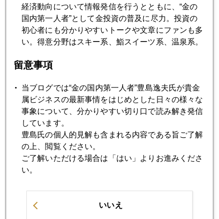
決め手はリンゴ。絶対に「紅玉＝こうぎょく」が良い。痛み
経済動向について情報発信を行うとともに、“金の
やすいので最近市中に出回らなくなった。これを探し求めて
国内第一人者”として金投資の普及に尽力。投資の
料理の達人（笑）の妻が時間をかけて作った。はんなりマ
初心者にも分かりやすいトークや文章にファンも多
イ・ホーム・クリスマスだったよ。
い。得意分野はスキー系、鮨スイーツ系、温泉系。
今日から筆者もぼちぼち２３年相場に向けて始動！日本は休
留意事項
みに入る今週だがクリスマス明け欧米勢いはヤル気ムンムン
だよ。こういうメリハリを付けることは相場を見るに重要。
当ブログでは“金の国内第一人者”豊島逸夫氏が貴金
属ビジネスの最新事情をはじめとした日々の様々な
事象について、分かりやすい切り口で読み解き発信
しています。
2022年
豊島氏の個人的見解も含まれる内容である旨ご了解
の上、閲覧ください。
1月
2月
3月
4月
5月
6月
ご了解いただける場合は「はい」よりお進みくださ
い。
7月
8月
9月
10月
11月
12月
いいえ
2022年12月26日