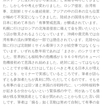
た。しかし今や考えが変わりました。ロシア侵攻、台湾有
事、北朝鮮ミサイル連続発射。アジアの中の日本の立ち位置
が極めて不安定になってきました。陸続きの国境を持たない
日本に初めて本当の「有事警戒意識」が醸成されています。
札幌に行けばロシアの北海道侵攻に備えて金を買いたいとい
う話が散見されるようになっています。沖縄や鹿児島では台
湾有事の流れ弾警戒が一部では懸念されています。北陸や山
陰に行けば北朝鮮ミサイル着弾リスクが絵空事ではなくなっ
ています。いずれも数年前であれば「まさか」のシナリオで
した。世界的にも核戦争の危機感が１９６０年代のキューバ
危機後初めて意識され始めました。絶対に起こってはならな
いことですが備えだけはしておくべきと考える日本人が増え
たことを、セミナーで実感しているところです。筆者が語ら
ずとも参加者たちが真剣に問いただしてくるのです。そもそ
も有事の金とは旧ソ連と米国の冷戦時代に、いつ何時核戦争
が起きるか分からないという緊張感の中で、何があっても価
値が残る実物資産として金が買われたことから生じた言い回
しです。筆者は「煽る」如く言動は努めて自制して有事の金