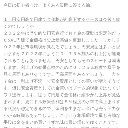
今日は初心者向け、よくある質問に答える編。
１．円安円高で円建て金価格が乱高下するケースは今後も続
くのでしょうか
２０２２年は歴史的な円安進行でＮＹ金の変動は限定的だっ
たのに円建て金価格は史上最高値を更新しました。しかし２
０２３年は市場環境が異なるでしょう。円安局面は多いと思
いますが２０２２年にように０．７５％刻みの利上げが連発
されることはありません。円安としてもそのスピードは減速
します。利上げの効果点検のために０．２５％程度で様子を
見る局面もありそうです。円高局面もあるでしょう。一方Ｎ
Ｙ金は「利上げ不況」で安全資産としての買いが増えそうで
す。但し安全資産としての金買いはブーム的現象ではなくジ
ワリ進行します。従って円建て金価格は緩やかな上昇が見込
まれます。更にドル政策金利は５％程度の水準で高止まりす
る状況が想定できるので、金利を生まない金には売り圧力が
かかる時期もあるでしょう。こういう相場環境で最も有効な
手段は金をまとめ買いせず地味に買い増してゆくことです。