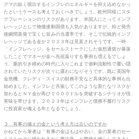
グマの如く噴出するインフレのエネルギーを抑え込めなかっ
たというケースも考えておくべきでしょう。欧州同様にスタ
グフレーションのリスクがあります。米国人にとってインフ
レヘッジとして物価連動国債も人気がありますが、殆ど発売
後瞬間蒸発で宝くじ並みの当選率です。そこで伝統的インフ
レヘッジである金が２０２３年は見直されそうです。一時
「インフレヘッジ」をセールストークにした仮想通貨が暴落
したことでマネーが金へ先祖返りする事例も増えるでしょ
う。量的引き締めの時代に入りこれまで過剰流動性で覆い隠
されていたリスクが次々に露わになりそうです。既に英国年
金危機、クレディ・スイスの財務不安など具体的な事例も出
始めました。インフレと共振してこのような新たなリスクが
加わるとＮＹ金が再び２０００ドルを突破するシナリオが現
実味を帯びます。２０２３年はインフレと債務不履行リスク
に投資家が備える年となるでしょう。
３．有事の備えの金という考え方は古いのですか
かねてから筆者は「有事の金はもはや古い、金の業者のセー
ルストークに使われるから要注意」と警鐘を鳴らしてきまし