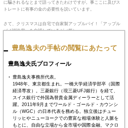
に騙されるなとまで語ってきたわけですが。事ここに及びス
トレートに有事の金の必要性を説いています。
さて、クリスマスは自宅で自家製アップルパイ！「アップル
パイ評論家」を自認しているが（笑）。
豊島逸夫の手帖の閲覧にあたって
豊島逸夫氏プロフィール
豊島逸夫事務所代表。
1948年、東京都生まれ。一橋大学経済学部卒（国際
経済専攻）。三菱銀行（現三菱UFJ銀行）を経て、
スイス銀行で外国為替貴金属ディーラーとして活
躍。2011年9月までワールド・ゴールド・カウンシ
ル（WGC）の日本代表を務める。独立後はチュー
リッヒやニューヨークでの豊富な相場体験と人脈を
もとに、自由な立場から金市場や国際金融、マクロ