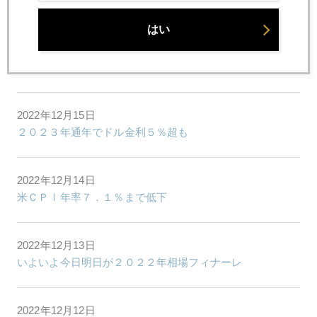
初心者向け「金についての素朴な疑問」に答える
はい
2022年12月20日
日銀テーパリング、ＮＹ市場の反応は冷ややか
2022年12月15日
２０２３年通年でドル金利５％超も
2022年12月14日
米ＣＰＩ年率７．１％まで低下
2022年12月13日
いよいよ今日明日が２０２２年相場フィナーレ
2022年12月12日