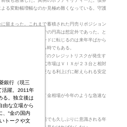
ト前後も急落した。異例のボラティリティーだ。債券
による変動幅増幅なのか見極め難くなっている。守護
台に留まった。これまで蓄積された円売りポジション
気に１３０円台後半までの円高は想定外であった。と
している。ドル安トレンドに転じるのは来年半ばから
策転換を余儀なくされる時でもある。
券市場で流動性不足などのクレジットリスクが発生す
るであろう。対して株式市場はＶＩＸが２３台と相対
し、はしゃぎ過ぎると更なる利上げに耐えられる安定
制した方が良かろう。
三菱銀行（現三
活躍。2011年
来年は強気。但し円建て金相場が今年のような急速な
める。独立後は
自由な立場から
を上回ると見る。
、“金の国内
地政学的リスクが金市場でも久しぶりに意識される年
いトークや文