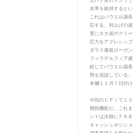
元ハト派のサンフラ
水準を維持するとい
これはパウエル議長
応する。利上げの速
更にタカ派のクリー
圧力をアグレシッブ
ダラス連銀ローガン
フィラデルフィア連
総じてパウエル議長
勢を追認している。
本欄１１月７日付け
今回のＣＰＩで１２
期投機筋だ。これま
ンドは冷静にＦＲＢ
キャッシュポジショ