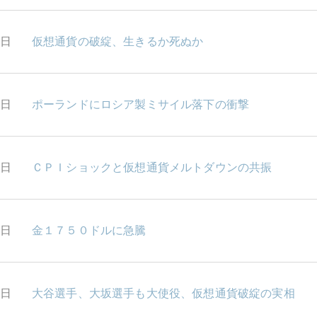
7日
仮想通貨の破綻、生きるか死ぬか
6日
ポーランドにロシア製ミサイル落下の衝撃
4日
ＣＰＩショックと仮想通貨メルトダウンの共振
1日
金１７５０ドルに急騰
0日
大谷選手、大坂選手も大使役、仮想通貨破綻の実相