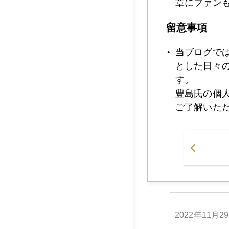
となりそうだ。個人
章にファン
留意事項
さてさて、週末はセ
震には警戒。こうい
当ブログで
ることが重要だよ。
とした日々
す。
豊島氏の個
ご了解いた
2022年
2022年11月3
2022年11月2