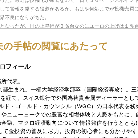
った。最近は投機化が顕著なので一日で３０ベーシスポイン
して警報を発する役割があるが、もはや何処までが投機売買
界不良になりがちだ。
となったが、円の上昇幅が３％台なのにユーロの上げは１％
る。１４０円前後までの調整局面は想定内と言える。但し一
トレンドが変わったわけではないことをＦＲＢ高官発言が示
夫の手帖の閲覧にあたって
上げ不況に突入する時だ。ＦＲＢが引き締めから緩和への政
場の安定」も重要なミッションだ。ＱＴへの移行期に短期債
ロフィール
グランド銀行の如く時限措置として量的緩和再開も視野に入
なので当面は静観できよう。しかしマーケットが株急騰を囃
務所代表。
性もある。米国株式市場も株急騰、熱烈歓迎などの姿勢は自
東京都生まれ。一橋大学経済学部卒（国際経済専攻）。
）を経て、スイス銀行で外国為替貴金属ディーラーとして
３年のＮＹ金は上昇基調。今年ＮＹ金に弱気であった筆者も
ールド・ゴールド・カウンシル（WGC）の日本代表を務
ナリオは考え難い。
ヒやニューヨークでの豊富な相場体験と人脈をもとに、
たＮＹ金の反動による買いのスピードが円安修正のスピード
際金融、マクロ経済動向について情報発信を行うとともに
は台湾有事や北朝鮮ミサイル問題、そしてロシアリスクなど
として金投資の普及に尽力。投資の初心者にも分かりやす