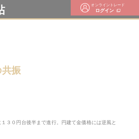
オンライントレード
帖
ログイン
の共振
に１３０円台後半まで進行。円建て金価格には逆風と