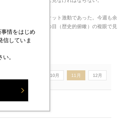
。しかしここは客観的に見なければならない。
れほどに稀にみるマーケット激動であった。今週も余
場の潮流）、そして鳥の目（歴史的俯瞰）の複眼で見
新事情をはじめ
発信していま
さい。
8月
9月
10月
11月
12月