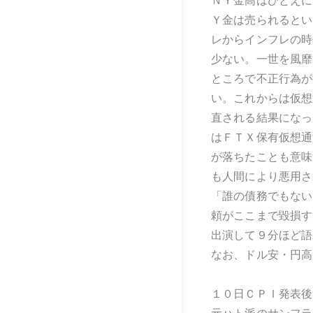
ＮＹ金高はひとえに
Ｙ金は売られるとい
レからインフレの時
少ない。一世を風靡
ところで不正行為が
い。これからは仮想
直される結果になっ
はＦＴＸ保有仮想通
が落ちたことも意味
も人間により悪用さ
「誰の債務でもない
頼がここまで毀損す
出演して９分ほど語
なお、ドル安・円高
１０日ＣＰＩ発表後