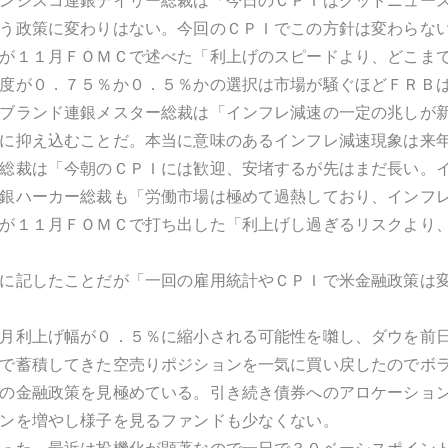
ンシスコ連銀デイリー総裁は「今日のＣＰＩはグッドニュー
う政策に変わりはない。今回のＣＰＩでこの方針は変わらな
が１１月ＦＯＭＣで述べた「利上げのスピードより、どこま
度が０．７５％か０．５％かの選択は市場が騒ぐほどＦＲＢ
ブランド連銀メスター総裁は「インフレ減速の一定の兆しが
に抑え込むことだ。本当に意味のあるインフレ減速現象は来
総裁は「今朝のＣＰＩには歓迎、安堵するが先はまだ長い。
銀ハーカー総裁も「労働市場は極めて過熱しており、インフ
が１１月ＦＯＭＣで打ち出した「利上げし過ぎるリスクより
に記したことだが「一回の雇用統計やＣＰＩで米金融政策は
月利上げ幅が０．５％に縮小される可能性を囃し、ダウを前
で蓄積してきた空売りポジションを一気に買い戻したのでボ
の金融政策を見極めている。引き続き債券へのアロケーショ
ンを増やし様子を見るファンドも少なくない。