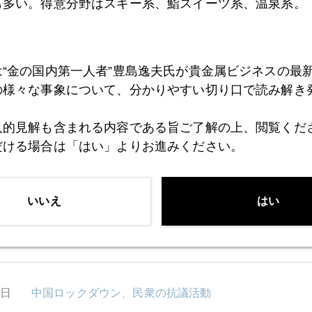
的にはそんな地政学的リスクが現実化して欲しくないけどね
も多い。得意分野はスキー系、鮨スイーツ系、温泉系。
ミの抜け殻状態で睡眠不足を補うかのような爆睡（笑）。そ
う時こそ虫の目（現場を見る目）だけではなく、魚の目（市
は“金の国内第一人者”豊島逸夫氏が貴金属ビジネスの最
の様々な事象について、分かりやすい切り口で読み解き
人的見解も含まれる内容である旨ご了解の上、閲覧くだ
だける場合は「はい」よりお進みください。
1月
2月
3月
4月
5月
6月
7月
いいえ
はい
0日
金に関する質疑応答、質問をする方が難しい
9日
中国ロックダウン、民衆の抗議活動