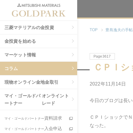
三菱マテリアルの金投資
TOP
豊島逸夫の手帖
金投資を始める
マーケット情報
Page3617
ＣＰＩシ
コラム
現物
オンライン金地金取引
2022年11月14日
マイ・ゴールドパ
オンライント
今日のブログは長い
ートナー
レード
ＣＰＩショックでＮ
資料請求
マイ・ゴールドパートナー
なった。
入会申込
マイ・ゴールドパートナー