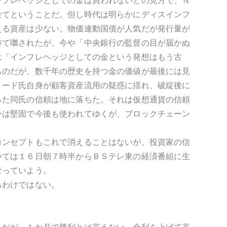
ンフレヘッジとしての金は買われないとの見方で、Ｎ
全てということだ。但し時代は明らかにディスインフ
える資産は少ない。物価連動国債が人気だが発行量が
持て囃されたが、今や「中央銀行の監督の目が届かぬ
は「インフレヘッジとしての金という発想はもう古
ものだが、数千年の歴史を持つ金の価値が最後には見
リード氏自身が顧客資産流用の疑惑に揺れ、破綻後に
った同氏の信頼は地に落ちた。それは仮想通貨の信頼
ーは堅固で今後も使われてゆくが、ブロックチェーン
コンセプトもこれで消えることはないが、投資家の信
いては１６日朝７時半からＢＳテレ東の経済番組に生
なっていよう。
るわけではない。