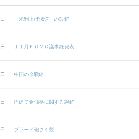
8日
「米利上げ減速」の誤解
4日
１１月ＦＯＭＣ議事録発表
2日
中国の金戦略
1日
円建て金価格に関する誤解
8日
ブラード砲さく裂