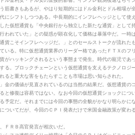
ドル金利安・ドル安の直接的影響。インフレ観測後退ならイ
う筋書きもあるが、やはり短期的にはドル金利とドル相場が
代にシフトしつつある。中長期的にインフレヘッジとして使
した仮想通貨も「中央銀行から独立した新たな通貨」として
行われていた」との疑惑が顕在化して価格は暴落中だ。一時
通貨こそインフレヘッジだ。」とのセールストークが流れた
ている。特に仮想通貨業界のリーダー格であったＦＴＸのフ
貨がハッキングされるという事態まで発生。時代の寵児であ
する。ブロックチェーンという仮想通貨を支えるテクノロジ
れると重大な害をもたらすことも市場は思い知らされた。
」金の価値が見直されているのは当然の結果だ。仮想通貨の
ると修復は容易ではない。なお今回の仮想通貨ショックにつ
る予定だ。それまでには今回の事態の全貌がかなり明らかに
についてだが、今回のＣＰＩ発表だけで米国金融政策が変わ
、ＦＲＢ高官発言が相次いだ。