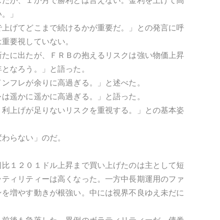
スだが、１か月で勝利とは言えない。金利を上げて高
い。」
で上げてどこまで続けるかが重要だ。」との発言に呼
は重要視していない。
新たに出たが、ＦＲＢの抱えるリスクは強い物価上昇
年となろう。」と語った。
インフレが余りに高過ぎる。」と述べた。
レは遥かに遥かに高過ぎる。」と語った。
、利上げが足りないリスクを重視する。」との基本姿
変わらない」のだ。
日比１２０１ドル上昇まで買い上げたのは主として短
ラティリティーは高くなった。一方中長期運用のファ
ンを増やす動きが根強い。中には視界不良ゆえ未だに