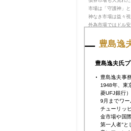
債券市場も大荒れだ
市場は「守護神」と
神なき市場は益々視
外為市場ではドル安
の大きさを想起させ
は言えこれでドル高
豊島逸
後半の話。米国が利
なお、ＦＲＢは「市
豊島逸夫氏プ
る兆しもある。イン
的に落ち着いた水準
豊島逸夫事
性と理解される可能
1948年、
菱UFJ銀行
以上、総じて２０２
9月までワ
円安で爆上げするシ
チューリッ
これまで売られ続け
金市場や国
なお、２０２３年に
第一人者”