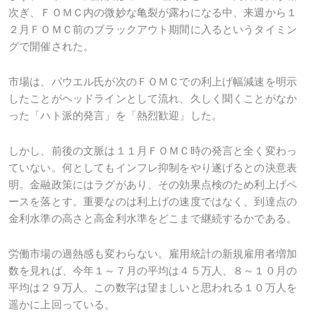
次ぎ、ＦＯＭＣ内の微妙な亀裂が露わになる中、来週から１
２月ＦＯＭＣ前のブラックアウト期間に入るというタイミン
グで開催された。
市場は、パウエル氏が次のＦＯＭＣでの利上げ幅減速を明示
したことがヘッドラインとして流れ、久しく聞くことがなか
った「ハト派的発言」を「熱烈歓迎」した。
しかし、前後の文脈は１１月ＦＯＭＣ時の発言と全く変わっ
ていない。何としてもインフレ抑制をやり遂げるとの決意表
明。金融政策にはラグがあり、その効果点検のため利上げペ
ースを落とす。重要なのは利上げの速度ではなく、到達点の
金利水準の高さと高金利水準をどこまで継続するかである。
労働市場の過熱感も変わらない。雇用統計の新規雇用者増加
数を見れば、今年１～７月の平均は４５万人、８～１０月の
平均は２９万人。この数字は望ましいと思われる１０万人を
遥かに上回っている。