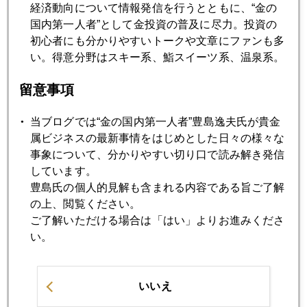
経済動向について情報発信を行うとともに、“金の
国内第一人者”として金投資の普及に尽力。投資の
初心者にも分かりやすいトークや文章にファンも多
2022年12月20日
い。得意分野はスキー系、鮨スイーツ系、温泉系。
日銀テーパリング、ＮＹ市場の反応は冷ややか
留意事項
2022年12月15日
当ブログでは“金の国内第一人者”豊島逸夫氏が貴金
２０２３年通年でドル金利５％超も
属ビジネスの最新事情をはじめとした日々の様々な
事象について、分かりやすい切り口で読み解き発信
しています。
2022年12月14日
豊島氏の個人的見解も含まれる内容である旨ご了解
米ＣＰＩ年率７．１％まで低下
の上、閲覧ください。
ご了解いただける場合は「はい」よりお進みくださ
2022年12月13日
い。
いよいよ今日明日が２０２２年相場フィナーレ
いいえ
2022年12月12日