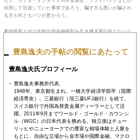
セク、カナダ・オンタリオ州年金基金、ソフトバンクなどが
信用して出資していた事実であろう。騙す方も悪いが騙され
る方も何ともバツが悪かろう。
量的緩和とゼロ金利の超金融緩和を引き継ぎ実行役となった
パウエル氏。その政策下、カネ余りだが運用難という状況で
運用実績を強いられた人たちの実態。ひとつの時代の後始末
豊島逸夫の手帖の閲覧にあたって
を象徴するふたつの会見であった。
豊島逸夫氏プロフィール
2022年
豊島逸夫事務所代表。
1948年、東京都生まれ。一橋大学経済学部卒（国際
1月
2月
3月
4月
5月
6月
経済専攻）。三菱銀行（現三菱UFJ銀行）を経て、
スイス銀行で外国為替貴金属ディーラーとして活
7月
8月
9月
10月
11月
12月
躍。2011年9月までワールド・ゴールド・カウンシ
ル（WGC）の日本代表を務める。独立後はチュー
リッヒやニューヨークでの豊富な相場体験と人脈を
2022年12月26日
もとに、自由な立場から金市場や国際金融、マクロ
初心者向け「金についての素朴な疑問」に答える