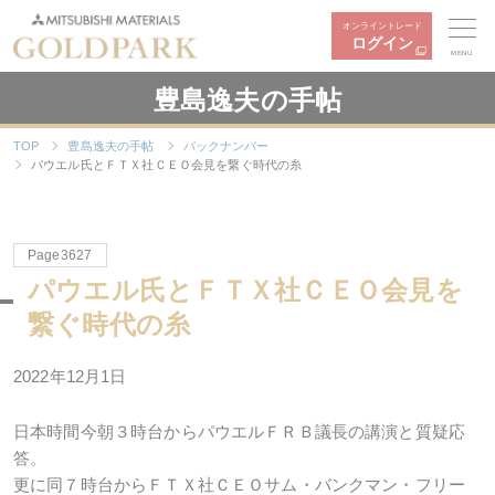
オンライントレード
ログイン
MENU
豊島逸夫の手帖
TOP
豊島逸夫の手帖
バックナンバー
パウエル氏とＦＴＸ社ＣＥＯ会見を繋ぐ時代の糸
Page3627
パウエル氏とＦＴＸ社ＣＥＯ会見を
繋ぐ時代の糸
2022年12月1日
日本時間今朝３時台からパウエルＦＲＢ議長の講演と質疑応
答。
更に同７時台からＦＴＸ社ＣＥＯサム・バンクマン・フリー