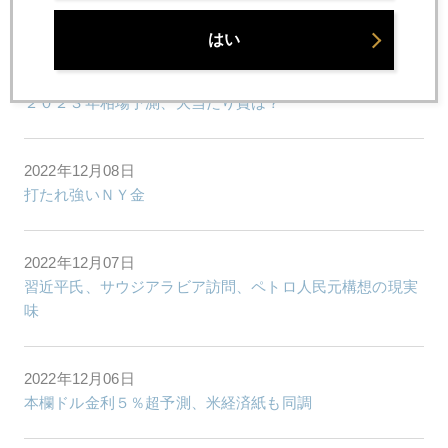
いよいよ２０２２年相場、今週フィナーレへ
はい
2022年12月09日
２０２３年相場予測、大当たり賞は？
2022年12月08日
打たれ強いＮＹ金
2022年12月07日
習近平氏、サウジアラビア訪問、ペトロ人民元構想の現実
味
2022年12月06日
本欄ドル金利５％超予測、米経済紙も同調