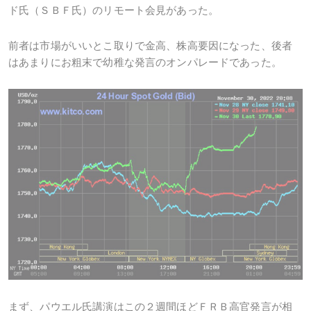
ド氏（ＳＢＦ氏）のリモート会見があった。
前者は市場がいいとこ取りで金高、株高要因になった、後者
はあまりにお粗末で幼稚な発言のオンパレードであった。
まず、パウエル氏講演はこの２週間ほどＦＲＢ高官発言が相