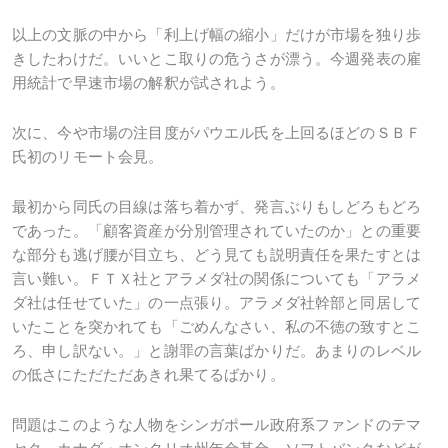
以上の文脈の中から「利上げ幅の縮小」だけが市場を独り歩
きしたわけだ。いいとこ取りの危うさが漂う。今週発表の雇
用統計で早速市場の解釈が試されよう。
次に、今や市場の注目度がパウエル氏を上回るほどのＳＢＦ
氏初のリモート会見。
最初から同氏の目線は落ち着かず、発言ぶりもしどろもどろ
であった。「顧客資産が分別管理されていたのか」との重要
な部分も逃げ腰が目立ち、どう見ても説明責任を果たすとは
言い難い。ＦＴＸ社とアラメダ社の関係についても「アラメ
ダ社は任せていた」の一点張り。アラメダ社幹部と同居して
いたことを突かれても「ごめんなさい、私の不徳の致すとこ
ろ、申し訳ない。」と謝罪の言葉ばかりだ。あまりのレベル
の低さにただただあきれ果てるばかり。
問題はこのような人物をシンガポール政府系ファンドのテマ