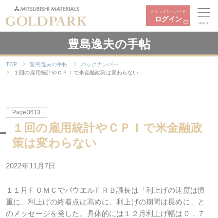
オンライントレード
ログイン
MENU
豊島逸夫の手帖
TOP
豊島逸夫の手帖
バックナンバー
１回の雇用統計やＣＰＩで米金融政策は変わらない
Page3613
１回の雇用統計やＣＰＩで米金融政
策は変わらない
2022年11月7日
１１月ＦＯＭＣでパウエルＦＲＢ議長は「利上げの速度は慎
重に、利上げの終着点は高めに、利上げの期間は長めに」と
のメッセージを発した。具体的には１２月利上げ幅は０．７