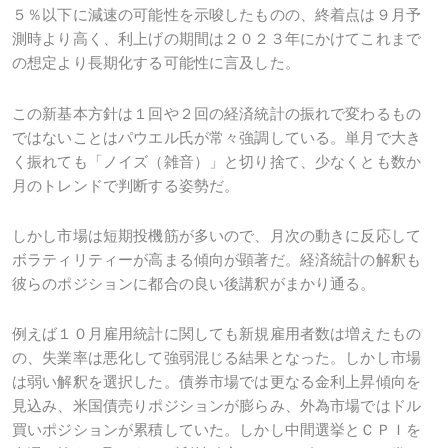
５％以下に減速の可能性を示唆したものの、終着点は９月予
測時より高く、利上げの期間は２０２３年にかけてこれまで
の想定より長期化する可能性に言及した。
この新基本方針は１回や２回の経済統計の振れで変わるもの
ではないことはパウエル氏が常々強調している。単月で大き
く振れても「ノイズ（雑音）」と切り捨て、少なくとも数か
月のトレンドで判断する姿勢だ。
しかし市場は短期投機筋が多いので、月次の動きに反応して
ボラティリティーが高まる傾向が顕著だ。経済統計の解釈も
彼らのポジションに都合の良い後講釈がまかり通る。
例えば１０月雇用統計に関しても新規雇用者数は増えたもの
の、失業率は悪化して強弱混じる結果となった。しかし市場
は弱い解釈を選択した。債券市場では更なる金利上昇傾向を
見込み、米国債売りポジションが膨らみ、外為市場ではドル
買いポジションが累積していた。しかし中間選挙とＣＰＩを