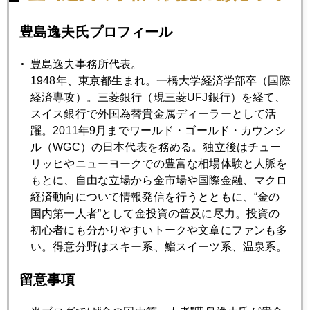
コロナの傷も残り買うだけの余力が戻っていないね。逆に鹿
島神社のお祭りでは本殿前はガラガラでお参りする人は少な
豊島逸夫氏プロフィール
いが数百円単位の夜店は長蛇の列であった。みんな久しぶり
のお祭りで盛り上がっているのだよね～。でも足元の現実は
豊島逸夫事務所代表。
未だ厳しい。
1948年、東京都生まれ。一橋大学経済学部卒（国際
経済専攻）。三菱銀行（現三菱UFJ銀行）を経て、
スイス銀行で外国為替貴金属ディーラーとして活
躍。2011年9月までワールド・ゴールド・カウンシ
ル（WGC）の日本代表を務める。独立後はチュー
リッヒやニューヨークでの豊富な相場体験と人脈を
もとに、自由な立場から金市場や国際金融、マクロ
経済動向について情報発信を行うとともに、“金の
国内第一人者”として金投資の普及に尽力。投資の
初心者にも分かりやすいトークや文章にファンも多
い。得意分野はスキー系、鮨スイーツ系、温泉系。
留意事項