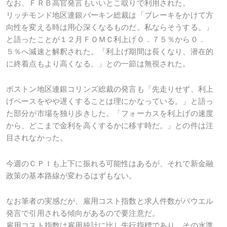
なお、ＦＲＢ高官発言もいいとこ取りで利用された。
リッチモンド地区連銀バーキン総裁は「ブレーキをかけて方
向性を変える時は用心深くなるものだ。私ならそうする。」
と語ったことが１２月ＦＯＭＣ利上げ０．７５％から０．
５％へ減速と解釈された。「利上げ期間は長くなり、潜在的
に終着点もより高くなる。」との一節は無視された。
ボストン地区連銀コリンズ総裁の発言も「先走りせず、利上
げペースをやや遅くすることは理にかなっている。」と語っ
た部分が市場を独り歩きした。「フォーカスを利上げの速度
から、どこまで金利を高くするかに移す時だ。」との件は注
目されなかった。
今週のＣＰＩも上下に振れる可能性はあるが、それで新金融
政策の基本路線が変わるはずもない。
なお筆者の実感だが、雇用コスト指数と求人件数がパウエル
発言で引用される傾向があるので要注意だ。
雇用コスト指数は雇用統計に比し先行指標であり、その水準