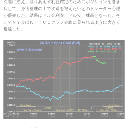
次週に控え、取りあえず利益確定のためにポジションを巻き
戻して、身辺整理の上で次週を迎えたいとのトレーダー心理
が優先した。結果はドル金利安、ドル安、株高となった。そ
こでＮＹ金はＫＩＴＣＯグラフ赤線に見られるように大きく
反騰した。