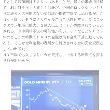
ドとして底値圏は固まりつつあることだ。最近の米経済指標
で「利上げ不況」の兆しも顕著だ。中国のロックダウンも３
月に緩和との根拠のない楽観説が株式市場では流れるが、こ
れから厳しい冬季に入りウイルスも再活性化する。既にロッ
クダウン地域は拡大。２億人以上（！）が隔離されていると
される。米中同時不況の可能性が高い。そうなると２０２３
年のどこかの時期でＦＲＢの金融政策も金利下落に動くであ
ろう。そこが金利急騰の呪縛から解放される金の安全資産と
しての出番だ。
ＮＹ市場でも久しぶりに金が底打ち、上昇する転換点を探る
見解が出始めた。