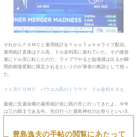
それからＦＯＭＣと雇用統計をＹｏｕＴｕｂｅライブ配信。
雇用統計直後はドル高、ドル金利高に振れていた。その後急
速にドル安に転じたのだ。ライブでやると臨場感は出るが瞬
間的相場変動に限定されるというのが筆者の教訓として残っ
た。
１１月ＦＯＭＣ パウエル氏のトラウマ、ドル金利６％も
最後に先週金曜の雇用統計前に酉の市に行ってきたよ。今年
は三の酉まである年。先日行った鹿島神社のお祭りといい久
しぶりの凄い人波。神社の本殿にお参りする人は長蛇の列で
あったが、肝心のお馴染み酉の市の縁起物（熊手）の売れ行
豊島逸夫の手帖の閲覧にあたって
きは今イチみたい。飲食店オーナーなどが買うのだが、未だ