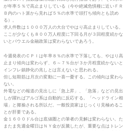
が年率５％で高止まりしている（今や絶滅危惧種に近いＦＲ
Ｂ内のハト派から見れば５％の水準で頭打ち傾向とも読め
る）。
求人件数は１０００万人の大台でやはり高止まりしている。
ここが少なくも８００万人程度に下回る月が３回程度続かな
いとパウエル金融政策は変わらないであろう。
今週発表のＣＰＩは年率８％の水準で下落しても、やはり高
止まり傾向は変わらず、６～７％台が３か月程度続かないと
インフレ鎮静化の兆しとは言えないと思われる。
但し短期筋は月次の変動に一喜一憂する。この傾向は変わら
ない。
外電などの報道の見出しに「急上昇」、「急落」などの見出
しが躍ればアルゴ系は自動的に反応する。「ヘッドライン相
場」と揶揄される所以だ。一般投資家はじっくり見極めるこ
とが肝要である。
金１６００ドル台は底値圏との筆者の見解は変わらない。た
またま先週金曜日はＮＹ金が反騰したが、重要な点はトレン