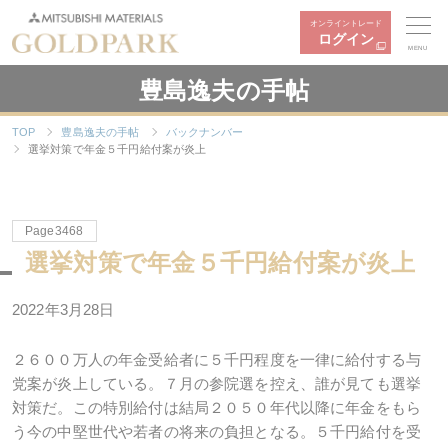
オンライントレード
ログイン
MENU
豊島逸夫の手帖
TOP
豊島逸夫の手帖
バックナンバー
選挙対策で年金５千円給付案が炎上
Page3468
選挙対策で年金５千円給付案が炎上
2022年3月28日
２６００万人の年金受給者に５千円程度を一律に給付する与
党案が炎上している。７月の参院選を控え、誰が見ても選挙
対策だ。この特別給付は結局２０５０年代以降に年金をもら
う今の中堅世代や若者の将来の負担となる。５千円給付を受