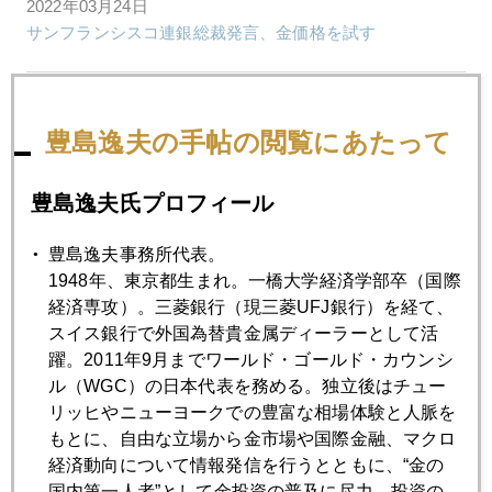
2022年03月24日
サンフランシスコ連銀総裁発言、金価格を試す
2022年03月23日
国際通貨投機筋、黒田ラインに挑戦、１２７円狙い
豊島逸夫の手帖の閲覧にあたって
豊島逸夫氏プロフィール
2022年03月22日
ＦＯＭＣ翌週、パウエル議長、まさかの心変わり
豊島逸夫事務所代表。
1948年、東京都生まれ。一橋大学経済学部卒（国際
経済専攻）。三菱銀行（現三菱UFJ銀行）を経て、
2022年03月18日
スイス銀行で外国為替貴金属ディーラーとして活
国内金価格は円安の重要性が今後も高まる
躍。2011年9月までワールド・ゴールド・カウンシ
ル（WGC）の日本代表を務める。独立後はチュー
2022年03月17日
リッヒやニューヨークでの豊富な相場体験と人脈を
ＦＯＭＣ通過、金価格１９２０ドル台
もとに、自由な立場から金市場や国際金融、マクロ
経済動向について情報発信を行うとともに、“金の
国内第一人者”として金投資の普及に尽力。投資の