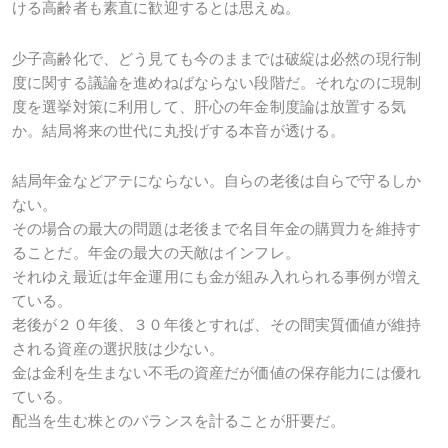
ける高齢者も素直に歓迎するとは思えぬ。
少子高齢化で、どう見ても今のままでは破綻は必然の現行制
度に関する議論を進めねばならない段階だ。それなのに現制
度を選挙対策に利用して、肝心の年金制度論は放置する気
か。結局将来の世代に丸投げする本音が透ける。
結局年金などアテにならない。自らの老後は自らで守るしか
ない。
その場合の最大の問題は老後まで名目年金の購買力を維持す
ることだ。年金の最大の天敵はインフレ。
それゆえ最近は年金運用にも金が組み入れられる事例が増え
ている。
老後が２０年後、３０年後とすれば、その間実質価値が維持
される資産の選択肢は少ない。
金は金利を生まない不毛の資産だが価値の保存能力には優れ
ている。
配当を生む株とのバランスを計ることが肝要だ。