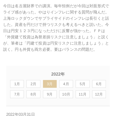
今日は名古屋財界での講演。毎年恒例だが今回は対面形式で
ライブ感があった。やはりインフレに関する質問が飛んだ。
上海ロックダウンでサプライサイドのインフレは長引くと話
した。資産を円だけで持つリスクも考えるべきと説いた。今
日は円安１２３円になっただけに反響が強かった。ＦＰは
「外貨建て投資は為替差損リスクに注意しましょう」と説く
が、筆者は「円建て投資は円安リスクに注意しましょう」と
説く。円も外貨も両方必要。要はバランスの問題だ。
2022年
1月
2月
3月
4月
5月
6月
7月
8月
9月
10月
11月
12月
2022年03月31日