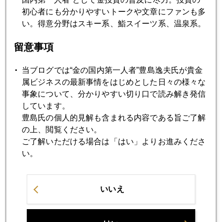
2022年03月16日
初心者にも分かりやすいトークや文章にファンも多
金、下げ止まらず
い。得意分野はスキー系、鮨スイーツ系、温泉系。
留意事項
2022年03月15日
通貨投機筋、１２３円狙い、黒田ラインはスルー
当ブログでは“金の国内第一人者”豊島逸夫氏が貴金
属ビジネスの最新事情をはじめとした日々の様々な
事象について、分かりやすい切り口で読み解き発信
2022年03月14日
しています。
金、１９７０ドル台まで低下
豊島氏の個人的見解も含まれる内容である旨ご了解
の上、閲覧ください。
ご了解いただける場合は「はい」よりお進みくださ
2022年03月11日
い。
米消費者物価上昇率２月７．９％
いいえ
2022年03月10日
金、昨晩は２０００ドル割れ