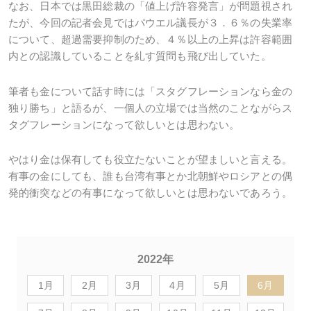
なお、日本では黒田総裁の「値上げ許容発言」が問題視され
たが、今回の記者会見ではパウエル議長が３．６％の失業率
について、超過需要抑制のため、４％以上の上昇は許容範囲
内との認識していることを糺す質問も飛び出していた。
筆者も金について話す時には「スタグフレーションなら金の
独り勝ち」と語るが、一個人の立場では当然のことながらス
タグフレーションになって欲しいとは思わない。
やはり金は保有しても役立たないことが望ましいと言える。
有事の金にしても、誰も台湾有事とか北朝鮮やロシアとの偶
発的衝突などの有事になって欲しいとは思わないであろう。
2022年
1月
2月
3月
4月
5月
6月