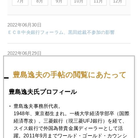
7月
8月
9月
10月
11月
12月
2022年06月30日
ＥＣＢ中央銀行フォーラム、黒田総裁不参加の影響
2022年06月29日
「コモディティー投資」にはご用心
豊島逸夫の手帖の閲覧にあたって
2022年06月28日
ロシア産金禁輸の実効性を問う、中国・インド抜け穴の可
豊島逸夫氏プロフィール
能性
豊島逸夫事務所代表。
1948年、東京都生まれ。一橋大学経済学部卒（国際
2022年06月27日
経済専攻）。三菱銀行（現三菱UFJ銀行）を経て、
Ｇ７でロシア産金禁輸措置の実相
スイス銀行で外国為替貴金属ディーラーとして活
躍。2011年9月までワールド・ゴールド・カウンシ