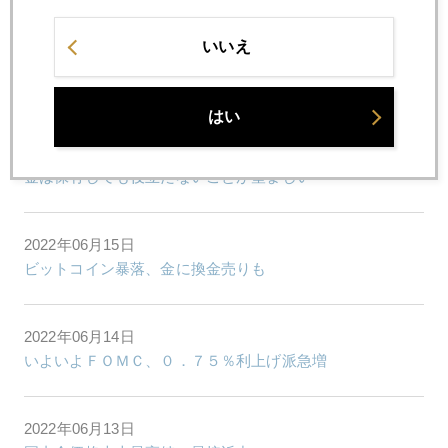
いいえ
2022年06月17日
「日銀は永遠のハト派」ヘッジファンドは１４０円狙い
はい
2022年06月16日
金は保有しても役立たないことが望ましい
2022年06月15日
ビットコイン暴落、金に換金売りも
2022年06月14日
いよいよＦＯＭＣ、０．７５％利上げ派急増
2022年06月13日