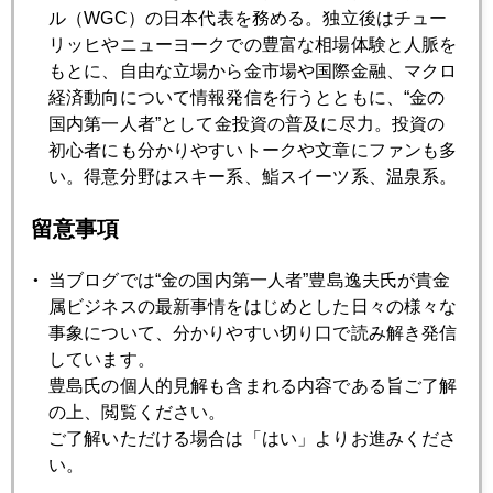
ル（WGC）の日本代表を務める。独立後はチュー
2022年06月24日
リッヒやニューヨークでの豊富な相場体験と人脈を
ロシアと金
もとに、自由な立場から金市場や国際金融、マクロ
経済動向について情報発信を行うとともに、“金の
国内第一人者”として金投資の普及に尽力。投資の
2022年06月23日
初心者にも分かりやすいトークや文章にファンも多
年央反省会
い。得意分野はスキー系、鮨スイーツ系、温泉系。
留意事項
2022年06月22日
１３６円達成、苦境ヘッジファンドを救ったミスタークロ
当ブログでは“金の国内第一人者”豊島逸夫氏が貴金
ダ
属ビジネスの最新事情をはじめとした日々の様々な
事象について、分かりやすい切り口で読み解き発信
2022年06月21日
しています。
虫の目、魚の目、鳥の目
豊島氏の個人的見解も含まれる内容である旨ご了解
の上、閲覧ください。
ご了解いただける場合は「はい」よりお進みくださ
2022年06月20日
い。
底値を探る株式市場