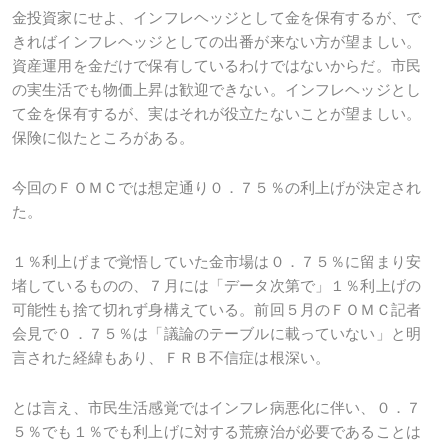
金投資家にせよ、インフレヘッジとして金を保有するが、で
きればインフレヘッジとしての出番が来ない方が望ましい。
資産運用を金だけで保有しているわけではないからだ。市民
の実生活でも物価上昇は歓迎できない。インフレヘッジとし
て金を保有するが、実はそれが役立たないことが望ましい。
保険に似たところがある。
今回のＦＯＭＣでは想定通り０．７５％の利上げが決定され
た。
１％利上げまで覚悟していた金市場は０．７５％に留まり安
堵しているものの、７月には「データ次第で」１％利上げの
可能性も捨て切れず身構えている。前回５月のＦＯＭＣ記者
会見で０．７５％は「議論のテーブルに載っていない」と明
言された経緯もあり、ＦＲＢ不信症は根深い。
とは言え、市民生活感覚ではインフレ病悪化に伴い、０．７
５％でも１％でも利上げに対する荒療治が必要であることは