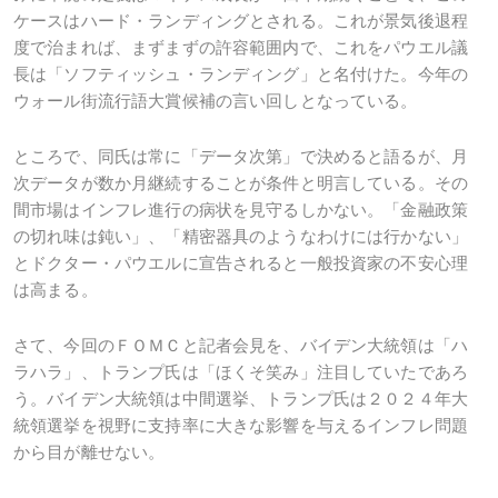
ケースはハード・ランディングとされる。これが景気後退程
度で治まれば、まずまずの許容範囲内で、これをパウエル議
長は「ソフティッシュ・ランディング」と名付けた。今年の
ウォール街流行語大賞候補の言い回しとなっている。
ところで、同氏は常に「データ次第」で決めると語るが、月
次データが数か月継続することが条件と明言している。その
間市場はインフレ進行の病状を見守るしかない。「金融政策
の切れ味は鈍い」、「精密器具のようなわけには行かない」
とドクター・パウエルに宣告されると一般投資家の不安心理
は高まる。
さて、今回のＦＯＭＣと記者会見を、バイデン大統領は「ハ
ラハラ」、トランプ氏は「ほくそ笑み」注目していたであろ
う。バイデン大統領は中間選挙、トランプ氏は２０２４年大
統領選挙を視野に支持率に大きな影響を与えるインフレ問題
から目が離せない。