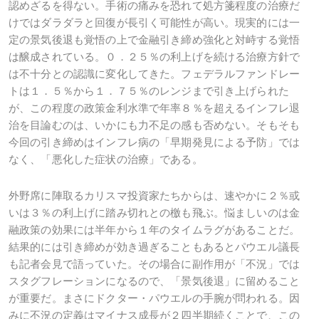
認めざるを得ない。手術の痛みを恐れて処方箋程度の治療だ
けではダラダラと回復が長引く可能性が高い。現実的には一
定の景気後退も覚悟の上で金融引き締め強化と対峙する覚悟
は醸成されている。０．２５％の利上げを続ける治療方針で
は不十分との認識に変化してきた。フェデラルファンドレー
トは１．５％から１．７５％のレンジまで引き上げられた
が、この程度の政策金利水準で年率８％を超えるインフレ退
治を目論むのは、いかにも力不足の感も否めない。そもそも
今回の引き締めはインフレ病の「早期発見による予防」では
なく、「悪化した症状の治療」である。
外野席に陣取るカリスマ投資家たちからは、速やかに２％或
いは３％の利上げに踏み切れとの檄も飛ぶ。悩ましいのは金
融政策の効果には半年から１年のタイムラグがあることだ。
結果的には引き締めが効き過ぎることもあるとパウエル議長
も記者会見で語っていた。その場合に副作用が「不況」では
スタグフレーションになるので、「景気後退」に留めること
が重要だ。まさにドクター・パウエルの手腕が問われる。因
みに不況の定義はマイナス成長が２四半期続くことで、この