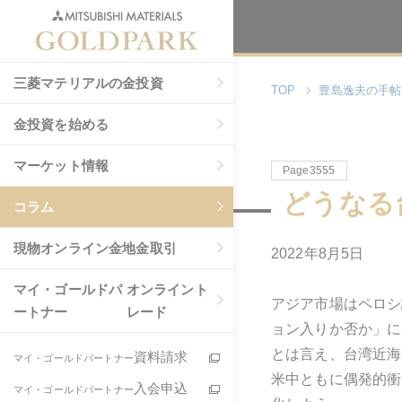
三菱マテリアルの金投資
TOP
豊島逸夫の手帖
金投資を始める
マーケット情報
Page3555
どうなる
コラム
現物
オンライン金地金取引
2022年
8
月
5
日
マイ・ゴールドパ
オンライント
アジア市場はペロシ
ートナー
レード
ョン入りか否か」に
とは言え、台湾近海
資料請求
マイ・ゴールドパートナー
米中ともに偶発的衝
入会申込
マイ・ゴールドパートナー