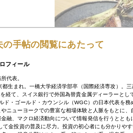
夫の手帖の閲覧にあたって
ロフィール
務所代表。
東京都生まれ。一橋大学経済学部卒（国際経済専攻）。
）を経て、スイス銀行で外国為替貴金属ディーラーとして
ールド・ゴールド・カウンシル（WGC）の日本代表を務
ヒやニューヨークでの豊富な相場体験と人脈をもとに、
も同じく自家製で一味違う。これがブルーベリー？これまで
際金融、マクロ経済動向について情報発信を行うとともに
として金投資の普及に尽力。投資の初心者にも分かりやす