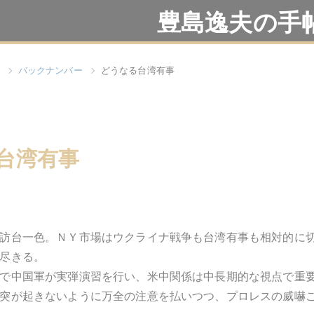
豊島逸夫の手
バックナンバー
どうなる台湾有事
台湾有事
訪台一色。ＮＹ市場はウクライナ戦争も台湾有事も相対的に
尽きる。
で中国軍が実弾演習を行い、米中関係は中長期的な視点で重
突が起きないように万全の注意を払いつつ、プロレスの威嚇