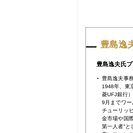
豊島逸
豊島逸夫氏プ
豊島逸夫事
1948年、
菱UFJ銀行
9月までワ
チューリッ
デザートのベリー類
金市場や国
よ。
第一人者”