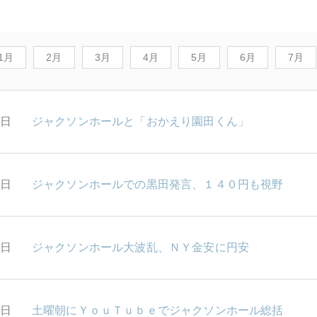
1月
2月
3月
4月
5月
6月
7月
1日
ジャクソンホールと「おかえり園田くん」
0日
ジャクソンホールでの黒田発言、１４０円も視野
9日
ジャクソンホール大波乱、ＮＹ金安に円安
6日
土曜朝にＹｏｕＴｕｂｅでジャクソンホール総括