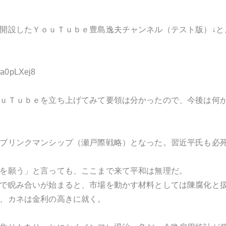
開設したＹｏｕＴｕｂｅ豊島逸夫チャンネル（テスト版）
↓
と
Pma0pLXej8
ｕＴｕｂｅを立ち上げてみて要領は分かったので、今後は何
ブリンクマンシップ（瀬戸際戦略）となった。習近平氏も必
を願う」と言っても、ここまで来て平和は無理だ。
で睨み合いが始まると、市場を動かす材料としては陳腐化と
、カネは金利の高きに就く。