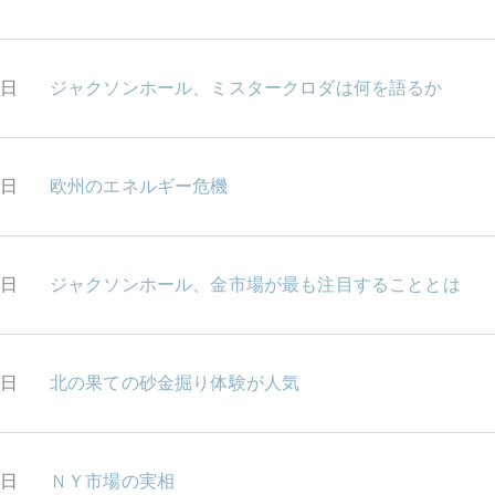
5日
ジャクソンホール、ミスタークロダは何を語るか
4日
欧州のエネルギー危機
3日
ジャクソンホール、金市場が最も注目することとは
2日
北の果ての砂金掘り体験が人気
9日
ＮＹ市場の実相