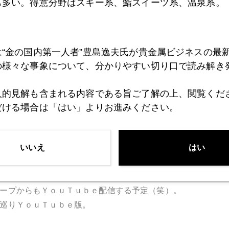
も多い。得意分野はスキー系、鮨スイーツ系、温泉系。
は“金の国内第一人者”豊島逸夫氏が貴金属ビジネスの最
の様々な事象について、分かりやすい切り口で読み解き
人的見解も含まれる内容である旨ご了解の上、閲覧くだ
だける場合は「はい」よりお進みください。
いいえ
はい
ープからもＹｏｕＴｕｂｅ配信する予定（笑）。
巡りＹｏｕＴｕｂｅ版。