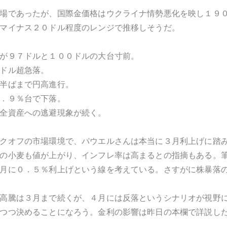
場であったが、国際金価格はウクライナ情勢悪化を映し１９
マイナス２０ドル程度のレンジで推移しそうだ。
が９７ドルと１００ドルの大台寸前。
ドル超急落。
半ばまで円高進行。
．９％台で下落。
全資産への逃避現象が続く。
クオフの市場環境で、パウエルさんは本当に３月利上げに踏
の小麦も値が上がり、インフレ率は高まるとの指摘もある。
月に０．５％利上げという線を考えている。さすがに株暴落
高騰は３月まで続くが、４月には反落というシナリオが視野
つつ決めることになろう。金利の影響は昨日の本欄で詳説し