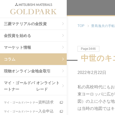
三菱マテリアルの金投資
TOP
豊島逸夫の手帖
金投資を始める
マーケット情報
Page3446
中世のキ
コラム
現物
オンライン金地金取引
2022年2月22日
マイ・ゴールドパ
オンライント
私の高校時代にもお
ートナー
レード
東ヨーロッパに広が
図）の上に小さな地
資料請求
マイ・ゴールドパートナー
は当時の地図ではキ
入会申込
マイ・ゴールドパートナー