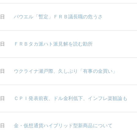
6日
パウエル「暫定」ＦＲＢ議長職の危うさ
5日
ＦＲＢタカ派ハト派見解を読む勘所
4日
ウクライナ瀬戸際、久しぶり「有事の金買い」
0日
ＣＰＩ発表前夜、ドル金利低下、インフレ楽観論も
9日
金・仮想通貨ハイブリッド型新商品について