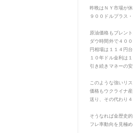
昨晩はＮＹ市場が休
９００ドルプラス・
原油価格もブレント
ダウ時間外で４００
円相場は１１４円台
１０年ドル金利は１
引き続きマネーの安
このような強いリス
価格もウクライナ産
送り、その代わり４
そうなれば金歴史的
フレ率動向を見極め