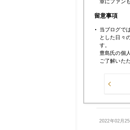
章にファン
留意事項
当ブログで
それから今朝の日経
とした日々
す。
豊島氏の個
ご了解いた
2022年
2022年02月2
2022年02月2