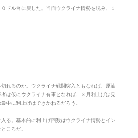
００ドル台に戻した。当面ウクライナ情勢を睨み、１
み切れるのか。ウクライナ戦闘突入ともなれば、原油
筆者は仮にウクライナ有事となれば、３月利上げは見
の最中に利上げはできかねるだろう。
に入る。基本的に利上げ回数はウクライナ情勢とイン
たところだ。