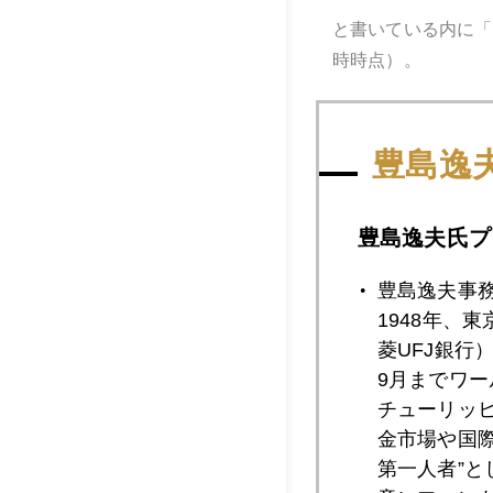
と書いている内に「
時時点）。
豊島逸
豊島逸夫氏プ
豊島逸夫事
1948年、
菱UFJ銀行
9月までワ
チューリッ
金市場や国
第一人者”