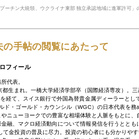
プーチン大統領、ウクライナ東部 独立承認地域に進軍許可」
夫の手帖の閲覧にあたって
ロフィール
務所代表。
東京都生まれ。一橋大学経済学部卒（国際経済専攻）。
）を経て、スイス銀行で外国為替貴金属ディーラーとして
ールド・ゴールド・カウンシル（WGC）の日本代表を務
ヒやニューヨークでの豊富な相場体験と人脈をもとに、
際金融、マクロ経済動向について情報発信を行うとともに
として金投資の普及に尽力。投資の初心者にも分かりやす