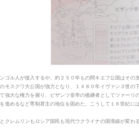
ンゴル人が侵入するや、約２５０年もの間キエフ公国はその
のモスクワ大公国が強力となり、１４８０年イヴァン３世の
て強大な権力を握り、ビザンツ皇帝の後継者としてツァーリ
を進めるなど専制君主の地位を固めた。こうして１６世紀に
とクレムリンもロシア国民も現代ウクライナの国境線が変わ