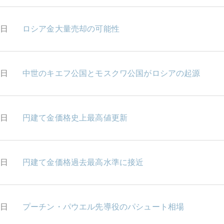
4日
ロシア金大量売却の可能性
2日
中世のキエフ公国とモスクワ公国がロシアの起源
1日
円建て金価格史上最高値更新
8日
円建て金価格過去最高水準に接近
7日
プーチン・パウエル先導役のパシュート相場