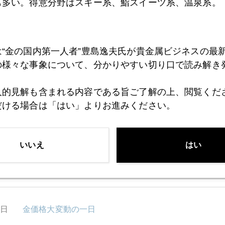
も多い。得意分野はスキー系、鮨スイーツ系、温泉系。
は“金の国内第一人者”豊島逸夫氏が貴金属ビジネスの最
新聞朝刊グローバル市場面に「国内の金 最高値 円の実力低
の様々な事象について、分かりやすい切り口で読み解き
人的見解も含まれる内容である旨ご了解の上、閲覧くだ
だける場合は「はい」よりお進みください。
1月
2月
3月
4月
5月
6月
7月
いいえ
はい
8日
週末ウクライナ情勢急変、有事の金買い第二波あるか
5日
金価格大変動の一日