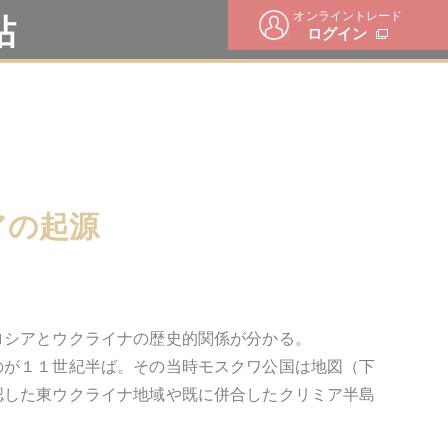
オンライントレード
帖
ログイン
アの起源
ロシアとウクライナの歴史的関係が分かる。
のが１１世紀半ば。その当時モスクワ公国は地図（下
認した東ウクライナ地域や既に併合したクリミア半島