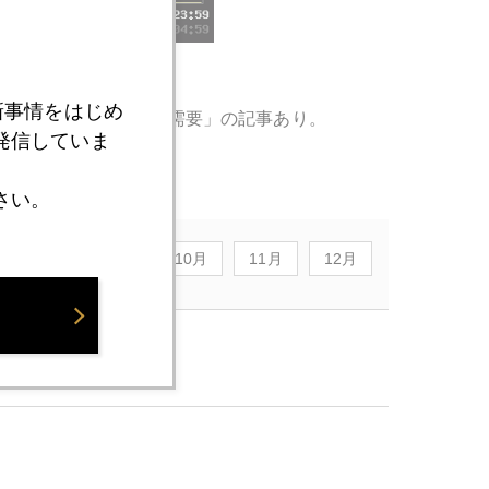
新事情をはじめ
下背景に 資産防衛で需要」の記事あり。
発信していま
さい。
8月
9月
10月
11月
12月