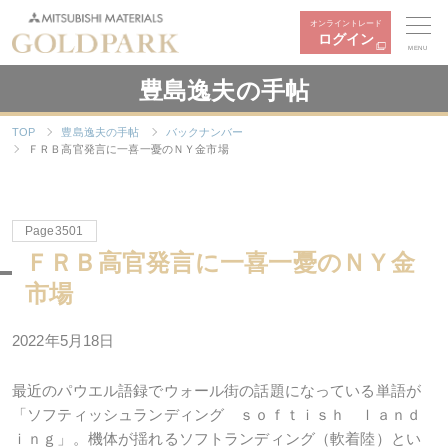
オンライントレード
ログイン
MENU
豊島逸夫の手帖
TOP
豊島逸夫の手帖
バックナンバー
ＦＲＢ高官発言に一喜一憂のＮＹ金市場
Page3501
ＦＲＢ高官発言に一喜一憂のＮＹ金
市場
2022年5月18日
最近のパウエル語録でウォール街の話題になっている単語が
「ソフティッシュランディング ｓｏｆｔｉｓｈ ｌａｎｄ
ｉｎｇ」。機体が揺れるソフトランディング（軟着陸）とい