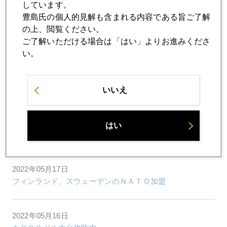
しています。
豊島氏の個人的見解も含まれる内容である旨ご了解
の上、閲覧ください。
2022年05月20日
ご了解いただける場合は「はい」よりお進みくださ
金、１８４０ドル台まで回復
い。
2022年05月19日
ＮＹ株暴落、時代の変遷を映す現象
いいえ
2022年05月18日
はい
ＦＲＢ高官発言に一喜一憂のＮＹ金市場
2022年05月17日
フィンランド、スウェーデンのＮＡＴＯ加盟
2022年05月16日