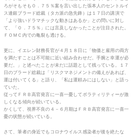
ろがそもそも０．７５％案を言い出した張本人のセントルイ
ス連銀ブラード総裁（タカ派の急先鋒）は１７日の講演で
「より強いドラマチックな動きはあるか」との問いに対し
て、「０．７５％」には言及しなかったことが注目された。
ＦＯＭＣ内での亀裂も透ける。
更に、イエレン財務長官が４月１８日に「物価と雇用の両方
を満たすことは不可能に近い組み合わせだ。手腕と幸運が必
要だ。」と述べたことが未だに話題として残っている。１７
日のブラード総裁は「リスクマネジメントの備えがあれば、
運は付いてくる」と語り、「私は運頼みにはしない」と語っ
ていた。
従ってＦＲＢ高官発言に一喜一憂してボラティリティーが激
しくなる傾向が続いている。
かくして、視界不良の４－６月期はＦＲＢ高官発言に一喜一
憂の状態が続いている。
さて、筆者の身近でもコロナウイルス感染者が後を絶たな