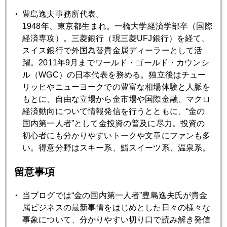
豊島逸夫事務所代表。
2022年05月27日
1948年、東京都生まれ。一橋大学経済学部卒（国際
「金」を買いたがる日銀ＯＢたち
経済専攻）。三菱銀行（現三菱UFJ銀行）を経て、
スイス銀行で外国為替貴金属ディーラーとして活
躍。2011年9月までワールド・ゴールド・カウンシ
2022年05月26日
ル（WGC）の日本代表を務める。独立後はチュー
今年のジャクソンホールが特に注目される理由
リッヒやニューヨークでの豊富な相場体験と人脈を
もとに、自由な立場から金市場や国際金融、マクロ
経済動向について情報発信を行うとともに、“金の
2022年05月25日
国内第一人者”として金投資の普及に尽力。投資の
ロシア国債デフォルトの可能性
初心者にも分かりやすいトークや文章にファンも多
い。得意分野はスキー系、鮨スイーツ系、温泉系。
2022年05月24日
留意事項
台湾有事に備えよ
当ブログでは“金の国内第一人者”豊島逸夫氏が貴金
属ビジネスの最新事情をはじめとした日々の様々な
2022年05月23日
事象について、分かりやすい切り口で読み解き発信
バイデン大統領来日、円安問題はスルー