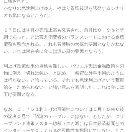
に晒された。
かなりの急速利上げゆえ、やはり景気後退を誘発するシナリ
オも気になるところだ。
１７日には４月小売売上高も発表され、前月比０．９％と堅
調であった。とは言え消費者のバランスシートにおける累積
債務も懸念される。これも着陸時の大揺れ要因となりかねな
い。これは潜在的に金には追い風の要因となろう。
利上げ政策効果の点検も難しい。パウエル氏は金融政策を刃
物に例え「切れは鈍い」と認め、「精密な外科手術のように
は行かない」と語っている。それでも急速利上げという荒療
治を「ためらわない」と強い意志を表明した。これは金には
下げ要因となる。
なお、０．７５％利上げの可能性については５月ＦＯＭＣ後
の記者会見で「議論のテーブル上にはない」としたが、クリ
ーブランド連銀メスター総裁（タカ派）は日本経済新聞との
インタビューで０．７５％の可能性を排除していない。とこ