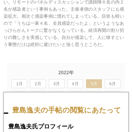
い。リモートのパネルディスカッションで講師陣６名の内２
名が感染者という事例もあった。主催者側のスタッフにも感
染拡大。相次ぐ感染事例に慣れてしまっている。症状も軽い
ので「うちは一家４名、全員感染だったよ」というようなあ
っけらかんトークに驚かなくなっている。経済再開の割り切
りの難しさを実感している。自分が感染して、人に移すとい
う事態だけは絶対に避けたいと強く思うところだ。
2022年
1月
2月
3月
4月
5月
6月
7月
8月
9月
10月
11月
12月
豊島逸夫の手帖の閲覧にあたって
2022年05月30日
米インフレ、ピークアウトの兆しか
豊島逸夫氏プロフィール