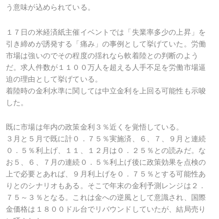
う意味が込められている。
１７日の米経済紙主催イベントでは「失業率多少の上昇」を
引き締めが誘発する「痛み」の事例として挙げていた。労働
市場は強いのでその程度の揺れなら軟着陸との判断のよう
だ。求人件数が１１００万人を超える人手不足を労働市場逼
迫の理由として挙げている。
着陸時の金利水準に関しては中立金利を上回る可能性も示唆
した。
既に市場は年内の政策金利３％近くを覚悟している。
３月と５月で既に計０．７５％実施済、６、７、９月と連続
０．５％利上げ、１１、１２月は０．２５％との読みだ。な
お５、６、７月の連続０．５％利上げ後に政策効果を点検の
上で必要とあれば、９月利上げを０．７５％とする可能性あ
りとのシナリオもある。そこで年末の金利予測レンジは２．
７５～３％となる。これは金への逆風として意識され、国際
金価格は１８００ドル台でリバウンドしていたが、結局売り