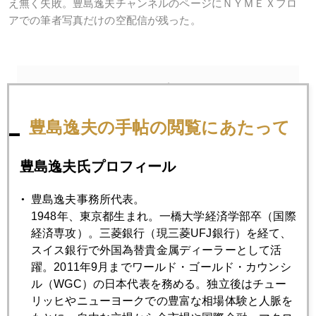
え無く失敗。豊島逸夫チャンネルのページにＮＹＭＥＸフロ
アでの筆者写真だけの空配信が残った。
2022年
1月
2月
3月
4月
5月
6月
豊島逸夫の手帖の閲覧にあたって
7月
8月
9月
10月
11月
12月
豊島逸夫氏プロフィール
2022年08月31日
豊島逸夫事務所代表。
ジャクソンホールと「おかえり園田くん」
1948年、東京都生まれ。一橋大学経済学部卒（国際
経済専攻）。三菱銀行（現三菱UFJ銀行）を経て、
スイス銀行で外国為替貴金属ディーラーとして活
2022年08月30日
躍。2011年9月までワールド・ゴールド・カウンシ
ジャクソンホールでの黒田発言、１４０円も視野
ル（WGC）の日本代表を務める。独立後はチュー
リッヒやニューヨークでの豊富な相場体験と人脈を