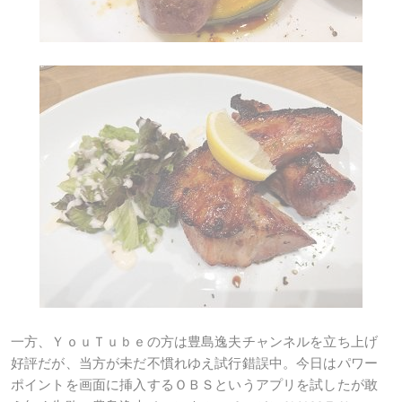
一方、ＹｏｕＴｕｂｅの方は豊島逸夫チャンネルを立ち上げ
好評だが、当方が未だ不慣れゆえ試行錯誤中。今日はパワー
ポイントを画面に挿入するＯＢＳというアプリを試したが敢