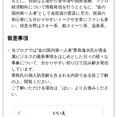
もとに、自由な立場から金市場や国際金融、マクロ
2022年08月29日
経済動向について情報発信を行うとともに、“金の
ジャクソンホール大波乱、ＮＹ金安に円安
国内第一人者”として金投資の普及に尽力。投資の
初心者にも分かりやすいトークや文章にファンも多
い。得意分野はスキー系、鮨スイーツ系、温泉系。
2022年08月26日
土曜朝にＹｏｕＴｕｂｅでジャクソンホール総括
留意事項
当ブログでは“金の国内第一人者”豊島逸夫氏が貴金
2022年08月25日
属ビジネスの最新事情をはじめとした日々の様々な
ジャクソンホール、ミスタークロダは何を語るか
事象について、分かりやすい切り口で読み解き発信
しています。
豊島氏の個人的見解も含まれる内容である旨ご了解
2022年08月24日
の上、閲覧ください。
欧州のエネルギー危機
ご了解いただける場合は「はい」よりお進みくださ
い。
2022年08月23日
ジャクソンホール、金市場が最も注目することとは
いいえ