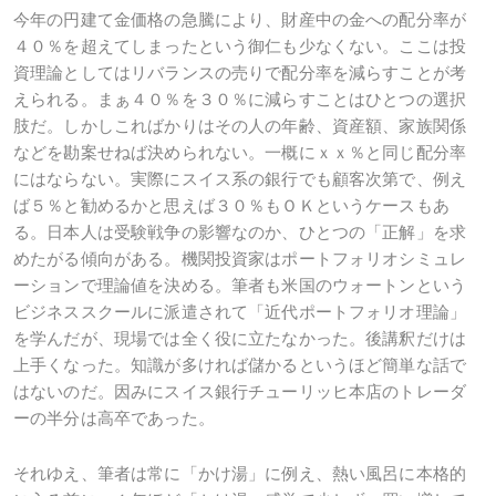
今年の円建て金価格の急騰により、財産中の金への配分率が
４０％を超えてしまったという御仁も少なくない。ここは投
資理論としてはリバランスの売りで配分率を減らすことが考
えられる。まぁ４０％を３０％に減らすことはひとつの選択
肢だ。しかしこればかりはその人の年齢、資産額、家族関係
などを勘案せねば決められない。一概にｘｘ％と同じ配分率
にはならない。実際にスイス系の銀行でも顧客次第で、例え
ば５％と勧めるかと思えば３０％もＯＫというケースもあ
る。日本人は受験戦争の影響なのか、ひとつの「正解」を求
めたがる傾向がある。機関投資家はポートフォリオシミュレ
ーションで理論値を決める。筆者も米国のウォートンという
ビジネススクールに派遣されて「近代ポートフォリオ理論」
を学んだが、現場では全く役に立たなかった。後講釈だけは
上手くなった。知識が多ければ儲かるというほど簡単な話で
はないのだ。因みにスイス銀行チューリッヒ本店のトレーダ
ーの半分は高卒であった。
それゆえ、筆者は常に「かけ湯」に例え、熱い風呂に本格的