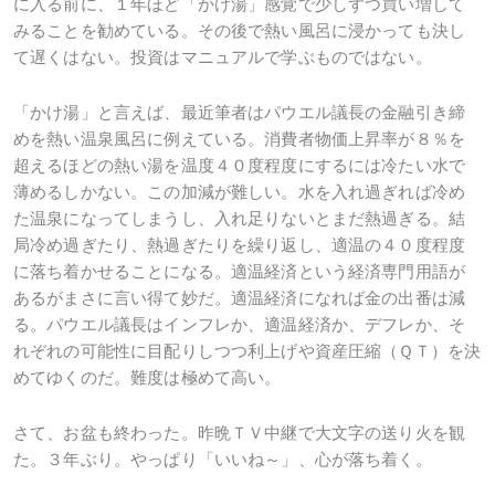
に入る前に、１年ほど「かけ湯」感覚で少しずつ買い増して
みることを勧めている。その後で熱い風呂に浸かっても決し
て遅くはない。投資はマニュアルで学ぶものではない。
「かけ湯」と言えば、最近筆者はパウエル議長の金融引き締
めを熱い温泉風呂に例えている。消費者物価上昇率が８％を
超えるほどの熱い湯を温度４０度程度にするには冷たい水で
薄めるしかない。この加減が難しい。水を入れ過ぎれば冷め
た温泉になってしまうし、入れ足りないとまだ熱過ぎる。結
局冷め過ぎたり、熱過ぎたりを繰り返し、適温の４０度程度
に落ち着かせることになる。適温経済という経済専門用語が
あるがまさに言い得て妙だ。適温経済になれば金の出番は減
る。パウエル議長はインフレか、適温経済か、デフレか、そ
れぞれの可能性に目配りしつつ利上げや資産圧縮（ＱＴ）を決
めてゆくのだ。難度は極めて高い。
さて、お盆も終わった。昨晩ＴＶ中継で大文字の送り火を観
た。３年ぶり。やっぱり「いいね～」、心が落ち着く。