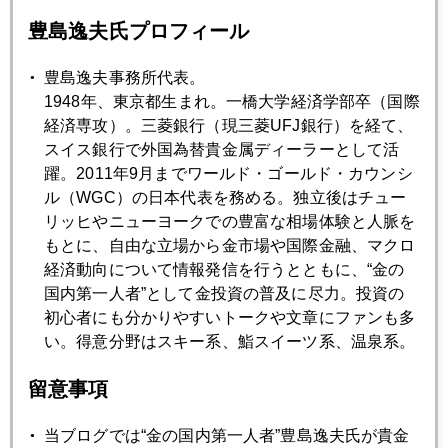
豊島逸夫氏プロフィール
2022年
豊島逸夫事務所代表。
1948年、東京都生まれ。一橋大学経済学部卒（国際
1月
2月
3月
4月
5月
6月
経済専攻）。三菱銀行（現三菱UFJ銀行）を経て、
スイス銀行で外国為替貴金属ディーラーとして活
7月
8月
9月
10月
11月
12月
躍。2011年9月までワールド・ゴールド・カウンシ
ル（WGC）の日本代表を務める。独立後はチュー
リッヒやニューヨークでの豊富な相場体験と人脈を
2022年01月31日
もとに、自由な立場から金市場や国際金融、マクロ
パウエル氏、市場の敵役に転身、株も金も転機
経済動向について情報発信を行うとともに、“金の
国内第一人者”として金投資の普及に尽力。投資の
初心者にも分かりやすいトークや文章にファンも多
2022年01月28日
い。得意分野はスキー系、鮨スイーツ系、温泉系。
パウエル議長、強力なタカ派となり、金１８００ドル割れ
留意事項
2022年01月27日
パウエル氏との蜜月に終止符？ＦＯＭＣ後、金急落
当ブログでは“金の国内第一人者”豊島逸夫氏が貴金