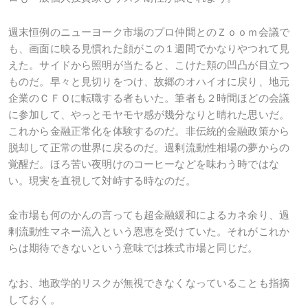
週末恒例のニューヨーク市場のプロ仲間とのＺｏｏｍ会議で
も、画面に映る見慣れた顔がこの１週間でかなりやつれて見
えた。サイドから照明が当たると、こけた頬の凹凸が目立つ
ものだ。早々と見切りをつけ、故郷のオハイオに戻り、地元
企業のＣＦＯに転職する者もいた。筆者も２時間ほどの会議
に参加して、やっとモヤモヤ感が幾分なりと晴れた思いだ。
これから金融正常化を体験するのだ。非伝統的金融政策から
脱却して正常の世界に戻るのだ。過剰流動性相場の夢からの
覚醒だ。ほろ苦い夜明けのコーヒーなどを味わう時ではな
い。現実を直視して対峙する時なのだ。
金市場も何のかんの言っても超金融緩和によるカネ余り、過
剰流動性マネー流入という恩恵を受けていた。それがこれか
らは期待できないという意味では株式市場と同じだ。
なお、地政学的リスクが無視できなくなっていることも指摘
しておく。