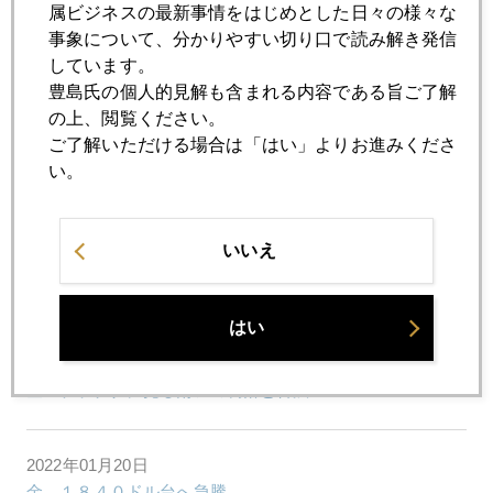
属ビジネスの最新事情をはじめとした日々の様々な
事象について、分かりやすい切り口で読み解き発信
2022年01月26日
しています。
「ウクライナ有事の金」にご用心
豊島氏の個人的見解も含まれる内容である旨ご了解
の上、閲覧ください。
ご了解いただける場合は「はい」よりお進みくださ
2022年01月25日
い。
ウクライナ「有事」に備える東欧諸国
いいえ
2022年01月24日
当代随一のバブル研究者、日本株と金を推奨
はい
2022年01月21日
金・プラチナに見る南アの凋落と苦渋
2022年01月20日
金 １８４０ドル台へ急騰