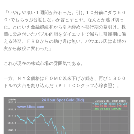
「いやはや凄い１週間が終わった。引け１０分前にダウ５０
０↑でもちゃぶ台返しないか皆ヒヤヒヤ。なんとか逃げ切っ
た。とはいえ金融超緩和から引き締めへ移行期の幕明け。株
価に染み付いたバブル的脂をダイエットで減らし引締期に備
える時期。ＦＲＢからの助け舟は無い。パウエル氏は市場の
友から敵役に変わった」
これが現在の株式市場の雰囲気である。
一方、ＮＹ金価格はＦＯＭＣ以来下げが続き、再び１８００
ドルの大台を割り込んだ（ＫＩＴＣＯグラフ赤線参照）。