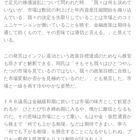
で足元の株価波乱について問われた時、「我々は何も決めて
いないが、市場は数回の利上げと年内資産圧縮開始を織り込
んでいる。我々の決定を先取りしていることは市場とのコミ
ュニケーションが働いていることを映す。金融政策は期待を
通して効くもので、その意味では適切と言える。」と答えて
いる。
この発言はインフレ退治という政策目標達成のためなら株安
も辞さずと解釈できる。同氏は「そもそも我々はひとつやふ
たつの市場を見ているのではない。我々の政策目標に合致し
た市場変動か否かを見極めているのだ。」とも発言した。市
場と一線を画す冷ややかな姿勢だ。
ＦＲＢ議長は金融緩和期に於いては市場の味方として歓迎さ
れるが、ひとたび引き締め期に入るや、俄かに敵役となるも
のだ。その意味は市場にとって重い。もはや金・仮想通貨か
ら株まで「何でも上がる相場」などは期待できまい。寧ろ
「何でも下がる相場」を懸念することになるやもしれぬ。プ
ロも一般個人投資家もリスク耐性が試されよう。