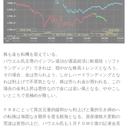
株も金も転機を迎えている。
パウエル氏主導のインフレ退治が適温経済に軟着陸（ソフト
ランディング）できれば、穏やかな株高トレンドとなろう。
その場合、金は売られよう。しかしハードランディングとな
れば利上げで不景気となり、株は売られ金が買われる。この
場合の金利上昇は悪性なので金には追い風となる。ややこし
いところで見極めが難しい。
ＦＲＢにとって異次元量的緩和から利上げと量的引き締めへ
の転換は海図なき難所を渡る航海となる。資産価格大変動の
荒波は覚悟の上だ。パウエル氏も１月ＦＯＭＣ後の記者会見