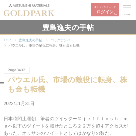
オンライントレード
ログイン
MENU
豊島逸夫の手帖
TOP
豊島逸夫の手帖
バックナンバー
パウエル氏、市場の敵役に転身、株も金も転機
Page3432
パウエル氏、市場の敵役に転身、株
も金も転機
2022年1月31日
日本時間土曜朝、筆者のツイッター＠ｊｅｆｆｔｏｓｈｉｍ
ａへ以下のツイートを載せたところ２２万を超すアクセスが
あった。オッサンのツイートとしてはかなりの数だ。