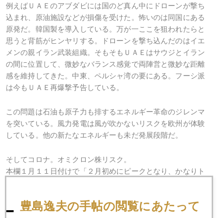
例えばＵＡＥのアブダビには国のど真ん中にドローンが撃ち
込まれ、原油施設などが損傷を受けた。怖いのは同国にある
原発だ。韓国製を導入している。万が一ここを狙われたらと
思うと背筋がヒンヤリする。ドローンを撃ち込んだのはイエ
メンの親イラン武装組織。そもそもＵＡＥはサウジとイラン
の間に位置して、微妙なバランス感覚で両陣営と微妙な距離
感を維持してきた。中東、ペルシャ湾の要にある。フーシ派
は今もＵＡＥ再爆撃予告している。
この問題は石油も原子力も排するエネルギー革命のジレンマ
を突いている。風力発電は風が吹かないリスクを欧州が体験
している。他の新たなエネルギーも未だ発展段階だ。
そしてコロナ。オミクロン株リスク。
本欄１月１１日付けで「２月初めにピークとなり、かなりト
ンデモない数の軽症感染者が出るが、２月半ば以降に急速に
終息する」というシナリオを書いたが、どうやらそのような
豊島逸夫の手帖の閲覧にあたって
展開になりそうな感じだ。