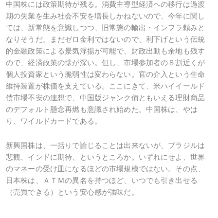
中国株には政策期待が残る。消費主導型経済への移行は過渡
期の失業を生み社会不安を増長しかねないので、今年に関し
ては、新常態を意識しつつ、旧常態の輸出・インフラ頼みと
なりそうだ。まだゼロ金利ではないので、利下げという伝統
的金融政策による景気浮揚が可能で、財政出動も余地も残す
ので、経済政策の懐が深い。但し、市場参加者の８割近くが
個人投資家という脆弱性は変わらない。官の介入という生命
維持装置が株価を支えている。ここにきて、米ハイイールド
債市場不安の連想で、中国版ジャンク債ともいえる理財商品
のデフォルト懸念再燃も意識され始めた。中国株は、やは
り、ワイルドカードである。
新興国株は、一括りで論じることは出来ないが、ブラジルは
悲観、インドに期待、というところか。いずれにせよ、世界
のマネーの受け皿になるほどの市場規模ではない。その点、
日本株は、ＡＴＭの異名を持つほど、いつでも引き出せる
（売買できる）という安心感が強味だ。