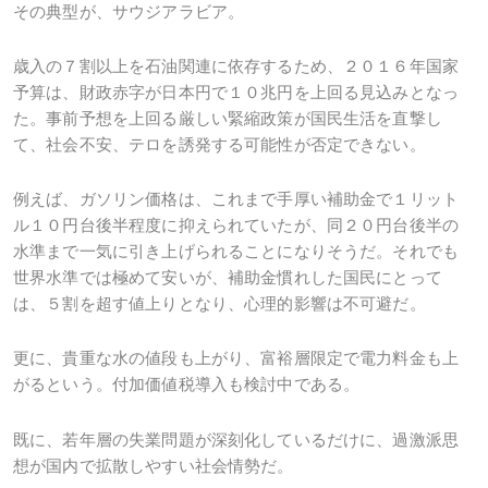
その典型が、サウジアラビア。
歳入の７割以上を石油関連に依存するため、２０１６年国家
予算は、財政赤字が日本円で１０兆円を上回る見込みとなっ
た。事前予想を上回る厳しい緊縮政策が国民生活を直撃し
て、社会不安、テロを誘発する可能性が否定できない。
例えば、ガソリン価格は、これまで手厚い補助金で１リット
ル１０円台後半程度に抑えられていたが、同２０円台後半の
水準まで一気に引き上げられることになりそうだ。それでも
世界水準では極めて安いが、補助金慣れした国民にとって
は、５割を超す値上りとなり、心理的影響は不可避だ。
更に、貴重な水の値段も上がり、富裕層限定で電力料金も上
がるという。付加価値税導入も検討中である。
既に、若年層の失業問題が深刻化しているだけに、過激派思
想が国内で拡散しやすい社会情勢だ。