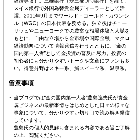
経済専攻）。三菱銀行（現三菱UFJ銀行）を経て、
2016年
スイス銀行で外国為替貴金属ディーラーとして活
1月
2月
3月
4月
5月
6月
躍。2011年9月までワールド・ゴールド・カウンシ
ル（WGC）の日本代表を務める。独立後はチュー
7月
8月
9月
10月
11月
12月
リッヒやニューヨークでの豊富な相場体験と人脈を
もとに、自由な立場から金市場や国際金融、マクロ
経済動向について情報発信を行うとともに、“金の
2016年01月28日
国内第一人者”として金投資の普及に尽力。投資の
ＦＯＭＣ後の市場当惑、日銀が「最後の期待」
初心者にも分かりやすいトークや文章にファンも多
い。得意分野はスキー系、鮨スイーツ系、温泉系。
2016年01月27日
留意事項
ソロス氏批判した中国経済官僚に腐敗疑惑
当ブログでは“金の国内第一人者”豊島逸夫氏が貴金
属ビジネスの最新事情をはじめとした日々の様々な
2016年01月26日
事象について、分かりやすい切り口で読み解き発信
アベノミクス正念場、１万６千円攻防
しています。
豊島氏の個人的見解も含まれる内容である旨ご了解
の上、閲覧ください。
2016年01月25日