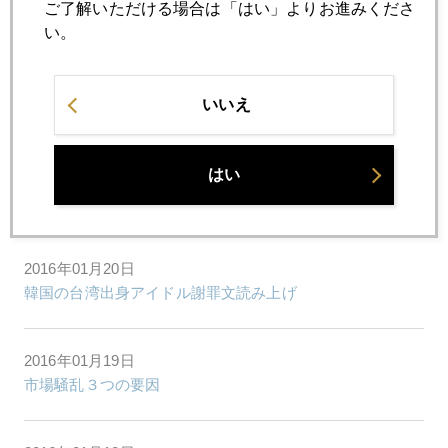
ご了解いただける場合は「はい」よりお進みくださ
ギリシャ、イラン原油購入、中国は一帯一路、中国路固め
い。
2016年01月22日
いいえ
「私の履歴書」を抜いた
はい
2016年01月21日
習近平 腐敗撲滅 萎縮する金融界
2016年01月20日
韓国の台湾出身アイドル謝罪文読み上げ
2016年01月19日
市場騒乱３つの要因