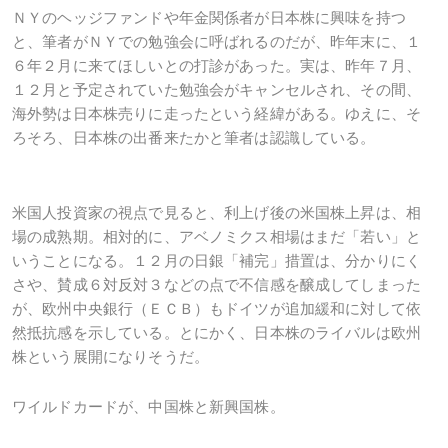
ＮＹのヘッジファンドや年金関係者が日本株に興味を持つ
と、筆者がＮＹでの勉強会に呼ばれるのだが、昨年末に、１
６年２月に来てほしいとの打診があった。実は、昨年７月、
１２月と予定されていた勉強会がキャンセルされ、その間、
海外勢は日本株売りに走ったという経緯がある。ゆえに、そ
ろそろ、日本株の出番来たかと筆者は認識している。
米国人投資家の視点で見ると、利上げ後の米国株上昇は、相
場の成熟期。相対的に、アベノミクス相場はまだ「若い」と
いうことになる。１２月の日銀「補完」措置は、分かりにく
さや、賛成６対反対３などの点で不信感を醸成してしまった
が、欧州中央銀行（ＥＣＢ）もドイツが追加緩和に対して依
然抵抗感を示している。とにかく、日本株のライバルは欧州
株という展開になりそうだ。
ワイルドカードが、中国株と新興国株。