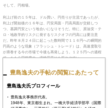
そして、円相場。
利上げ前の１５年は、ドル買い、円売りが主流であったが、
利上げ開始後の１６年は、円安局面・円高局面が交錯しつ
つ、基調円安という地合いになりそうだ。特に、原油安・テ
ロ・地政学的リスクに発するリスクオフの円高には要注意
だ。昨年８月２４日に起こった数時間で１１６円への瞬間的
円高のような現象（フラッシュ・トレード）は、高速度取引
が席巻する今の市場で今後も再発しよう。１２５円への過程
で、１１５円程度の一過性円高にも振れやすい。
従って、日経平均も、想定せざるリスクオフで、ヘッジファ
豊島逸夫の手帖の閲覧にあたって
ンドの売り攻勢がかかり１７０００円台への下げ局面も考え
られる。いっぽう彼らの見るレンジの上値は２１５００円程
豊島逸夫氏プロフィール
度が平均値である。
豊島逸夫事務所代表。
1948年、東京都生まれ。一橋大学経済学部卒（国際