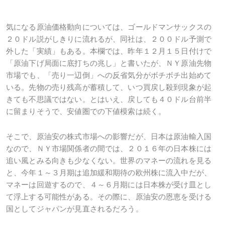
気になる原油価格動向については、ゴールドマンサックスの
２０ドル説がしきりに流れるが、同社は、２００ドル予測で
外した「実績」もある。本欄では、昨年１２月１５日付けで
「原油下げ局面に底打ちの兆し」と書いたが、ＮＹ原油先物
市場でも、「売り一辺倒」への反省気分がボチボチ出始めて
いる。先物の売り残高が蓄積して、いつ買戻し殺到現象が起
きても不思議ではない。とはいえ、戻しても４０ドル台前半
に留まりそうで、安値圏での下値模索は続く。
そこで、原油安の株式市場への影響だが、日本は原油輸入国
なので、ＮＹ市場関係者の間では、２０１６年の日本株には
追い風とみる向きも少なくない。世界のマネーの流れを見る
と、今年１～３月期は追加緩和期待の欧州株に流入中だが、
マネーは回遊するので、４～６月期には日本株が受け皿とし
て浮上する可能性がある。その際に、原油安の恩恵を受ける
国としてジャパンが見直されるだろう。