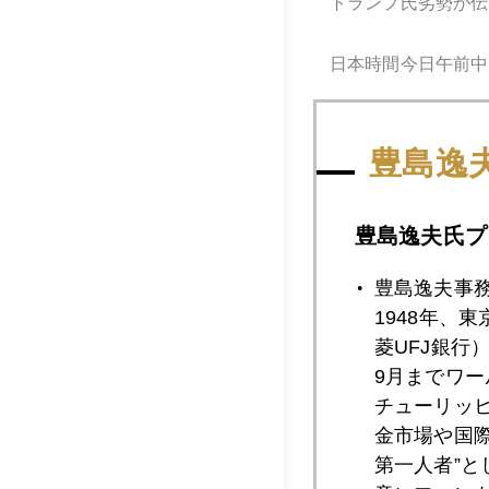
トランプ氏劣勢が伝
日本時間今日午前中
「この方は、大統領
豊島逸
クリントン氏は満面
豊島逸夫氏プ
「ホワイトハウスに
豊島逸夫事
とオバマ大統領も答
1948年、
菱UFJ銀行
ＮＹ市場の政治的関
9月までワ
チューリッ
金市場や国
そして金価格は相変
第一人者”