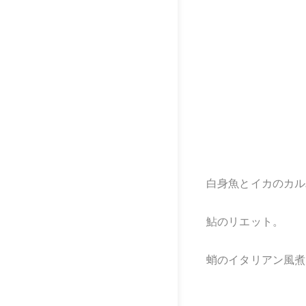
白身魚とイカのカル
鮎のリエット。
蛸のイタリアン風煮