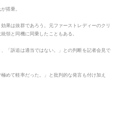
氏が搭乗。
Ｒ効果は抜群であろう。元ファーストレディーのクリ
大統領と同機に同乗したこともある。
き、「訴追は適当ではない。」との判断を記者会見で
で極めて軽率だった。」と批判的な発言も付け加え