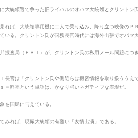
に大統領選で争った旧ライバルのオバマ大統領とクリントン
見れば、大統領専用機に二人で乗り込み、降り立つ映像のＰ
ている。クリントン氏が国務長官時代には海外出張でオバマ
邦捜査局（ＦＢＩ）が、クリントン氏の私用メール問題につ
Ｉ長官は「クリントン氏や側近らは機密情報を取り扱ううえ
ｓ＝軽率という単語は、かなり強いネガティブな表現だ。
象を国民に与えている。
てみれば、現職大統領の有難い「友情出演」である。