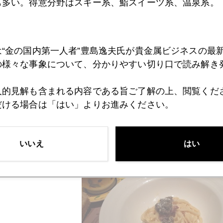
ル安。ヒラリーでもトランプでも保護主義っぽく、ドル安っ
も多い。得意分野はスキー系、鮨スイーツ系、温泉系。
に、あれこれ、工夫している感じ。これまでのヒラリーとは
る。
更に、今日は、円高が１００円台まで進行。日経平均は
は“金の国内第一人者”豊島逸夫氏が貴金属ビジネスの最
の様々な事象について、分かりやすい切り口で読み解き
物写真。
人的見解も含まれる内容である旨ご了解の上、閲覧くだ
て。
だける場合は「はい」よりお進みください。
ナーラ。上にのっている黒っぽいのは
色んなキノコで、炒め
いいえ
はい