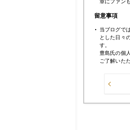
でいる。テーマはド
章にファン
っていかれないため
留意事項
ＮＹ市場は読んでい
当ブログで
とした日々
そして、今日の旨い
す。
豊島氏の個
お馴染みマガーリに
ご了解いた
まず、手打ちカルボ