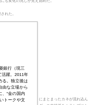
色にも変化の兆しが見え始めた。
継された。
三菱銀行（現三
活躍。2011年
へシフトしている。
める。独立後は
自由な立場から
、“金の国内
ルに。貴金属市場に久々にまとまったカネが流れ込ん
いトークや文