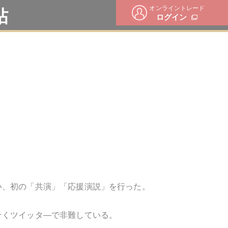
オンライントレード
帖
ログイン
い、初の「共演」「応援演説」を行った。
そくツイッタ―で非難している。