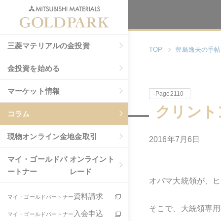
三菱マテリアルの金投資
TOP
豊島逸夫の手帖
金投資を始める
マーケット情報
Page2110
クリント
コラム
現物
オンライン金地金取引
2016年7月6日
マイ・ゴールドパ
オンライント
ートナー
レード
オバマ大統領が、ヒ
資料請求
マイ・ゴールドパートナー
そこで、大統領専用
入会申込
マイ・ゴールドパートナー