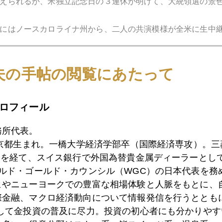
えられるが、米独立記念日の３連休が明けて、大統領選の景
にはノースカロライナ州から、二人の共演模様が全米に生中
選挙の勝ち方を知っているわよ。」
夫の手帖の閲覧にあたって
の笑顔で語った。
ロフィール
次に住むのは、この人しかない。」
務所代表。
える。
東京都生まれ。一橋大学経済学部卒（国際経済専攻）。
）を経て、スイス銀行で外国為替貴金属ディーラーとして
心も長期化必至の英国ＥＵ関連から目前に迫る米大統領選挙
ールド・ゴールド・カウンシル（WGC）の日本代表を務
ヒやニューヨークでの豊富な相場体験と人脈をもとに、
際金融、マクロ経済動向について情報発信を行うとともに
わらず強い。ついに１３７０ドルに。プラチナも１０７０ド
として金投資の普及に尽力。投資の初心者にも分かりやす