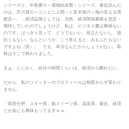
シリーズと、中島要の＜着物始末暦＞シリーズ。最近読んだ
のは、芥川賞の＜コンビニ人間＞と直木賞の＜海の見える理
髪店＞。」経済誌側としては、当然、経済関係書籍を想定・
期待していたのでしょうけど、私は、ビジネス書は興味ない
のです。はっきり言って、どうでもいい、役立たないし、面
白くもない。なんというか、こう答えると、みもふたもない
ですよね（笑）。 でも、本当なんだからしょうがない。取
材はそこで終わりました。
まぁ、とにかく、自分の時間くらいは、経済から離れたい。
だから、私のツイッタ―のプロフィールは相変わらず変わり
ません。
「得意分野、スキー系、鮨スイーツ系、温泉系。最近、経済
とか金にも興味もってますｗｗ」