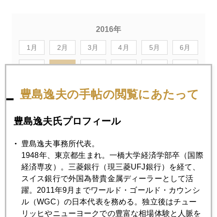
2016年
1月
2月
3月
4月
5月
6月
7月
8月
9月
10月
11月
12月
豊島逸夫の手帖の閲覧にあたって
2016年08月31日
プラチナ 短期値下がり、長期値上り
豊島逸夫氏プロフィール
豊島逸夫事務所代表。
2016年08月30日
1948年、東京都生まれ。一橋大学経済学部卒（国際
トレーダー向きのオリンピック選手は？
経済専攻）。三菱銀行（現三菱UFJ銀行）を経て、
スイス銀行で外国為替貴金属ディーラーとして活
躍。2011年9月までワールド・ゴールド・カウンシ
2016年08月29日
ル（WGC）の日本代表を務める。独立後はチュー
伏兵副議長発言で円高進行回避
リッヒやニューヨークでの豊富な相場体験と人脈を