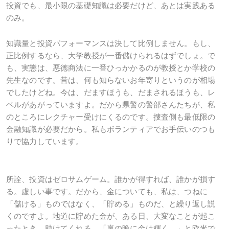
投資でも、最小限の基礎知識は必要だけど、あとは実践ある
のみ。
知識量と投資パフォーマンスは決して比例しません。もし、
正比例するなら、大学教授が一番儲けられるはずでしょ。で
も、実態は、悪徳商法に一番ひっかかるのが教授とか学校の
先生なのです。昔は、何も知らないお年寄りというのが相場
でしたけどね。今は、だますほうも、だまされるほうも、レ
ベルがあがっていますよ。だから県警の警部さんたちが、私
のところにレクチャー受けにくるのです。捜査側も最低限の
金融知識が必要だから。私もボランティアでお手伝いのつも
りで協力しています。
所詮、投資はゼロサムゲーム。誰かが得すれば、誰かが損す
る。虚しい事です。だから、金についても、私は、つねに
「儲ける」ものではなく、「貯める」ものだ、と繰り返し説
くのですよ。地道に貯めた金が、ある日、大変なことが起こ
ったとき、助けてくれる。「嵐の晩に金は輝く。」と欧米で