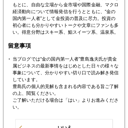
もとに、自由な立場から金市場や国際金融、マクロ
経済動向について情報発信を行うとともに、“金の
2016年08月26日
国内第一人者”として金投資の普及に尽力。投資の
円高か円安か、いよいよ審判の日
初心者にも分かりやすいトークや文章にファンも多
い。得意分野はスキー系、鮨スイーツ系、温泉系。
2016年08月25日
留意事項
最近読んだ本
当ブログでは“金の国内第一人者”豊島逸夫氏が貴金
2016年08月24日
属ビジネスの最新事情をはじめとした日々の様々な
高額品爆買いの波は英国へ移った
事象について、分かりやすい切り口で読み解き発信
しています。
豊島氏の個人的見解も含まれる内容である旨ご了解
2016年08月23日
の上、閲覧ください。
ジャクソンホールが孕む円高進行リスク
ご了解いただける場合は「はい」よりお進みくださ
い。
2016年08月22日
東京五輪の金メダルはスマホからの回収で
いいえ