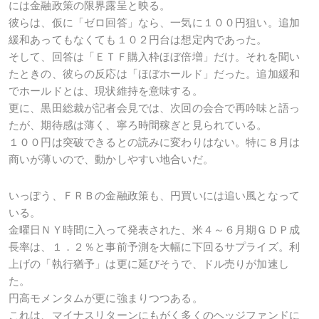
には金融政策の限界露呈と映る。
彼らは、仮に「ゼロ回答」なら、一気に１００円狙い。追加
緩和あってもなくても１０２円台は想定内であった。
そして、回答は「ＥＴＦ購入枠ほぼ倍増」だけ。それを聞い
たときの、彼らの反応は「ほぼホールド」だった。追加緩和
でホールドとは、現状維持を意味する。
更に、黒田総裁が記者会見では、次回の会合で再吟味と語っ
たが、期待感は薄く、寧ろ時間稼ぎと見られている。
１００円は突破できるとの読みに変わりはない。特に８月は
商いが薄いので、動かしやすい地合いだ。
いっぽう、ＦＲＢの金融政策も、円買いには追い風となって
いる。
金曜日ＮＹ時間に入って発表された、米４～６月期ＧＤＰ成
長率は、１．２％と事前予測を大幅に下回るサプライズ。利
上げの「執行猶予」は更に延びそうで、ドル売りが加速し
た。
円高モメンタムが更に強まりつつある。
これは、マイナスリターンにもがく多くのヘッジファンドに