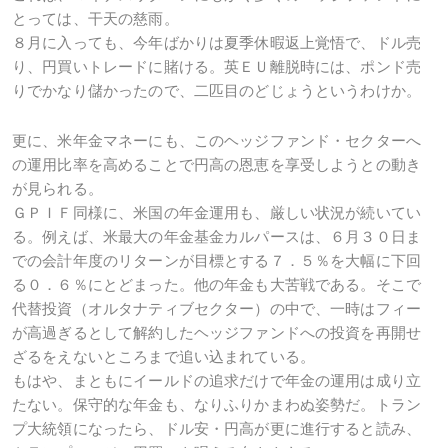
とっては、干天の慈雨。
８月に入っても、今年ばかりは夏季休暇返上覚悟で、ドル売
り、円買いトレードに賭ける。英ＥＵ離脱時には、ポンド売
りでかなり儲かったので、二匹目のどじょうというわけか。
更に、米年金マネーにも、このヘッジファンド・セクターへ
の運用比率を高めることで円高の恩恵を享受しようとの動き
が見られる。
ＧＰＩＦ同様に、米国の年金運用も、厳しい状況が続いてい
る。例えば、米最大の年金基金カルパースは、６月３０日ま
での会計年度のリターンが目標とする７．５％を大幅に下回
る０．６％にとどまった。他の年金も大苦戦である。そこで
代替投資（オルタナティブセクター）の中で、一時はフィー
が高過ぎるとして解約したヘッジファンドへの投資を再開せ
ざるをえないところまで追い込まれている。
もはや、まともにイールドの追求だけで年金の運用は成り立
たない。保守的な年金も、なりふりかまわぬ姿勢だ。トラン
プ大統領になったら、ドル安・円高が更に進行すると読み、