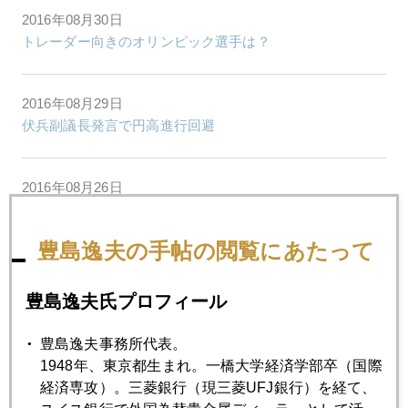
2016年08月30日
トレーダー向きのオリンピック選手は？
2016年08月29日
伏兵副議長発言で円高進行回避
2016年08月26日
円高か円安か、いよいよ審判の日
豊島逸夫の手帖の閲覧にあたって
2016年08月25日
最近読んだ本
豊島逸夫氏プロフィール
豊島逸夫事務所代表。
2016年08月24日
1948年、東京都生まれ。一橋大学経済学部卒（国際
高額品爆買いの波は英国へ移った
経済専攻）。三菱銀行（現三菱UFJ銀行）を経て、