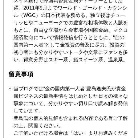
スイス銀行で外国為替貴金属ディーラーとして活
躍。2011年9月までワールド・ゴールド・カウンシ
2016年08月23日
ル（WGC）の日本代表を務める。独立後はチュー
ジャクソンホールが孕む円高進行リスク
リッヒやニューヨークでの豊富な相場体験と人脈を
もとに、自由な立場から金市場や国際金融、マクロ
経済動向について情報発信を行うとともに、“金の
2016年08月22日
国内第一人者”として金投資の普及に尽力。投資の
東京五輪の金メダルはスマホからの回収で
初心者にも分かりやすいトークや文章にファンも多
い。得意分野はスキー系、鮨スイーツ系、温泉系。
2016年08月19日
留意事項
米国民営刑務所の株が暴落
当ブログでは“金の国内第一人者”豊島逸夫氏が貴金
2016年08月18日
属ビジネスの最新事情をはじめとした日々の様々な
９５円の現実味
事象について、分かりやすい切り口で読み解き発信
しています。
豊島氏の個人的見解も含まれる内容である旨ご了解
2016年08月17日
の上、閲覧ください。
ソロス氏、英ＥＵ離脱後、米国株と金鉱株は「売り」
ご了解いただける場合は「はい」よりお進みくださ