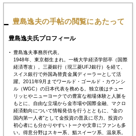
2016年06月27日
豊島逸夫の手帖の閲覧にあたって
朝生に出ました
豊島逸夫氏プロフィール
2016年06月24日
豊島逸夫事務所代表。
Ｂｒｅｘｉｔショック、現実に
1948年、東京都生まれ。一橋大学経済学部卒（国際
経済専攻）。三菱銀行（現三菱UFJ銀行）を経て、
2016年06月23日
スイス銀行で外国為替貴金属ディーラーとして活
世界の目が日本市場に、参院選への影響必至
躍。2011年9月までワールド・ゴールド・カウンシ
ル（WGC）の日本代表を務める。独立後はチュー
リッヒやニューヨークでの豊富な相場体験と人脈を
2016年06月22日
もとに、自由な立場から金市場や国際金融、マクロ
英投票日、中露首脳同席で高みの見物
経済動向について情報発信を行うとともに、“金の
国内第一人者”として金投資の普及に尽力。投資の
初心者にも分かりやすいトークや文章にファンも多
2016年06月21日
い。得意分野はスキー系、鮨スイーツ系、温泉系。