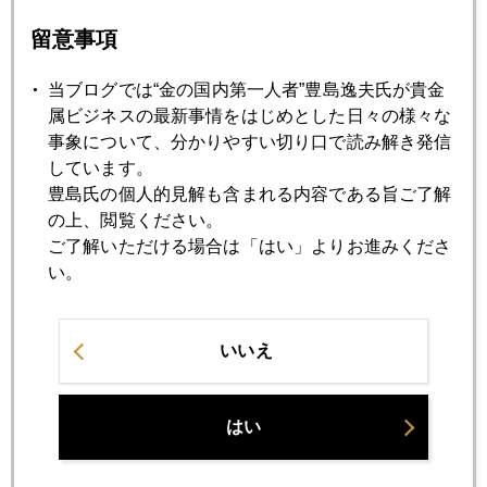
ソロス氏警鐘、２４日はブラックフライデーも
留意事項
2016年06月20日
当ブログでは“金の国内第一人者”豊島逸夫氏が貴金
日本時間２４日、市場に何が起きるか
属ビジネスの最新事情をはじめとした日々の様々な
事象について、分かりやすい切り口で読み解き発信
しています。
2016年06月17日
豊島氏の個人的見解も含まれる内容である旨ご了解
金融政策不信を映す円高
の上、閲覧ください。
ご了解いただける場合は「はい」よりお進みくださ
い。
2016年06月16日
日銀動かず、ヘッジファンド動く（2016年6月16日2本目）
いいえ
2016年06月16日
ＦＯＭＣ、年内利上げ１回も
はい
2016年06月15日