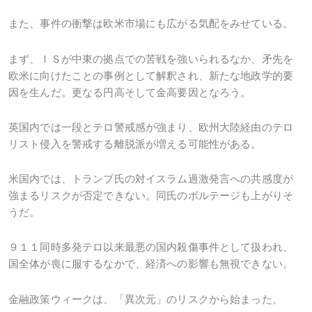
また、事件の衝撃は欧米市場にも広がる気配をみせている。
まず、ＩＳが中東の拠点での苦戦を強いられるなか、矛先を
欧米に向けたことの事例として解釈され、新たな地政学的要
因を生んだ。更なる円高そして金高要因となろう。
英国内では一段とテロ警戒感が強まり、欧州大陸経由のテロ
リスト侵入を警戒する離脱派が増える可能性がある。
米国内では、トランプ氏の対イスラム過激発言への共感度が
強まるリスクが否定できない。同氏のボルテージも上がりそ
うだ。
９１１同時多発テロ以来最悪の国内殺傷事件として扱われ、
国全体が喪に服するなかで、経済への影響も無視できない。
金融政策ウィークは、「異次元」のリスクから始まった。