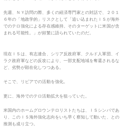
先週、ＮＹ訪問の際、多くの経済専門家との対話で、２０１
６年の「地政学的」リスクとして「追い込まれたＩＳが海外
でのテロ強化による存在感維持。そのターゲットに米国が含
まれる可能性。」が頻繁に語られていたのだ。
現在ＩＳは、有志連合、シリア反政府軍、クルド人軍団、イ
ラク政府軍などの反攻により、一部支配地域を奪還されるな
ど、劣勢が顕在化しつつある。
そこで、リビアでの活動を強化。
更に、海外でのテロ活動拡大を狙っていた。
米国内のホームグロウンテロリストたちは、ＩＳシンパであ
り、このＩＳ海外強化志向をいち早く察知して動いた、との
推測も成り立つ。