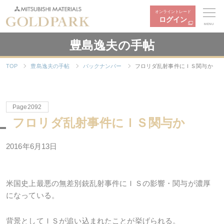
オンライントレード
ログイン
MENU
豊島逸夫の手帖
TOP
豊島逸夫の手帖
バックナンバー
フロリダ乱射事件にＩＳ関与か
Page2092
フロリダ乱射事件にＩＳ関与か
2016年6月13日
米国史上最悪の無差別銃乱射事件にＩＳの影響・関与が濃厚
になっている。
背景としてＩＳが追い込まれたことが挙げられる。