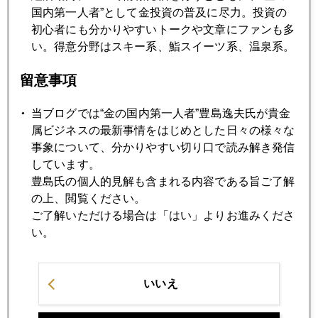
国内第一人者”として金投資の普及に尽力。投資の
2016年10月27日
初心者にも分かりやすいトークや文章にファンも多
理財商品、中国の銀行がかかえる時限爆弾
い。得意分野はスキー系、鮨スイーツ系、温泉系。
2016年10月26日
留意事項
ドゥテルテ・リスクを探る市場
当ブログでは“金の国内第一人者”豊島逸夫氏が貴金
属ビジネスの最新事情をはじめとした日々の様々な
2016年10月25日
事象について、分かりやすい切り口で読み解き発信
ドルインデックスがゴールデンクロス示現
しています。
豊島氏の個人的見解も含まれる内容である旨ご了解
の上、閲覧ください。
2016年10月24日
ご了解いただける場合は「はい」よりお進みくださ
国際協力銀行が、経済制裁対象のロシア銀行へ融資
い。
2016年10月21日
いいえ
米討論会、勝者は中国か