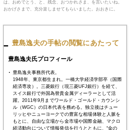
は、おめでとう、と、残念、おつかれさま、を言いたいね。
おかげさまで、充分楽しませてもらいました。おおきに。
2016年
豊島逸夫の手帖の閲覧にあたって
1月
2月
3月
4月
5月
6月
豊島逸夫氏プロフィール
7月
8月
9月
10月
11月
12月
豊島逸夫事務所代表。
1948年、東京都生まれ。一橋大学経済学部卒（国際
2016年10月31日
経済専攻）。三菱銀行（現三菱UFJ銀行）を経て、
新Ｅメール発覚、市場の景色が一変
スイス銀行で外国為替貴金属ディーラーとして活
躍。2011年9月までワールド・ゴールド・カウンシ
ル（WGC）の日本代表を務める。独立後はチュー
2016年10月28日
リッヒやニューヨークでの豊富な相場体験と人脈を
金市場のハロウィーン特需とは？
もとに、自由な立場から金市場や国際金融、マクロ
経済動向について情報発信を行うとともに、“金の