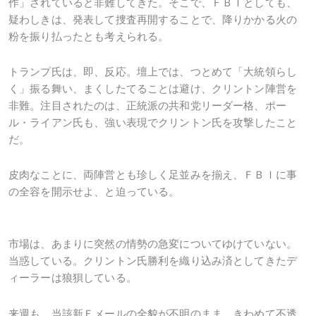
作」されていると非難してきた。そこで、ＦＢＩとしても、
疑わしきは、発表して捜査再開することで、降りかかる火の
粉を振り払ったとも考えられる。
トランプ氏は、即、反応。壇上では、つとめて「大統領らし
く」振る舞い、まくしたてることは避け、クリントン陣営を
非難。注目されたのは、正統派の共和党リーダー格、ポー
ル・ライアン氏も、強い表現でクリントン氏を攻撃したこと
だ。
皮肉なことに、両陣営とも珍しく足並みを揃え、ＦＢＩに事
の全容を開示せよ、と迫っている。
市場は、あまりに突然の情勢の急変についてゆけていない。
当惑している。クリントン氏勝利を織り込み済としてきたデ
ィーラーは狼狽している。
来週も、当該新Ｅメールの全貌が不明のまま、きわめて不透