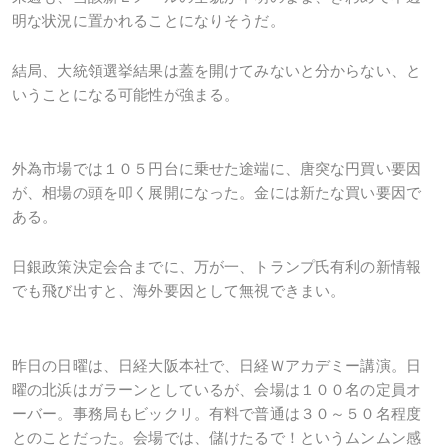
明な状況に置かれることになりそうだ。
結局、大統領選挙結果は蓋を開けてみないと分からない、と
いうことになる可能性が強まる。
外為市場では１０５円台に乗せた途端に、唐突な円買い要因
が、相場の頭を叩く展開になった。金には新たな買い要因で
ある。
日銀政策決定会合までに、万が一、トランプ氏有利の新情報
でも飛び出すと、海外要因として無視できまい。
昨日の日曜は、日経大阪本社で、日経Ｗアカデミー講演。日
曜の北浜はガラーンとしているが、会場は１００名の定員オ
ーバー。事務局もビックリ。有料で普通は３０～５０名程度
とのことだった。会場では、儲けたるで！というムンムン感