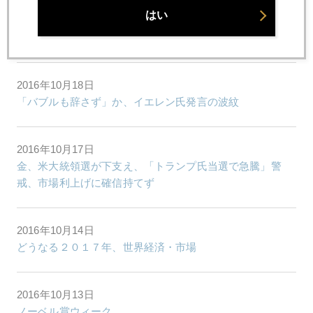
はい
2016年10月20日
２０１７年のＦＯＭＣハト色強し
2016年10月18日
「バブルも辞さず」か、イエレン氏発言の波紋
2016年10月17日
金、米大統領選が下支え、「トランプ氏当選で急騰」警
戒、市場利上げに確信持てず
2016年10月14日
どうなる２０１７年、世界経済・市場
2016年10月13日
ノーベル賞ウィーク