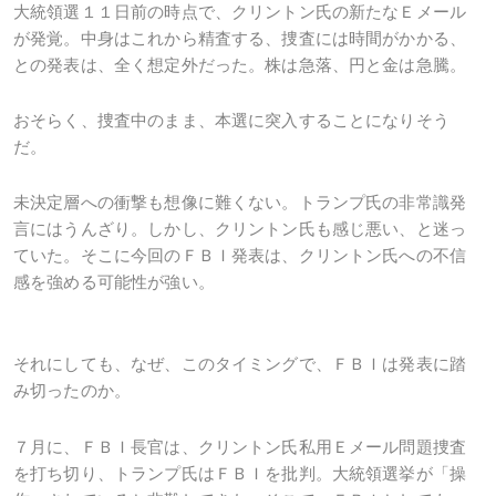
大統領選１１日前の時点で、クリントン氏の新たなＥメール
が発覚。中身はこれから精査する、捜査には時間がかかる、
との発表は、全く想定外だった。株は急落、円と金は急騰。
おそらく、捜査中のまま、本選に突入することになりそう
だ。
未決定層への衝撃も想像に難くない。トランプ氏の非常識発
言にはうんざり。しかし、クリントン氏も感じ悪い、と迷っ
ていた。そこに今回のＦＢＩ発表は、クリントン氏への不信
感を強める可能性が強い。
それにしても、なぜ、このタイミングで、ＦＢＩは発表に踏
み切ったのか。
７月に、ＦＢＩ長官は、クリントン氏私用Ｅメール問題捜査
を打ち切り、トランプ氏はＦＢＩを批判。大統領選挙が「操