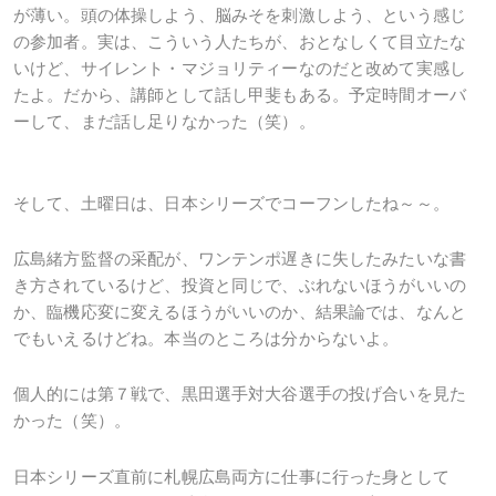
が薄い。頭の体操しよう、脳みそを刺激しよう、という感じ
の参加者。実は、こういう人たちが、おとなしくて目立たな
いけど、サイレント・マジョリティーなのだと改めて実感し
たよ。だから、講師として話し甲斐もある。予定時間オーバ
ーして、まだ話し足りなかった（笑）。
そして、土曜日は、日本シリーズでコーフンしたね～～。
広島緒方監督の采配が、ワンテンポ遅きに失したみたいな書
き方されているけど、投資と同じで、ぶれないほうがいいの
か、臨機応変に変えるほうがいいのか、結果論では、なんと
でもいえるけどね。本当のところは分からないよ。
個人的には第７戦で、黒田選手対大谷選手の投げ合いを見た
かった（笑）。
日本シリーズ直前に札幌広島両方に仕事に行った身として