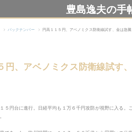
豊島逸夫の手
バックナンバー
円高１１５円、アベノミクス防衛線試す、金は急騰
５円、アベノミクス防衛線試す
１５円台に進行。日経平均も１万６千円攻防が視野に入る。
。