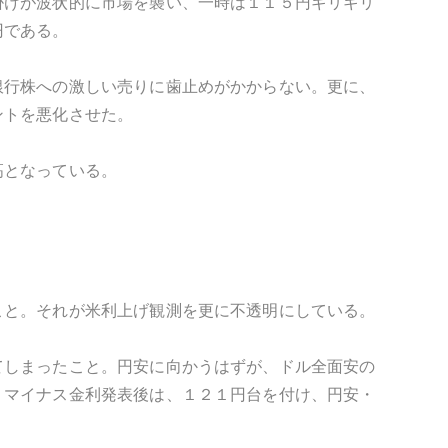
掛けが波状的に市場を襲い、一時は１１５円ギリギリ
円である。
銀行株への激しい売りに歯止めがかからない。更に、
ントを悪化させた。
高となっている。
こと。それが米利上げ観測を更に不透明にしている。
てしまったこと。円安に向かうはずが、ドル全面安の
。マイナス金利発表後は、１２１円台を付け、円安・