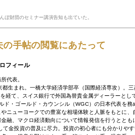
んぽ財団のセミナー講演告知も出ていた。
夫の手帖の閲覧にあたって
ロフィール
務所代表。
東京都生まれ。一橋大学経済学部卒（国際経済専攻）。
）を経て、スイス銀行で外国為替貴金属ディーラーとして
ールド・ゴールド・カウンシル（WGC）の日本代表を務
ヒやニューヨークでの豊富な相場体験と人脈をもとに、
際金融、マクロ経済動向について情報発信を行うとともに
として金投資の普及に尽力。投資の初心者にも分かりやす
、経済セミナー。円高、原油安、中国、マイナス金利などが