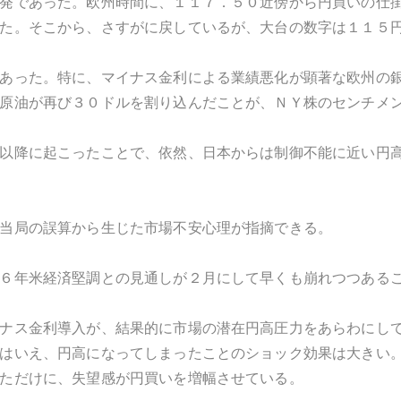
発であった。欧州時間に、１１７．５０近傍から円買いの仕
た。そこから、さすがに戻しているが、大台の数字は１１５
あった。特に、マイナス金利による業績悪化が顕著な欧州の
原油が再び３０ドルを割り込んだことが、ＮＹ株のセンチメ
以降に起こったことで、依然、日本からは制御不能に近い円
当局の誤算から生じた市場不安心理が指摘できる。
６年米経済堅調との見通しが２月にして早くも崩れつつある
ナス金利導入が、結果的に市場の潜在円高圧力をあらわにし
はいえ、円高になってしまったことのショック効果は大きい
ただけに、失望感が円買いを増幅させている。