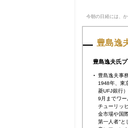
今朝の日経には、か
豊島逸
豊島逸夫氏プ
豊島逸夫事
1948年、
菱UFJ銀行
9月までワ
チューリッ
金市場や国
第一人者”
金セミナーではなく