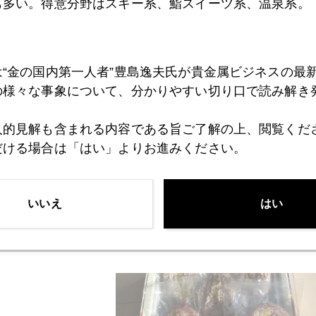
も多い。得意分野はスキー系、鮨スイーツ系、温泉系。
月１０日１４時から半蔵門でのオープンセミナー。
は“金の国内第一人者”豊島逸夫氏が貴金属ビジネスの最
idan.or.jp/CL01_01/index.html
の様々な事象について、分かりやすい切り口で読み解き
人的見解も含まれる内容である旨ご了解の上、閲覧くだ
暴騰、１０年国債マイナス利回りなど
大変なことになってい
だける場合は「はい」よりお進みください。
で語ります。
いいえ
はい
物写真は、特大富有柿、富山から。