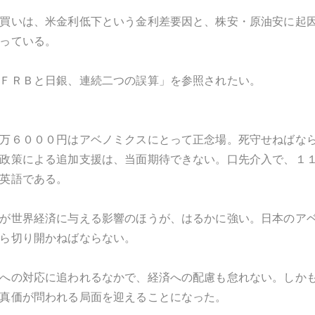
買いは、米金利低下という金利差要因と、株安・原油安に起
っている。
ＦＲＢと日銀、連続二つの誤算」を参照されたい。
万６０００円はアベノミクスにとって正念場。死守せねばな
政策による追加支援は、当面期待できない。口先介入で、１
英語である。
が世界経済に与える影響のほうが、はるかに強い。日本のア
ら切り開かねばならない。
への対応に追われるなかで、経済への配慮も怠れない。しか
真価が問われる局面を迎えることになった。