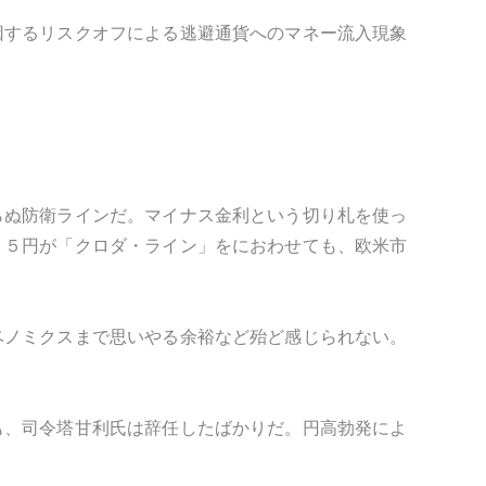
因するリスクオフによる逃避通貨へのマネー流入現象
らぬ防衛ラインだ。マイナス金利という切り札を使っ
１５円が「クロダ・ライン」をにおわせても、欧米市
ベノミクスまで思いやる余裕など殆ど感じられない。
も、司令塔甘利氏は辞任したばかりだ。円高勃発によ