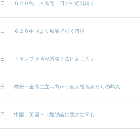
9日
Ｇ２０後、人民元・円の神経戦続く
6日
Ｇ２０中国より原油で動く市場
5日
トランプ圧勝が誘発する円高リスク
4日
株安・金高に立ち向かう個人投資家たちの熱気
3日
中国、英国ＥＵ離脱論に重大な関心