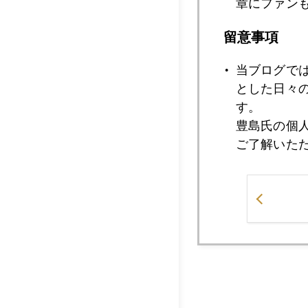
章にファン
詳細はコチラ↓ ３
留意事項
当ブログで
http://www.kampoza
とした日々
す。
豊島氏の個
今日は、株暴落、円
ご了解いた
１０」冒頭に生出演
最後に、今日の食べ