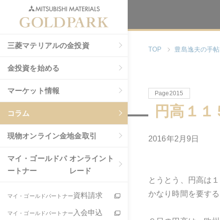
三菱マテリアルの金投資
TOP
豊島逸夫の手帖
金投資を始める
マーケット情報
Page2015
円高１１
コラム
現物
オンライン金地金取引
2016年2月9日
マイ・ゴールドパ
オンライント
ートナー
レード
とうとう、円高は１
かなり時間を要する
資料請求
マイ・ゴールドパートナー
入会申込
マイ・ゴールドパートナー