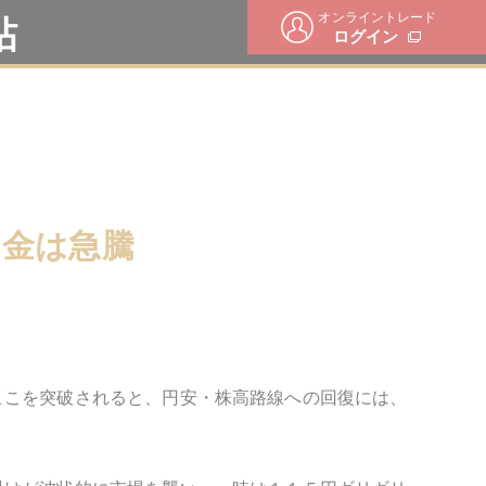
オンライントレード
帖
ログイン
、金は急騰
ここを突破されると、円安・株高路線への回復には、