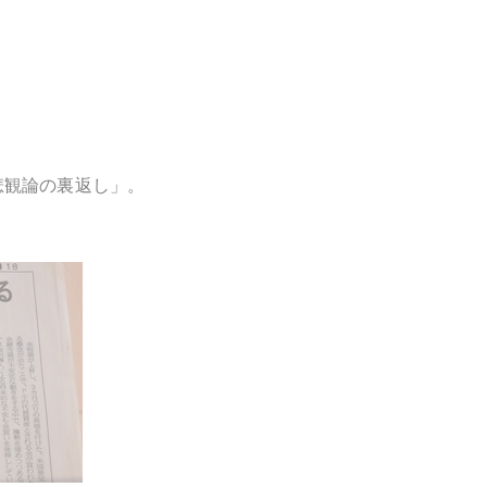
悲観論の裏返し」。