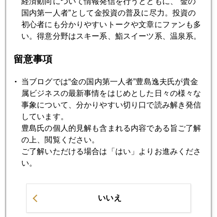
が各所各地で１５回続きます～。その間に、欧州出張も入る
経済動向について情報発信を行うとともに、“金の
ので、１２月にスキー場に降雪あっても、スキーはお預けか
国内第一人者”として金投資の普及に尽力。投資の
な（涙）。
初心者にも分かりやすいトークや文章にファンも多
い。得意分野はスキー系、鮨スイーツ系、温泉系。
留意事項
2016年
当ブログでは“金の国内第一人者”豊島逸夫氏が貴金
1月
2月
3月
4月
5月
6月
属ビジネスの最新事情をはじめとした日々の様々な
事象について、分かりやすい切り口で読み解き発信
7月
8月
9月
10月
11月
12月
しています。
豊島氏の個人的見解も含まれる内容である旨ご了解
の上、閲覧ください。
2016年10月31日
ご了解いただける場合は「はい」よりお進みくださ
新Ｅメール発覚、市場の景色が一変
い。
2016年10月28日
いいえ
金市場のハロウィーン特需とは？