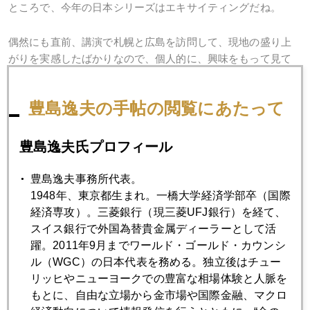
ところで、今年の日本シリーズはエキサイティングだね。
偶然にも直前、講演で札幌と広島を訪問して、現地の盛り上
がりを実感したばかりなので、個人的に、興味をもって見て
います。
豊島逸夫の手帖の閲覧にあたって
それにしても、サヨナラ満塁ＨＲはドラマチックだったね。
これで、７戦までもつれこみ、最後は、黒田投手選手生活最
後の登板なんてことになると、出来すぎのシナリオかな
豊島逸夫氏プロフィール
（笑）。 そうなったら、ファイターズが悪役に回るかもね
～。ちなみに、私は、中立、というか、どちらのファンでも
豊島逸夫事務所代表。
ありません。ただ、札幌や広島での体験から、身近に感じて
1948年、東京都生まれ。一橋大学経済学部卒（国際
いる次第。
経済専攻）。三菱銀行（現三菱UFJ銀行）を経て、
スイス銀行で外国為替貴金属ディーラーとして活
躍。2011年9月までワールド・ゴールド・カウンシ
週末は、日経大阪で、２０１７年どうなるセミナー。同じシ
ル（WGC）の日本代表を務める。独立後はチュー
リーズで日経東京は大統領選挙を挟み１２月１８日開催。こ
リッヒやニューヨークでの豊富な相場体験と人脈を
れから、年末まで「２０１７年世界経済・各市場展望」講演
もとに、自由な立場から金市場や国際金融、マクロ