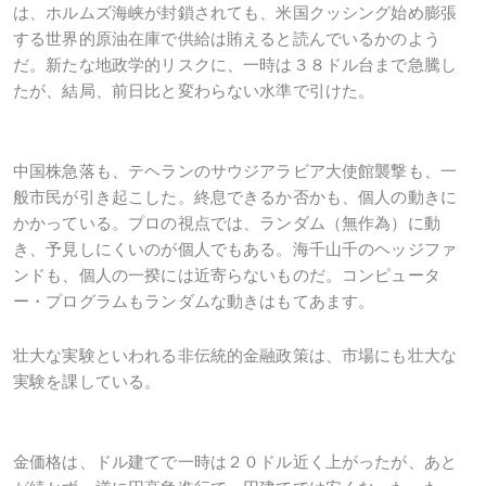
は、ホルムズ海峡が封鎖されても、米国クッシング始め膨張
する世界的原油在庫で供給は賄えると読んでいるかのよう
だ。新たな地政学的リスクに、一時は３８ドル台まで急騰し
たが、結局、前日比と変わらない水準で引けた。
中国株急落も、テヘランのサウジアラビア大使館襲撃も、一
般市民が引き起こした。終息できるか否かも、個人の動きに
かかっている。プロの視点では、ランダム（無作為）に動
き、予見しにくいのが個人でもある。海千山千のヘッジファ
ンドも、個人の一揆には近寄らないものだ。コンピュータ
ー・プログラムもランダムな動きはもてあます。
壮大な実験といわれる非伝統的金融政策は、市場にも壮大な
実験を課している。
金価格は、ドル建てで一時は２０ドル近く上がったが、あと