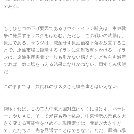
である。
もうひとつの下げ要因であるサウジ・イラン断交は、中東戦
争に発展するリスクをはらむ。ただし、この戦いの武器は、
原油である。サウジは、減産せず原油価格下落を放置するこ
とで、原油市場に復帰するイランに先制攻撃をかける。イラ
ンは、原油生産再開で一歩も引かない構えだ。どちらも減産
すれば、敵に塩を与える結果になりかねない。両すくみ状態
だ。
このままでは、共倒れのリスクさえ絵空事とはいえない。
俯瞰すれば、この二大中東大国対立は引くに引けず、バーレ
ーンやＵＡＥ、そして米露も巻き込み、中東情勢の景色を大
きく変える可能性をひめる。現段階では、問題が大きすぎ
て、ただちに、先を見通すことはできない。ただ、原油市場