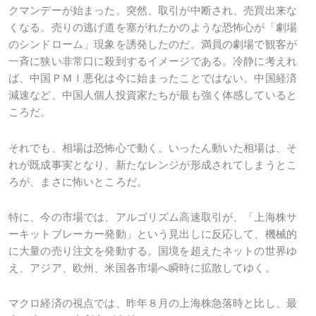
クマンデーが始まった。突然、取引が中断され、売買出来な
くなる。売りの逃げ道を塞がれたかのような恐怖心が「劇場
のシンドローム」現象を誘発したのだ。満員の劇場で観客が
一斉に狭い非常口に殺到するイメージである。冷静に考えれ
ば、中国ＰＭＩ悪化は今に始まったことではない。中国経済
減速など、中国人個人投資家たちが最も強く体感していると
ころだ。
それでも、相場は恐怖心で動く。いったん動いた相場は、そ
れが既成事実となり、新たなレンジが形成されてしまうとこ
ろが、まさに怖いところだ。
特に、今の市場では、アルゴリズム高速取引が、「上海株サ
ーキットブレーカー発動」という見出しに反応して、機械的
に大量の売り注文を発動する。国境を超えたネットの世界ゆ
え、アジア、欧州、米国各市場へ瞬時に拡散してゆく。
マクロ経済の視点では、昨年８月の上海株急落時と比し、最