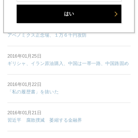
ソロス氏批判した中国経済官僚に腐敗疑惑
はい
2016年01月26日
アベノミクス正念場、１万６千円攻防
2016年01月25日
ギリシャ、イラン原油購入、中国は一帯一路、中国路固め
2016年01月22日
「私の履歴書」を抜いた
2016年01月21日
習近平 腐敗撲滅 萎縮する金融界