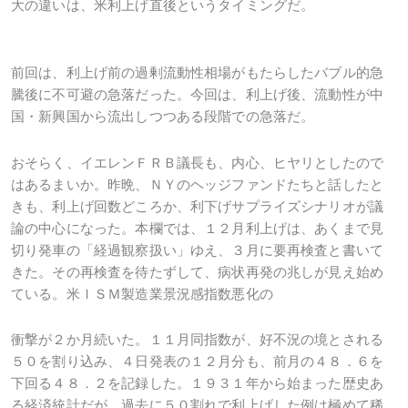
大の違いは、米利上げ直後というタイミングだ。
前回は、利上げ前の過剰流動性相場がもたらしたバブル的急
騰後に不可避の急落だった。今回は、利上げ後、流動性が中
国・新興国から流出しつつある段階での急落だ。
おそらく、イエレンＦＲＢ議長も、内心、ヒヤリとしたので
はあるまいか。昨晩、ＮＹのヘッジファンドたちと話したと
きも、利上げ回数どころか、利下げサプライズシナリオが議
論の中心になった。本欄では、１２月利上げは、あくまで見
切り発車の「経過観察扱い」ゆえ、３月に要再検査と書いて
きた。その再検査を待たずして、病状再発の兆しが見え始め
ている。米ＩＳＭ製造業景況感指数悪化の
衝撃が２か月続いた。１１月同指数が、好不況の境とされる
５０を割り込み、４日発表の１２月分も、前月の４８．６を
下回る４８．２を記録した。１９３１年から始まった歴史あ
る経済統計だが、過去に５０割れで利上げした例は極めて稀