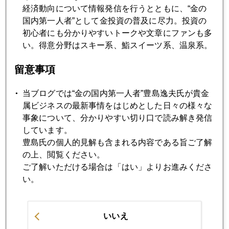
経済動向について情報発信を行うとともに、“金の
国内第一人者”として金投資の普及に尽力。投資の
初心者にも分かりやすいトークや文章にファンも多
い。得意分野はスキー系、鮨スイーツ系、温泉系。
留意事項
当ブログでは“金の国内第一人者”豊島逸夫氏が貴金
2016年
属ビジネスの最新事情をはじめとした日々の様々な
事象について、分かりやすい切り口で読み解き発信
1月
2月
3月
4月
5月
6月
しています。
7月
8月
9月
10月
11月
12月
豊島氏の個人的見解も含まれる内容である旨ご了解
の上、閲覧ください。
ご了解いただける場合は「はい」よりお進みくださ
い。
2016年01月28日
ＦＯＭＣ後の市場当惑、日銀が「最後の期待」
いいえ
2016年01月27日