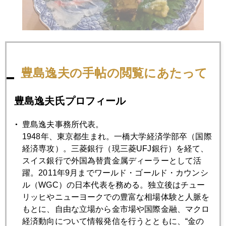
豊島逸夫の手帖の閲覧にあたって
豊島逸夫氏プロフィール
豊島逸夫事務所代表。
1948年、東京都生まれ。一橋大学経済学部卒（国際
経済専攻）。三菱銀行（現三菱UFJ銀行）を経て、
スイス銀行で外国為替貴金属ディーラーとして活
躍。2011年9月までワールド・ゴールド・カウンシ
ル（WGC）の日本代表を務める。独立後はチュー
リッヒやニューヨークでの豊富な相場体験と人脈を
2016年
もとに、自由な立場から金市場や国際金融、マクロ
経済動向について情報発信を行うとともに、“金の
1月
2月
3月
4月
5月
6月