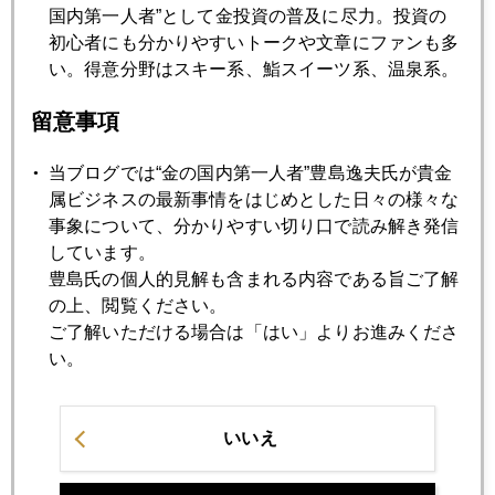
国内第一人者”として金投資の普及に尽力。投資の
初心者にも分かりやすいトークや文章にファンも多
7月
8月
9月
10月
11月
12月
い。得意分野はスキー系、鮨スイーツ系、温泉系。
留意事項
2016年11月30日
澤上さん、金について熱く語る
当ブログでは“金の国内第一人者”豊島逸夫氏が貴金
属ビジネスの最新事情をはじめとした日々の様々な
事象について、分かりやすい切り口で読み解き発信
2016年11月29日
しています。
ジム・ロジャーズ氏、日本株買いに転換
豊島氏の個人的見解も含まれる内容である旨ご了解
の上、閲覧ください。
ご了解いただける場合は「はい」よりお進みくださ
2016年11月28日
い。
原油暴落
2016年11月25日
いいえ
次期商務長官候補は企業再建王