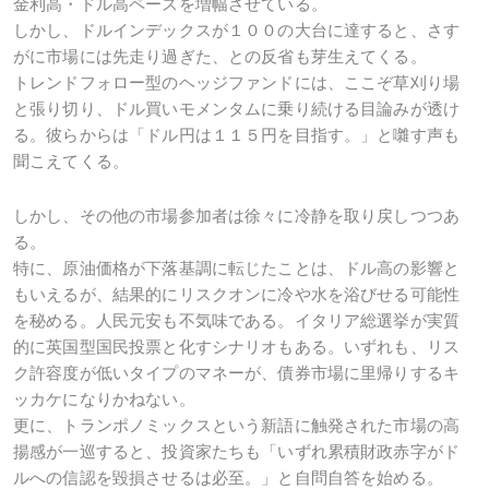
金利高・ドル高ペースを増幅させている。
しかし、ドルインデックスが１００の大台に達すると、さす
がに市場には先走り過ぎた、との反省も芽生えてくる。
トレンドフォロー型のヘッジファンドには、ここぞ草刈り場
と張り切り、ドル買いモメンタムに乗り続ける目論みが透け
る。彼らからは「ドル円は１１５円を目指す。」と囃す声も
聞こえてくる。
しかし、その他の市場参加者は徐々に冷静を取り戻しつつあ
る。
特に、原油価格が下落基調に転じたことは、ドル高の影響と
もいえるが、結果的にリスクオンに冷や水を浴びせる可能性
を秘める。人民元安も不気味である。イタリア総選挙が実質
的に英国型国民投票と化すシナリオもある。いずれも、リス
ク許容度が低いタイプのマネーが、債券市場に里帰りするキ
ッカケになりかねない。
更に、トランポノミックスという新語に触発された市場の高
揚感が一巡すると、投資家たちも「いずれ累積財政赤字がド
ルへの信認を毀損させるは必至。」と自問自答を始める。