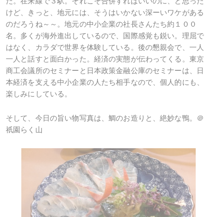
た。在来線で３駅。それこそ合併すればいいのに、と思った
けど、きっと、地元には、そうはいかない深ーいワケがある
のだろうね～～。地元の中小企業の社長さんたち約１００
名。多くが海外進出しているので、国際感覚も鋭い。理屈で
はなく、カラダで世界を体験している。後の懇親会で、一人
一人と話すと面白かった。経済の実態が伝わってくる。東京
商工会議所のセミナーと日本政策金融公庫のセミナーは、日
本経済を支える中小企業の人たち相手なので、個人的にも、
楽しみにしている。
そして、今日の旨い物写真は、鯛のお造りと、絶妙な鴨。＠
祇園らく山