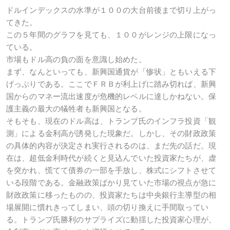
ドルインデックスの水準が１００の大台前後まで切り上がっ
てきた。
この５年間のグラフを見ても、１００がレンジの上限になっ
ている。
市場もドル高の負の面を意識し始めた。
まず、なんといっても、新興国通貨が「惨状」ともいえる下
げっぷりである。ここでＦＲＢが利上げに踏み切れば、新興
国からのマネー流出速度が危機的レベルに達しかねない。保
護主義の最大の犠牲者も新興国となる。
そもそも、現在のドル高は、トランプ氏のインフラ投資「観
測」による金利高が誘発した現象だ。しかし、その財政政策
の具体的内容が決定され実行されるのは、まだ先の話だ。現
在は、超低金利時代が続くと見込んでいた投資家たちが、虚
を突かれ、慌てて債券の一部を手放し、株式にシフトさせて
いる段階である。金融政策ばかり見ていた市場の視点が急に
財政政策に移ったものの、投資家たちは中央銀行主導型の相
場展開に慣れきってしまい、頭の切り換えに手間取ってい
る。トランプ氏勝利のサプライズに動揺した投資家心理が、