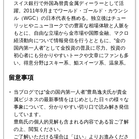
スイス銀行で外国為替貴金属ディーラーとして活
躍。2011年9月までワールド・ゴールド・カウンシ
2016年06月27日
ル（WGC）の日本代表を務める。独立後はチュー
朝生に出ました
リッヒやニューヨークでの豊富な相場体験と人脈を
もとに、自由な立場から金市場や国際金融、マクロ
経済動向について情報発信を行うとともに、“金の
2016年06月24日
国内第一人者”として金投資の普及に尽力。投資の
Ｂｒｅｘｉｔショック、現実に
初心者にも分かりやすいトークや文章にファンも多
い。得意分野はスキー系、鮨スイーツ系、温泉系。
2016年06月23日
留意事項
世界の目が日本市場に、参院選への影響必至
当ブログでは“金の国内第一人者”豊島逸夫氏が貴金
2016年06月22日
属ビジネスの最新事情をはじめとした日々の様々な
英投票日、中露首脳同席で高みの見物
事象について、分かりやすい切り口で読み解き発信
しています。
豊島氏の個人的見解も含まれる内容である旨ご了解
2016年06月21日
の上、閲覧ください。
ソロス氏警鐘、２４日はブラックフライデーも
ご了解いただける場合は「はい」よりお進みくださ