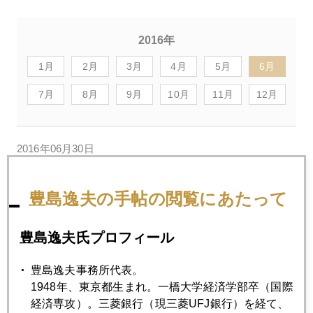
2016年
1月
2月
3月
4月
5月
6月
7月
8月
9月
10月
11月
12月
2016年06月30日
英ＥＵ離脱交渉先送りの夏 狙われる１００円ライン
豊島逸夫の手帖の閲覧にあたって
2016年06月29日
ソロス氏が売ったのはドイツ銀株
豊島逸夫氏プロフィール
豊島逸夫事務所代表。
2016年06月28日
1948年、東京都生まれ。一橋大学経済学部卒（国際
英ＥＵ離脱ショックはリーマン級か
経済専攻）。三菱銀行（現三菱UFJ銀行）を経て、