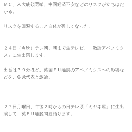
ＭＣ、米大統領選挙、中国経済不安などのリスクが立ちはだ
かる。
リスクを回避すること自体が難しくなった。
２４日（今晩）テレ朝、朝まで生テレビ、
「激論アベノミク
ス」に生出演します。
出番は３０分ほど。英国ＥＵ離脱のアベノミクス
への影響な
どを、各党代表と激論。
２７日月曜日、午後２時からの日テレ系「ミヤネ屋」に生出
演して、英ＥＵ離脱問題語ります。