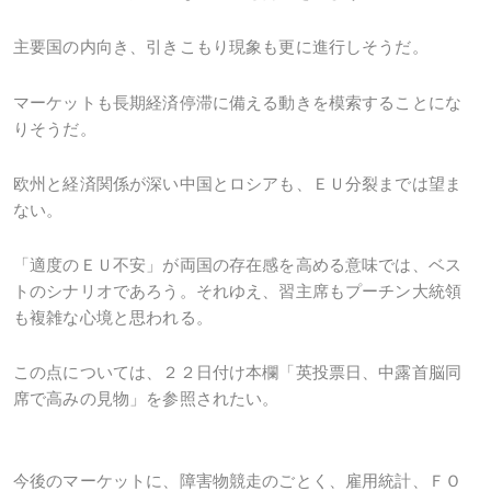
主要国の内向き、引きこもり現象も更に進行しそうだ。
マーケットも長期経済停滞に備える動きを模索することにな
りそうだ。
欧州と経済関係が深い中国とロシアも、ＥＵ分裂までは望ま
ない。
「適度のＥＵ不安」が両国の存在感を高める意味では、ベス
トのシナリオであろう。それゆえ、習主席もプーチン大統領
も複雑な心境と思われる。
この点については、２２日付け本欄「英投票日、中露首脳同
席で高みの見物」を参照されたい。
今後のマーケットに、障害物競走のごとく、雇用統計、ＦＯ