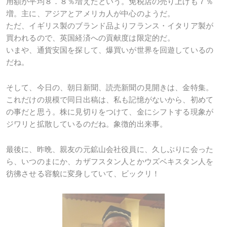
用額が平均８．８％増えたという。免税店の売り上げも７％
増。主に、アジアとアメリカ人が中心のようだ。
ただ、イギリス製のブランド品よりフランス・イタリア製が
買われるので、英国経済への貢献度は限定的だ。
いまや、通貨安国を探して、爆買いが世界を回遊しているの
だね。
そして、今日の、朝日新聞、読売新聞の見開きは、金特集。
これだけの規模で同日出稿は、私も記憶がないから、初めて
の事だと思う。株に見切りをつけて、金にシフトする現象が
ジワリと拡散しているのだね。象徴的出来事。
最後に、昨晩、親友の元鉱山会社役員に、久しぶりに会った
ら、いつのまにか、カザフスタン人とかウズベキスタン人を
彷彿させる容貌に変身していて、ビックリ！