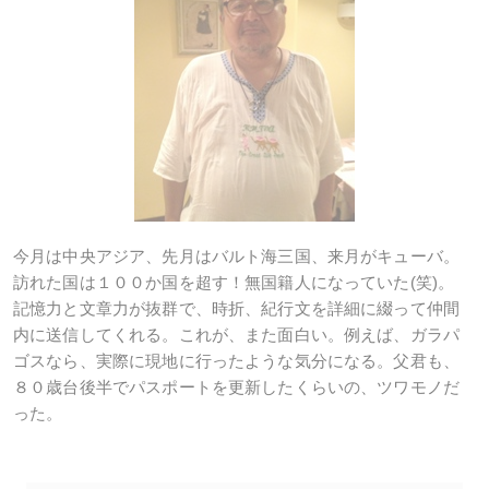
今月は中央アジア、先月はバルト海三国、来月がキューバ。
訪れた国は１００か国を超す！無国籍人になっていた(笑)。
記憶力と文章力が抜群で、時折、紀行文を詳細に綴って仲間
内に送信してくれる。これが、また面白い。例えば、ガラパ
ゴスなら、実際に現地に行ったような気分になる。父君も、
８０歳台後半でパスポートを更新したくらいの、ツワモノだ
った。