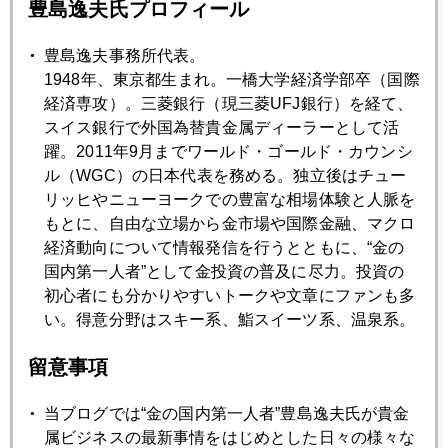
豊島逸夫氏プロフィール
2016年08月26日
円高か円安か、いよいよ審判の日
豊島逸夫事務所代表。
1948年、東京都生まれ。一橋大学経済学部卒（国際
2016年08月25日
経済専攻）。三菱銀行（現三菱UFJ銀行）を経て、
最近読んだ本
スイス銀行で外国為替貴金属ディーラーとして活
躍。2011年9月までワールド・ゴールド・カウンシ
ル（WGC）の日本代表を務める。独立後はチュー
2016年08月24日
リッヒやニューヨークでの豊富な相場体験と人脈を
高額品爆買いの波は英国へ移った
もとに、自由な立場から金市場や国際金融、マクロ
経済動向について情報発信を行うとともに、“金の
国内第一人者”として金投資の普及に尽力。投資の
2016年08月23日
初心者にも分かりやすいトークや文章にファンも多
ジャクソンホールが孕む円高進行リスク
い。得意分野はスキー系、鮨スイーツ系、温泉系。
留意事項
2016年08月22日
東京五輪の金メダルはスマホからの回収で
当ブログでは“金の国内第一人者”豊島逸夫氏が貴金
属ビジネスの最新事情をはじめとした日々の様々な