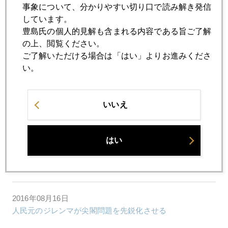
事象について、分かりやすい切り口で読み解き発信
2016年08月19日
しています。
米国民営刑務所の株が暴落
豊島氏の個人的見解も含まれる内容である旨ご了解
の上、閲覧ください。
ご了解いただける場合は「はい」よりお進みくださ
2016年08月18日
い。
９５円の現実味
いいえ
2016年08月17日
ソロス氏、英ＥＵ離脱後、米国株と金鉱株は「売り」
はい
2016年08月16日
円高１００円を試す
2016年08月16日
人民元のジレンマが尖閣問題を先鋭化させる